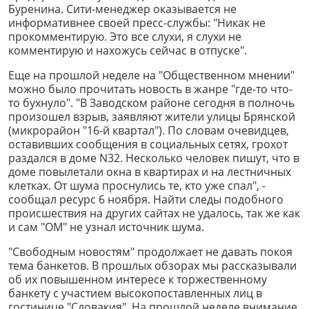
Буренина. Сити-менеджер оказывается не
информативнее своей пресс-службы: "Никак не
прокомментирую. Это все слухи, я слухи не
комментирую и нахожусь сейчас в отпуске".
Еще на прошлой неделе на "Общественном мнении"
можно было прочитать новость в жанре "где-то что-
то бухнуло". "В Заводском районе сегодня в полночь
произошел взрыв, заявляют жители улицы Брянской
(микрорайон "16-й квартал"). По словам очевидцев,
оставивших сообщения в социальных сетях, грохот
раздался в доме N32. Несколько человек пишут, что в
доме повылетали окна в квартирах и на лестничных
клетках. От шума проснулись те, кто уже спал", -
сообщал ресурс 6 ноября. Найти следы подобного
происшествия на других сайтах не удалось, так же как
и сам "ОМ" не узнал источник шума.
"Свободным новостям" продолжает не давать покоя
тема банкетов. В прошлых обзорах мы рассказывали
об их повышенном интересе к торжественному
банкету с участием высокопоставленных лиц в
гостинице "Словакия". На прошлой неделе внимание