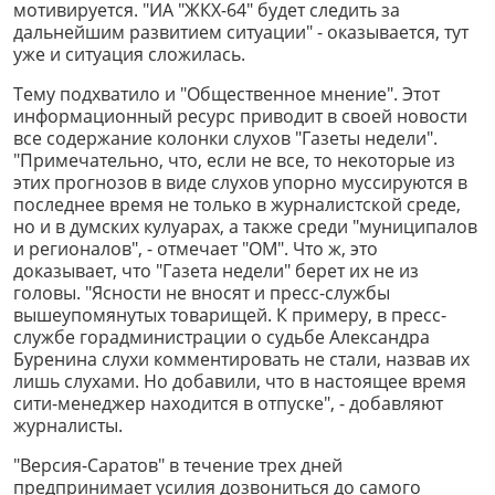
мотивируется. "ИА "ЖКХ-64" будет следить за
дальнейшим развитием ситуации" - оказывается, тут
уже и ситуация сложилась.
Тему подхватило и "Общественное мнение". Этот
информационный ресурс приводит в своей новости
все содержание колонки слухов "Газеты недели".
"Примечательно, что, если не все, то некоторые из
этих прогнозов в виде слухов упорно муссируются в
последнее время не только в журналистской среде,
но и в думских кулуарах, а также среди "муниципалов
и регионалов", - отмечает "ОМ". Что ж, это
доказывает, что "Газета недели" берет их не из
головы. "Ясности не вносят и пресс-службы
вышеупомянутых товарищей. К примеру, в пресс-
службе горадминистрации о судьбе Александра
Буренина слухи комментировать не стали, назвав их
лишь слухами. Но добавили, что в настоящее время
сити-менеджер находится в отпуске", - добавляют
журналисты.
"Версия-Саратов" в течение трех дней
предпринимает усилия дозвониться до самого