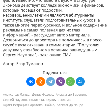
факте. Известно, что вместе с вузом в структуре
Эконома действует колледж экономики и финансов,
который посещают подростки,
несовершеннолетними являются абитуриенты
института, слушатели подготовительных курсов, а
также многие первокурсники, и вольное содержание
рекламы не самая полезная для их глаз
информация", - рассуждает автор материала.
Дозвониться до директора не получилось, в пресс-
службе вуза отказали в комментарии. "Полуголая
девушка у стен Эконома оставила равнодушным
Сергея Наумова", - заключило СМИ.
Автор:
Егор Туманов
Поделиться
Александр Ландо
,
Денис Фадеев
,
Александр Буренин
,
Сергей Наумов
,
политика
,
слухи
,
реклама
,
Администрация Саратова
,
найка
,
Александр Ландо