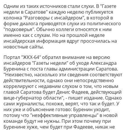
Одним из таких источников стали слухи. В "Газете
недели в Саратове" каждую неделю публикуется
колонка "Разговоры с инсайдером", в которой в
форме диалога приводятся слухи из политического
"подковерья". Обычно коллеги относятся к ним
именно как с слухам. Но на прошлой неделе
инсайдерская информация вдруг просочилась на
новостные сайты.
Портал "ЖКХ-64" обратил внимание на версию
инсайдеров "Газеты недели" об уходе Александра
Буренина с поста главы администрации Саратова.
"Неизвестно, насколько эти сведения соответствуют
действительности, однако они непосредственно
коррелируют с недавним слухом о том, что новым
главой Саратова будет Денис Фадеев, действующий
вице-губернатор области", - пишет издание. Однако
сами журналисты, похоже, верят, что так и будет. У
них уже и объяснение готово: Буренин уходит,
потому что "неэффективные управленцы" в новой
команде будут не нужны. При этом почему при
Буренине хуже, чем будет при Фадееве, никак не