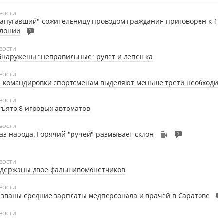
ВОСТИ
апугавший" сожительницу проводом гражданин приговорен к 1
олонии
1
ВОСТИ
бнаружены "неправильные" рулет и лепешка
ВОСТИ
 командировки спортсменам выделяют меньше трети необходи
ВОСТИ
ъято 8 игровых автоматов
ВОСТИ
аз народа. Горячий "ручей" размывает склон
1
ВОСТИ
адержаны двое фальшивомонетчиков
ВОСТИ
званы средние зарплаты медперсонала и врачей в Саратове
ВОСТИ