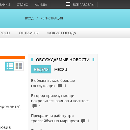
БАНКИ
ОТДЫХ
АФИША
ВСЕ РАЗДЕЛЫ
ВХОД
/
РЕГИСТРАЦИЯ
РОСЫ
ОНЛАЙНЫ
ФОКУС ГОРОДА
ОБСУЖДАЕМЫЕ НОВОСТИ
НЕДЕЛЯ
МЕСЯЦ
В области стало больше
госслужащих
1
В город привезут мощи
покровителя воинов и целителя
1
хироманта"
Прекратили работу три
троллейбусных маршрута
1
люзив