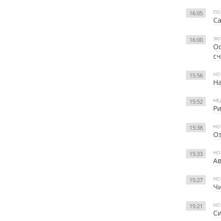
ПО
16:05
Са
ЭК
16:00
Ос
сч
НО
15:56
На
НЕ
15:52
Ри
НО
15:38
О
НО
15:33
Ав
НО
15:27
Чи
НО
15:21
Си