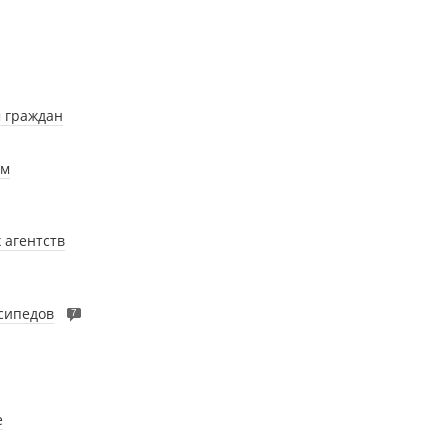
 граждан
ом
 агентств
сипедов
7
е