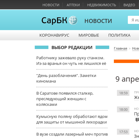
НОВОСТИ
АПТЕКИ
НЕДВИЖИМОСТЬ
ВИДЕО
НОВОСТИ
КОРОНАВИРУС
МИРОВЫЕ
ПОЛИТИКА
ВЫБОР РЕДАКЦИИ
Главная
Нов
Работнику зажевало руку станком.
Из-за вранья он чуть не лишился её
"День разоблачения". Заметки
9 апр
киномана
ПР
В Саратове появился сталкер,
18:59
Же
преследующий женщин с
колясками
НО
18:00
Пр
Кумысную поляну обработают ядом
2
для защиты от мышиной лихорадки
НО
17:53
В вузе создали лазерный меч против
Зн