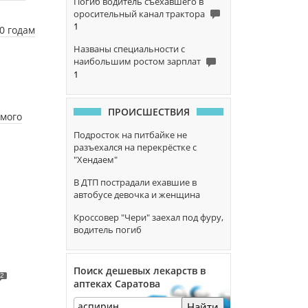
Погиб водитель съехавшего в
оросительный канал трактора
1
0 годам
Названы специальности с
наибольшим ростом зарплат
1
ПРОИСШЕСТВИЯ
мого
Подросток на питбайке не
разъехался на перекрёстке с
"Хендаем"
В ДТП пострадали ехавшие в
автобусе девочка и женщина
Кроссовер "Чери" заехал под фуру,
водитель погиб
Поиск дешевых лекарств в
2
аптеках Саратова
Найти