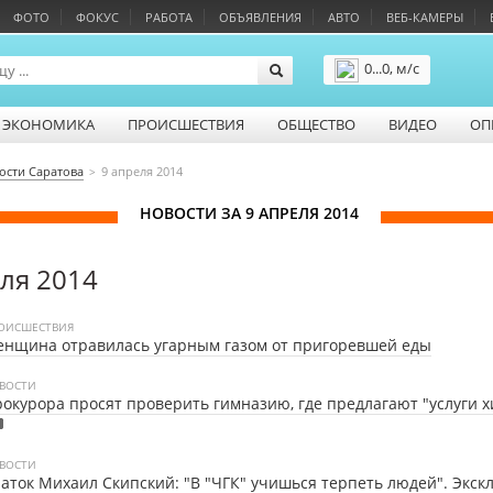
ФОТО
ФОКУС
РАБОТА
ОБЪЯВЛЕНИЯ
АВТО
ВЕБ-КАМЕРЫ
0...0, м/с
Подробнее
ЭКОНОМИКА
ПРОИСШЕСТВИЯ
ОБЩЕСТВО
ВИДЕО
ОП
ости Саратова
9 апреля 2014
НОВОСТИ ЗА 9 АПРЕЛЯ 2014
еля 2014
ОИСШЕСТВИЯ
нщина отравилась угарным газом от пригоревшей еды
ВОСТИ
окурора просят проверить гимназию, где предлагают "услуги 
ВОСТИ
аток Михаил Скипский: "В "ЧГК" учишься терпеть людей". Экск