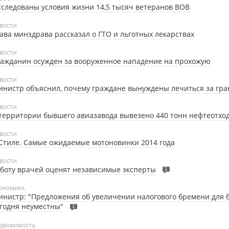
следованы условия жизни 14,5 тысяч ветеранов ВОВ
ВОСТИ
ава минздрава рассказал о ГТО и льготных лекарствах
ВОСТИ
ажданин осужден за вооруженное нападение на прохожую
ВОСТИ
нистр объяснил, почему граждане вынуждены лечиться за гр
ВОСТИ
территории бывшего авиазавода вывезено 440 тонн нефтеотхо
ВОСТИ
Стиле.
Самые ожидаемые мотоновинки 2014 года
ВОСТИ
боту врачей оценят независимые эксперты
1
ОНОМИКА
нистр: "Предложения об увеличении налогового бремени для 
годня неуместны"
1
ДВИЖИМОСТЬ