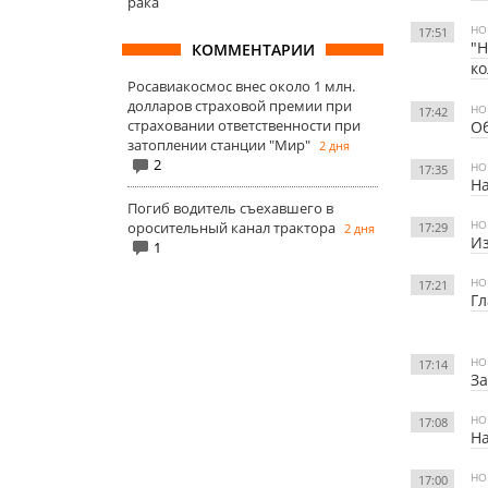
рака
НО
17:51
"Н
КОММЕНТАРИИ
к
Росавиакосмос внес около 1 млн.
долларов страховой премии при
НО
17:42
страховании ответственности при
О
затоплении станции "Мир"
2 дня
2
НО
17:35
На
Погиб водитель съехавшего в
НО
оросительный канал трактора
17:29
2 дня
Из
1
НО
17:21
Гл
НО
17:14
З
НО
17:08
На
НО
17:00