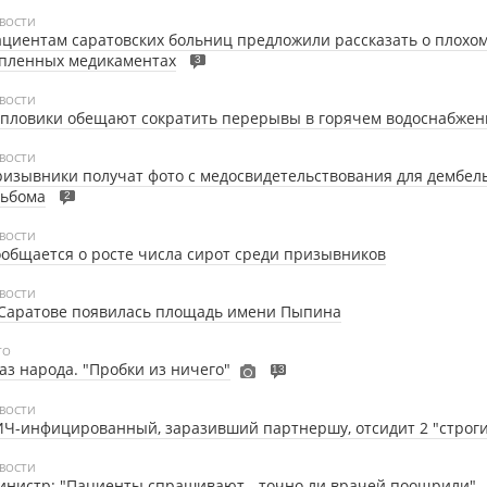
ВОСТИ
циентам саратовских больниц предложили рассказать о плохо
упленных медикаментах
3
ВОСТИ
пловики обещают сократить перерывы в горячем водоснабжен
ВОСТИ
изывники получат фото с медосвидетельствования для дембел
льбома
2
ВОСТИ
общается о росте числа сирот среди призывников
ВОСТИ
 Саратове появилась площадь имени Пыпина
ТО
аз народа. "Пробки из ничего"
13
ВОСТИ
Ч-инфицированный, заразивший партнершу, отсидит 2 "строги
ВОСТИ
нистр: "Пациенты спрашивают - точно ли врачей поощрили"