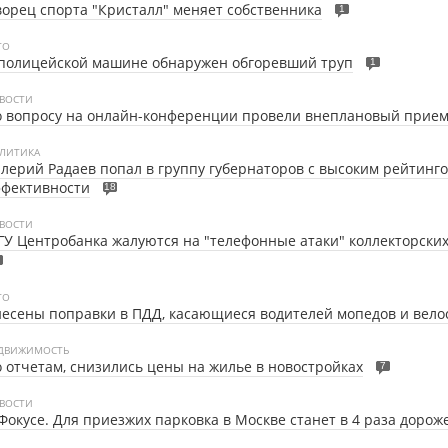
орец спорта "Кристалл" меняет собственника
1
ТО
 полицейской машине обнаружен обгоревший труп
1
ВОСТИ
 вопросу на онлайн-конференции провели внеплановый прием
ЛИТИКА
лерий Радаев попал в группу губернаторов с высоким рейтинг
ффективности
18
ВОСТИ
ГУ Центробанка жалуются на "телефонные атаки" коллекторских
ТО
есены поправки в ПДД, касающиеся водителей мопедов и вело
ДВИЖИМОСТЬ
 отчетам, снизились цены на жилье в новостройках
7
ВОСТИ
Фокусе.
Для приезжих парковка в Москве станет в 4 раза дорож