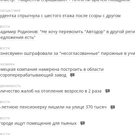
ОИСШЕСТВИЯ
удентка спрыгнула с шестого этажа после ссоры с другом
ВОСТИ
адимир Родионов: "Не хочу перевозить "Автодор" в другой реги
едложения есть"
ВОСТИ
знесвумен оштрафовали за "несогласованные" пирожные в уч
ОНОМИКА
мецкая компания намерена построить в области
усороперерабатывающий завод
2
ДВИЖИМОСТЬ
личество жалоб на отопление возросло в 2 раза
6
ВОСТИ
-летнюю пенсионерку лишили на улице 370 тысяч
3
ВОСТИ
городе ищут помещение для пьяных
5
ВОСТИ