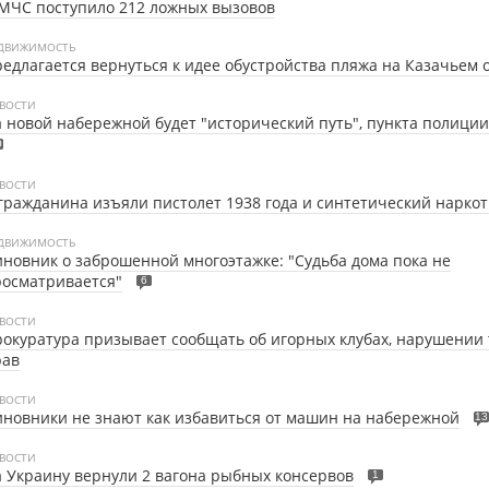
МЧС поступило 212 ложных вызовов
ДВИЖИМОСТЬ
едлагается вернуться к идее обустройства пляжа на Казачьем 
ВОСТИ
 новой набережной будет "исторический путь", пункта полиции
0
ВОСТИ
гражданина изъяли пистолет 1938 года и синтетический наркот
ДВИЖИМОСТЬ
новник о заброшенной многоэтажке: "Судьба дома пока не
осматривается"
6
ВОСТИ
окуратура призывает сообщать об игорных клубах, нарушении
рав
ВОСТИ
новники не знают как избавиться от машин на набережной
13
ВОСТИ
 Украину вернули 2 вагона рыбных консервов
1