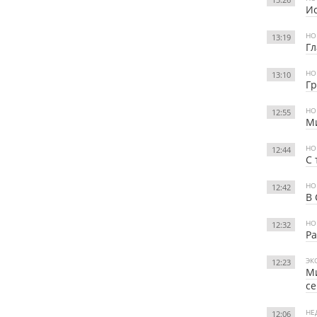
Ис
НО
13:19
Гл
НО
13:10
Гр
НО
12:55
Ми
НО
12:44
С 
НО
12:42
В 
НО
12:32
Ра
ЭК
12:23
Ми
се
НЕ
12:06