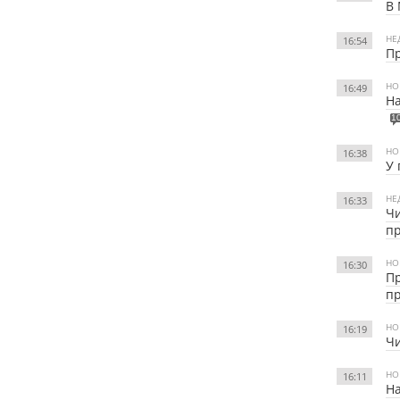
В 
НЕ
16:54
Пр
НО
16:49
На
1
НО
16:38
У 
НЕ
16:33
Чи
пр
НО
16:30
Пр
п
НО
16:19
Чи
НО
16:11
На