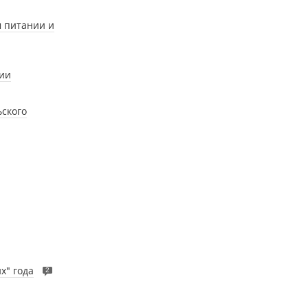
м питании и
ии
ьского
х" года
2