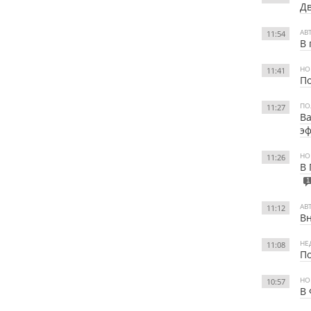
Дв
АВ
11:54
В
НО
11:41
По
ПО
11:27
Ва
э
НО
11:26
В 
1
АВ
11:12
Вн
НЕ
11:08
По
НО
10:57
В 