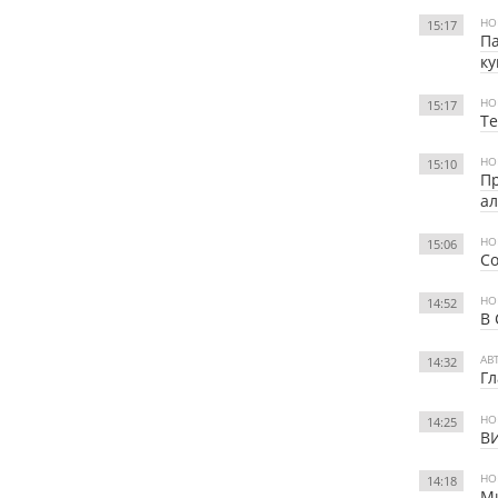
НО
15:17
Па
к
НО
15:17
Те
НО
15:10
Пр
а
НО
15:06
Со
НО
14:52
В
АВ
14:32
Гл
НО
14:25
ВИ
НО
14:18
Ми