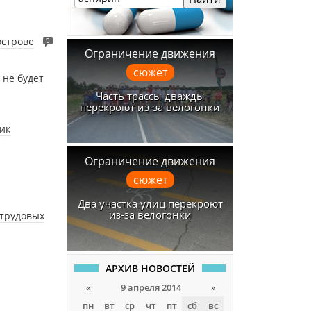
острове
5
Ограничение движения
сюжет
 не будет
Часть трассы дважды
перекроют из-за велогонки
ик
Ограничение движения
сюжет
Два участка улиц перекроют
из-за велогонки
 трудовых
АРХИВ НОВОСТЕЙ
«
9 апреля 2014
»
пн
вт
ср
чт
пт
сб
вс