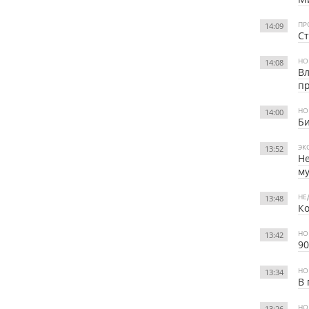
ПР
14:09
Ст
НО
14:08
Вл
пр
НО
14:00
Би
ЭК
13:52
Не
м
НЕ
13:48
Ко
НО
13:42
90
НО
13:34
В 
НО
13:26