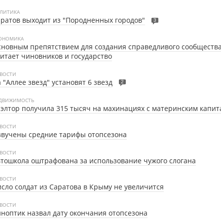
ЛИТИКА
ратов выходит из "Породненных городов"
3
ОНОМИКА
новным препятствием для создания справедливого сообщества
итает чиновников и государство
ВОСТИ
 "Аллее звезд" установят 6 звезд
2
ДВИЖИМОСТЬ
элтор получила 315 тысяч на махинациях с материнским капи
ВОСТИ
звучены средние тарифы отопсезона
ВОСТИ
тошкола оштрафована за использование чужого слогана
ВОСТИ
сло солдат из Саратова в Крыму не увеличится
ВОСТИ
ноптик назвал дату окончания отопсезона