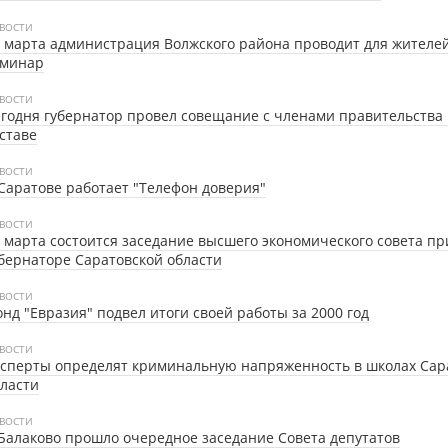
ВОСТИ
 марта администрация Волжского района проводит для жителе
еминар
ВОСТИ
годня губернатор провел совещание с членами правительства
ставе
ВОСТИ
Саратове работает "Телефон доверия"
ВОСТИ
 марта состоится заседание высшего экономического совета пр
бернаторе Саратовской области
ВОСТИ
нд "Евразия" подвел итоги своей работы за 2000 год
ВОСТИ
сперты определят криминальную напряженность в школах Сар
ласти
ВОСТИ
Балаково прошло очередное заседание Совета депутатов