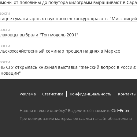
моны от половины до полутора килограмм выращивают в Сара
ВОСТИ
лицее гуманитарных наук прошел конкурс красоты "Мисс лицей
ВОСТИ
лаковцы выбрали "Топ модель 2001"
ВОСТИ
льскохозяйственный семинар прошел на днях в Марксе
ВОСТИ
НБ СГУ открылась книжная выставка "Женский вопрос в России:
нновации"
Реклама
Статистика
Конфиденциальность
Контакты
Нашли в тексте ошибку? Выделите её, нажмите
Ctrl+Enter
При копировании материалов ссылка на сайт обязательна