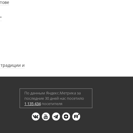
тове
"
 традиции и
По данным Яндекс.Метрика за
последние 30 дней нас посетило
1 135 434
посетителя