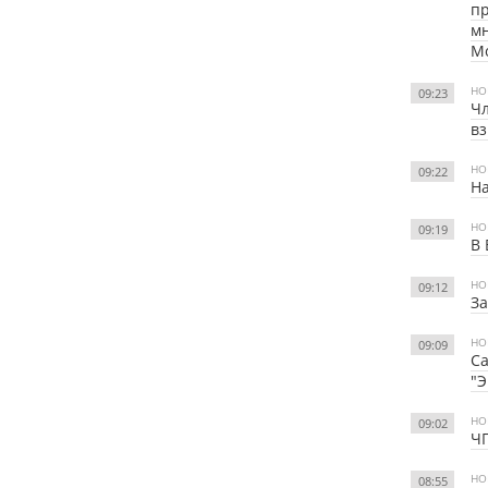
пр
мн
Мо
НО
09:23
Чл
вз
НО
09:22
На
НО
09:19
В 
НО
09:12
За
НО
09:09
Са
"Э
НО
09:02
ЧП
НО
08:55