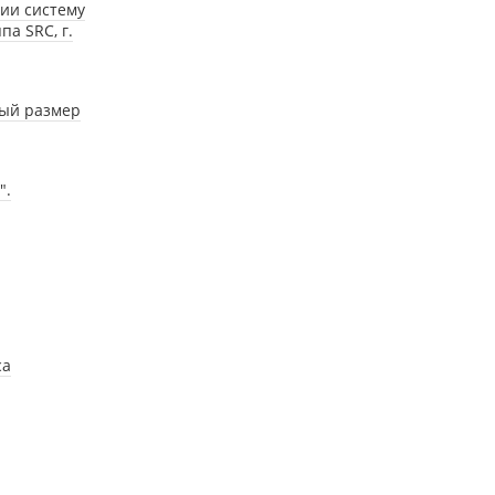
ии систему
а SRC, г.
вый размер
".
са