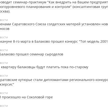
оводит семинар-практикум "Как внедрить на Вашем предприят
огоуровневого планирования и контроля" (консалтинговая групп
сква).
ВОСТИ
енами Саратовского Союза солдатских матерей установлен но
носов
ВОСТИ
кануне 8-го марта в Балаково прошел конкурс "Топ модель 2001
ВОСТИ
Балаково прошел семинар сыроделов
ВОСТИ
 квартиру балаковцы будут платить пока по-старому
ВОСТИ
ратовские кутюрье стали дипломантами регионального конкур
кзерсис"
ВОСТИ
 произошло на Соколовой горе
ВОСТИ