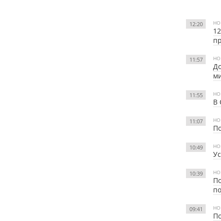
НО
12:20
12
пр
НО
11:57
До
м
НО
11:55
В 
НО
11:07
По
НО
10:49
Ус
НО
10:39
По
п
НО
09:41
По