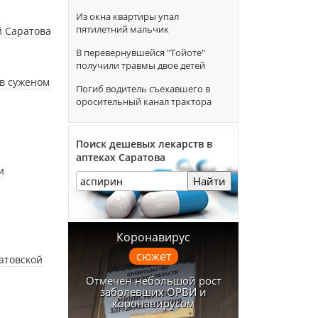
Из окна квартиры упал
пятилетний мальчик
й Саратова
В перевернувшейся "Тойоте"
получили травмы двое детей
 в суженом
Погиб водитель съехавшего в
оросительный канал трактора
Поиск дешевых лекарств в
аптеках Саратова
и
Найти
Коронавирус
сюжет
атовской
Отмечен небольшой рост
заболевших ОРВИ и
коронавирусом