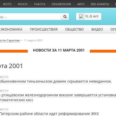
ФОТО
ФОКУС
РАБОТА
ОБЪЯВЛЕНИЯ
АВТО
ВЕБ-КАМЕРЫ
0...0, м/с
Подробнее
ЭКОНОМИКА
ПРОИСШЕСТВИЯ
ОБЩЕСТВО
ВИДЕО
ОП
ости Саратова
11 марта 2001
НОВОСТИ ЗА 11 МАРТА 2001
рта 2001
ВОСТИ
обыкновенном тиньзиньском домике скрывается невиданное,
ВОСТИ
 ртищевском железнодорожном вокзале завершается установк
томатических касс
ВОСТИ
Питерском районе области идет реформирование ЖКХ