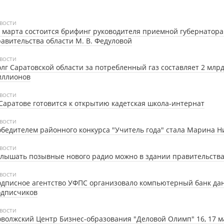
ВОСТИ
 марта состоится брифинг руководителя приемной губернатора
авительства области М. В. Федуловой
ВОСТИ
лг Саратовской области за потребленный газ составляет 2 млрд
иллионов
ВОСТИ
Саратове готовится к открытию кадетская школа-интернат
ВОСТИ
бедителем районного конкурса "Учитель года" стала Марина 
ВОСТИ
лышать позывные нового радио можно в здании правительства
ВОСТИ
дписное агентство УФПС организовало компьютерный банк да
одписчиков
ВОСТИ
волжский Центр Бизнес-образования "Деловой Олимп" 16, 17 ма