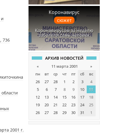
Коронавирус
 и
сюжет
Коронавирусом за неделю
заболели семь человек
. 736
АРХИВ НОВОСТЕЙ
«
11 марта 2001
»
пн
вт
ср
чт
пт
сб
вс
Никиточкина
26
27
28
1
2
3
4
5
6
7
8
9
10
11
 области
12
13
14
15
16
17
18
19
20
21
22
23
24
25
нных
26
27
28
29
30
31
1
рта 2001 г.