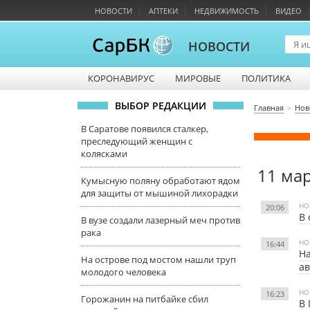
НОВОСТИ
АПТЕКИ
НЕДВИЖИМОСТЬ
ВИДЕО
НОВОСТИ
КОРОНАВИРУС
МИРОВЫЕ
ПОЛИТИКА
ВЫБОР РЕДАКЦИИ
Главная
Нов
В Саратове появился сталкер,
преследующий женщин с
колясками
11 ма
Кумысную поляну обработают ядом
для защиты от мышиной лихорадки
НО
20:06
В 
В вузе создали лазерный меч против
рака
НО
16:44
На
На острове под мостом нашли труп
ав
молодого человека
НО
16:23
Горожанин на питбайке сбил
В 