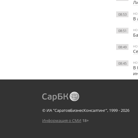
Ли
НО
08:53
В 
НО
08:51
Ба
НО
08:49
Се
НО
08:45
В 
и
© ИА "СаратовБизнесКонсалтинг", 1999 - 2026
Информация о СМИ
18+