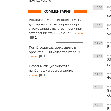
полицейского
НО
15:50
12
КОММЕНТАРИИ
с
Росавиакосмос внес около 1 млн.
долларов страховой премии при
НО
14:51
страховании ответственности при
Се
затоплении станции "Мир"
со
6 часов
2
НО
14:22
В 
Погиб водитель съехавшего в
оросительный канал трактора
9
НО
1
14:19
часов
28
гу
Названы специальности с
наибольшим ростом зарплат
11
НО
14:17
1
часов
Фо
НО
13:31
Эк
об
НО
12:31
В 