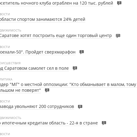
сетитель ночного клуба ограблен на 120 тыс. рублей
3
ВОСТИ
области спортом занимаются 24% детей
ДВИЖИМОСТЬ
Саратове хотят построить еще один торговый центр
21
ВОСТИ
оехали-50". Пройдет сверхмарафон
1
ОИСШЕСТВИЯ
д Саратовом самолет сел в поле
3
ЛИТИКА
дер "МГ" о местной оппозиции: "Кто обманывает в малом, тому 
льшом не поверят"
3
ВОСТИ
завода увольняют 200 сотрудников
6
ДВИЖИМОСТЬ
 ипотечным кредитам область - 22-я в стране
1
ВОСТИ