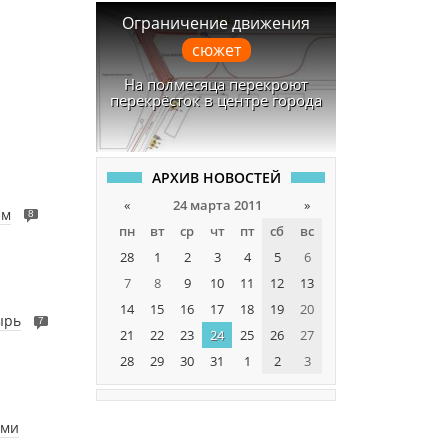
Ограничение движения
сюжет
На полмесяца перекроют
перекрёсток в центре города
АРХИВ НОВОСТЕЙ
«
24 марта 2011
»
им
8
пн
вт
ср
чт
пт
сб
вс
28
1
2
3
4
5
6
7
8
9
10
11
12
13
14
15
16
17
18
19
20
ырь
7
21
22
23
24
25
26
27
28
29
30
31
1
2
3
ями