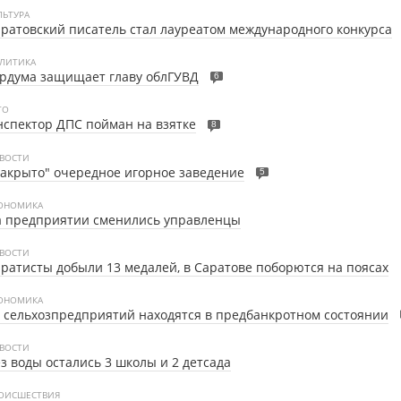
ЛЬТУРА
ратовский писатель стал лауреатом международного конкурса
ЛИТИКА
рдума защищает главу облГУВД
6
ТО
спектор ДПС пойман на взятке
8
ВОСТИ
акрыто" очередное игорное заведение
5
ОНОМИКА
а предприятии сменились управленцы
ВОСТИ
ратисты добыли 13 медалей, в Саратове поборются на поясах
ОНОМИКА
 сельхозпредприятий находятся в предбанкротном состоянии
ВОСТИ
з воды остались 3 школы и 2 детсада
ОИСШЕСТВИЯ