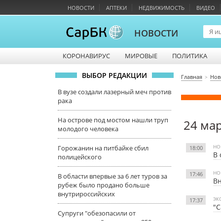
НОВОСТИ
АПТЕКИ
НЕДВИЖИМОСТЬ
ВИДЕО
НОВОСТИ
КОРОНАВИРУС
МИРОВЫЕ
ПОЛИТИКА
ВЫБОР РЕДАКЦИИ
Главная
Нов
В вузе создали лазерный меч против
рака
На острове под мостом нашли труп
24 ма
молодого человека
НО
Горожанин на питбайке сбил
18:00
В 
полицейского
НО
17:46
В области впервые за 6 лет туров за
Вн
рубеж было продано больше
внутрироссийских
ЭК
17:37
"С
Супруги "обезопасили от