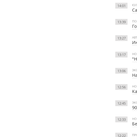
КУ
14:01
Са
ПО
13:39
Го
АВ
13:27
Ин
НО
13:17
"Н
ЭК
13:06
Н
НО
12:56
Ка
ЭК
12:45
90
НО
12:33
Бе
ПР
12:22