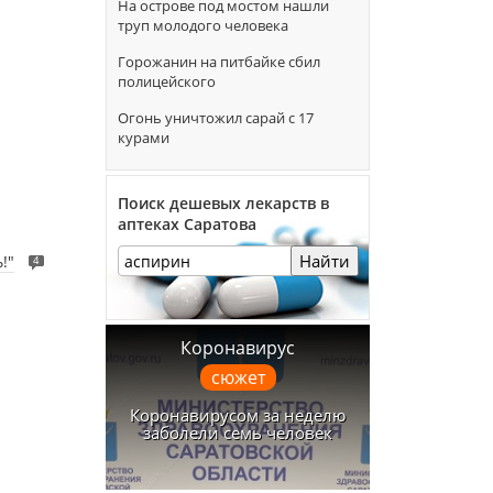
На острове под мостом нашли
труп молодого человека
Горожанин на питбайке сбил
полицейского
Огонь уничтожил сарай с 17
курами
Поиск дешевых лекарств в
аптеках Саратова
Найти
!"
4
Коронавирус
сюжет
Коронавирусом за неделю
заболели семь человек