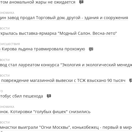
том аномальной жары не ожидается
7
ОНОМИКА
ин завод продал Торговый дом, другой - здания и сооружения
ВОСТИ
крылась выставка-ярмарка "Модный Салон. Весна-лето"
ОИСШЕСТВИЯ
а Кирова льдина травмировала прохожую
12
ВОСТИ
вод стал лауреатом конкурса "Экология и экологический менед
ВОСТИ
 повреждение магазинной вывески с ТСЖ взыскано 90 тысяч
ТО
тобус сбил пешехода
5
ОНОМИКА
нок. Котировки "голубых фишек" снизились
ВОСТИ
мнастки выиграли "Огни Москвы", конькобежец - первый в ми