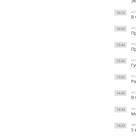
Эк
НО
16:12
В 
НО
16:03
Пр
ПО
15:44
Пр
НО
15:26
Гу
ПО
15:05
Ра
НО
14:45
В 
НО
14:34
Ми
АВ
14:23
5 