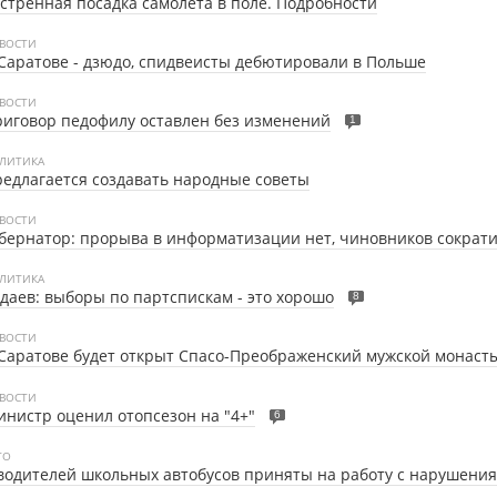
стренная посадка самолета в поле. Подробности
ВОСТИ
Саратове - дзюдо, спидвеисты дебютировали в Польше
ВОСТИ
иговор педофилу оставлен без изменений
1
ЛИТИКА
едлагается создавать народные советы
ВОСТИ
бернатор: прорыва в информатизации нет, чиновников сократ
ЛИТИКА
даев: выборы по партспискам - это хорошо
8
ВОСТИ
Саратове будет открыт Спасо-Преображенский мужской монаст
ВОСТИ
нистр оценил отопсезон на "4+"
6
ТО
водителей школьных автобусов приняты на работу с нарушени