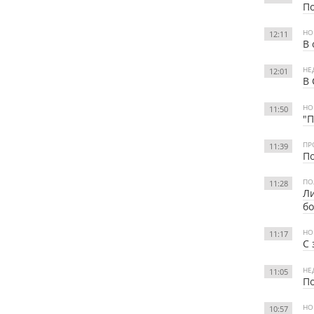
По
НО
12:11
В 
НЕ
12:01
В 
НО
11:50
"П
ПР
11:39
По
ПО
11:28
Ли
бо
НО
11:17
С 
НЕ
11:05
По
НО
10:57