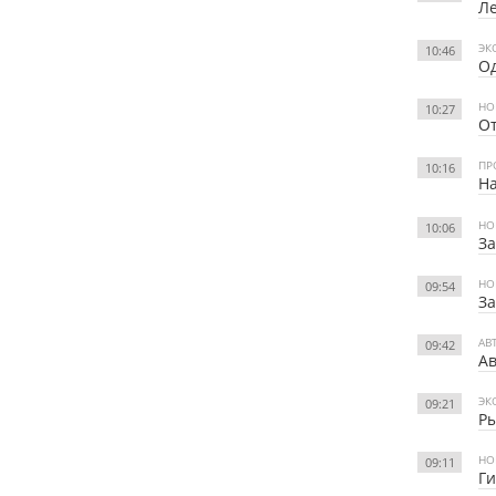
Ле
ЭК
10:46
Од
НО
10:27
От
ПР
10:16
Н
НО
10:06
За
НО
09:54
За
АВ
09:42
Ав
ЭК
09:21
Ры
НО
09:11
Ги