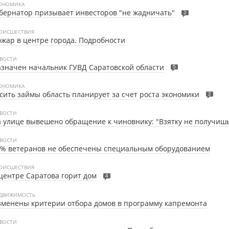
ОНОМИКА
бернатор призывает инвесторов "не жадничать"
2
ОИСШЕСТВИЯ
жар в центре города. Подробности
ВОСТИ
значен начальник ГУВД Саратовской области
5
ОНОМИКА
сить займы область планирует за счет роста экономики
2
ВОСТИ
 улице вывешено обращение к чиновнику: "Взятку не получишь
ВОСТИ
9% ветеранов не обеспечены специальным оборудованием
ОИСШЕСТВИЯ
центре Саратова горит дом
4
ДВИЖИМОСТЬ
менены критерии отбора домов в программу капремонта
ВОСТИ