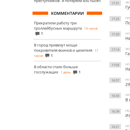
преступников" и потеряли 850 тысяч
ЭК
17:31
Гу
КОММЕНТАРИИ
ПР
17:25
По
Прекратили работу три
троллейбусных маршрута
14 часов
1
НО
17:20
На
В город привезут мощи
ЭК
17:14
покровителя воинов и целителя
17
Га
1
часов
НО
17:05
В области стало больше
На
госслужащих
1
1 день
НО
16:57
2
ПР
16:43
В 
НЕ
16:39
Из
НО
16:21