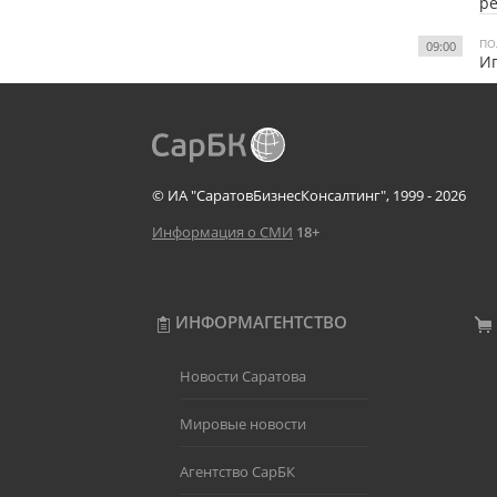
р
ПО
09:00
И
© ИА "СаратовБизнесКонсалтинг", 1999 - 2026
Информация о СМИ
18+
ИНФОРМАГЕНТСТВО
Новости Саратова
Мировые новости
Агентство СарБК