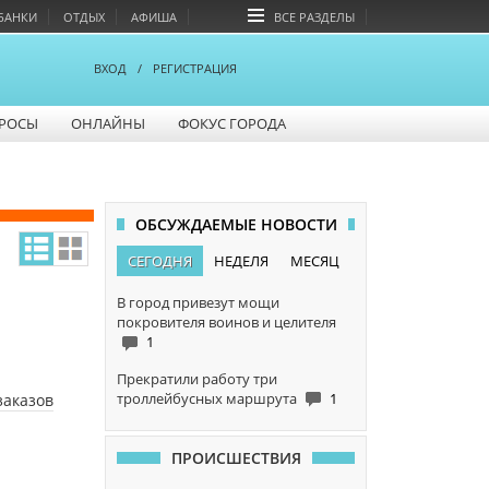
БАНКИ
ОТДЫХ
АФИША
ВСЕ РАЗДЕЛЫ
ВХОД
/
РЕГИСТРАЦИЯ
РОСЫ
ОНЛАЙНЫ
ФОКУС ГОРОДА
ОБСУЖДАЕМЫЕ НОВОСТИ
СЕГОДНЯ
НЕДЕЛЯ
МЕСЯЦ
В город привезут мощи
покровителя воинов и целителя
1
Прекратили работу три
троллейбусных маршрута
1
заказов
ПРОИСШЕСТВИЯ