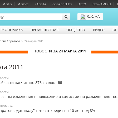
ФОТО
ФОКУС
РАБОТА
ОБЪЯВЛЕНИЯ
АВТО
ВЕБ-КАМЕРЫ
0...0, м/с
Подробнее
ЭКОНОМИКА
ПРОИСШЕСТВИЯ
ОБЩЕСТВО
ВИДЕО
ОП
ости Саратова
24 марта 2011
НОВОСТИ ЗА 24 МАРТА 2011
рта 2011
ВОСТИ
области насчитано 876 свалок
2
ВОСТИ
есены изменения в положение о комиссии по размещению гос
ОНОМИКА
аратовводоканалу" готовят кредит на 10 лет под 8%