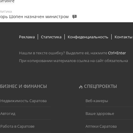
ейтинге
ЛИТИКА
горь Шопен назначен министром
5
Реклама
Статистика
Конфиденциальность
Контакты
Нашли в тексте ошибку? Выделите её, нажмите
Ctrl+Enter
При копировании материалов ссылка на сайт обязательна
БИЗНЕС И ФИНАНСЫ
СПЕЦПРОЕКТЫ
Недвижимость Саратова
Веб-камеры
Автогид
Ваше здоровье
Работа в Саратове
Аптеки Саратова