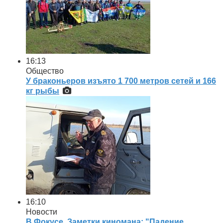
16:13
Общество
У браконьеров изъято 1 700 метров сетей и 166
кг рыбы
16:10
Новости
В Фокусе. Заметки киномана: "Падение