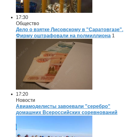
17:30
Общество
Дело о взятке Лисовскому в "Саратовгазе".
Фирму оштрафовали на полмиллиона
1
17:20
Новости
Авиамоделисты завоевали "серебро"
домашних Всероссийских соревнований