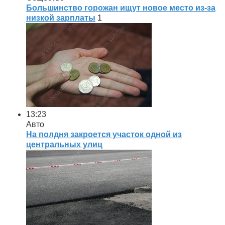
Большинство горожан ищут новое место из-за
низкой зарплаты
1
13:23
Авто
На полдня закроется участок одной из
центральных улиц