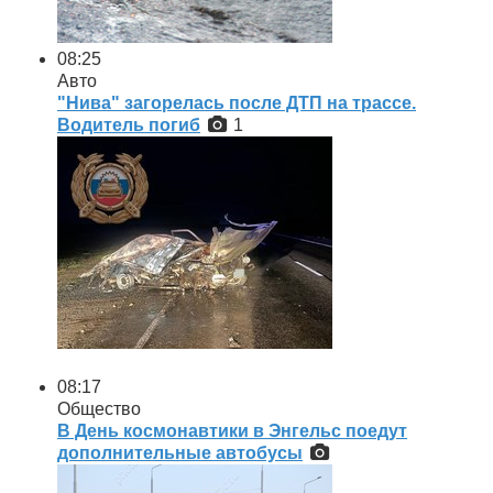
08:25
Авто
"Нива" загорелась после ДТП на трассе.
Водитель погиб
1
08:17
Общество
В День космонавтики в Энгельс поедут
дополнительные автобусы