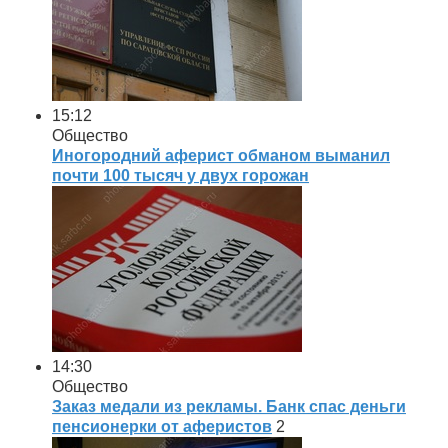
15:12
Общество
Иногородний аферист обманом выманил
почти 100 тысяч у двух горожан
14:30
Общество
Заказ медали из рекламы. Банк спас деньги
пенсионерки от аферистов
2