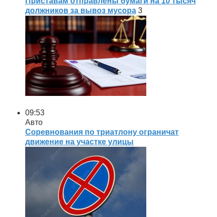
Приставам отправлены бумаги на 10 тысяч
должников за вывоз мусора
3
09:53
Авто
Соревнования по триатлону ограничат
движение на участке улицы