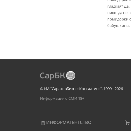
гладкая? Да.
никогда не 
помидорки с 
бабушкины.
© ИА "СаратовБизнесКонсалтинг", 1999 - 2026
Информация о СМИ
18+
ИНФОРМАГЕНТСТВО