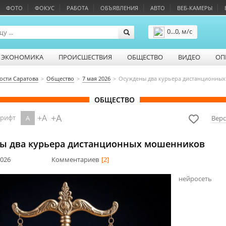
ФОТО
ФОКУС
РАБОТА
ОБЪЯВЛЕНИЯ
АВТО
ВЕБ-КАМЕРЫ
0...0, м/с
Подробнее
ЭКОНОМИКА
ПРОИСШЕСТВИЯ
ОБЩЕСТВО
ВИДЕО
ОП
ости Саратова
Общество
7 мая 2026
Осуждены два курьера дистанционны
ОБЩЕСТВО
+A
+A
шрифт
A
Верс
ы два курьера дистанционных мошенников
2026
Комментариев
[2]
нейросеть