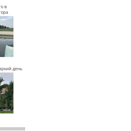
о в
тора
аркий день