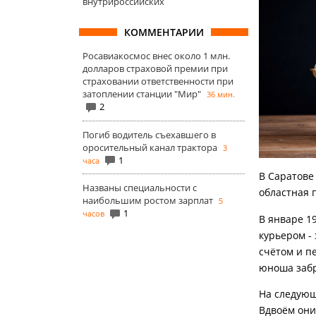
внутрироссийских
КОММЕНТАРИИ
Росавиакосмос внес около 1 млн.
долларов страховой премии при
страховании ответственности при
затоплении станции "Мир"
36 мин.
2
Погиб водитель съехавшего в
оросительный канал трактора
3
1
часа
В Саратове
Названы специальности с
областная 
наибольшим ростом зарплат
5
1
часов
В январе 1
курьером -
счётом и п
юноша забр
На следующ
Вдвоём они