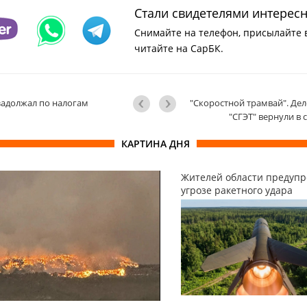
Стали свидетелями интерес
Снимайте на телефон, присылайте 
читайте на СарБК.
задолжал по налогам
"Скоростной трамвай". Дел
"СГЭТ" вернули в 
КАРТИНА ДНЯ
Жителей области предупр
угрозе ракетного удара