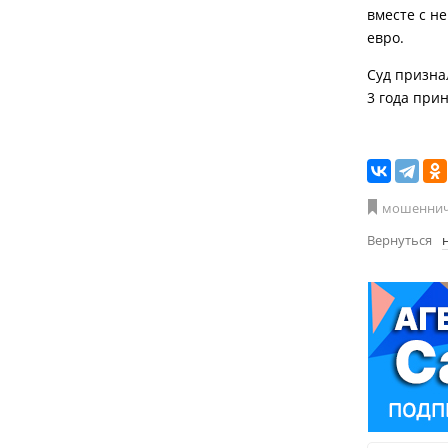
вместе с н
евро.
Суд призна
3 года при
мошеннич
Вернуться