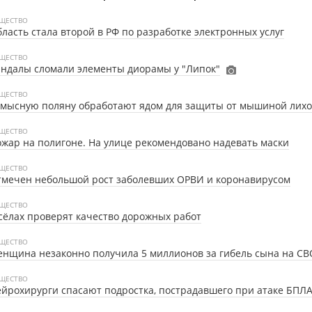
ЩЕСТВО
ласть стала второй в РФ по разработке электронных услуг
ЩЕСТВО
ндалы сломали элементы диорамы у "Липок"
ЩЕСТВО
умысную поляну обработают ядом для защиты от мышиной лих
ЩЕСТВО
жар на полигоне. На улице рекомендовано надевать маски
ЩЕСТВО
тмечен небольшой рост заболевших ОРВИ и коронавирусом
ЩЕСТВО
сёлах проверят качество дорожных работ
ЩЕСТВО
нщина незаконно получила 5 миллионов за гибель сына на СВ
ЩЕСТВО
йрохирурги спасают подростка, пострадавшего при атаке БПЛ