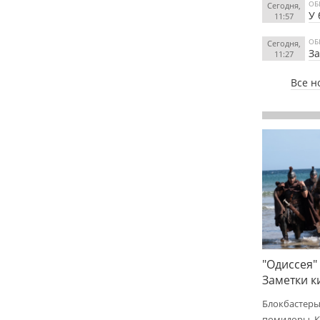
ОБ
Сегодня,
У 
11:57
ОБ
Сегодня,
З
11:27
Все н
"Одиссея"
Заметки 
Блокбастеры
помидоры. К