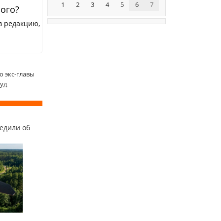
1
2
3
4
5
6
7
ного?
в редакцию,
о экс-главы
суд
едили об