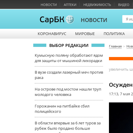
НОВОСТИ
АПТЕКИ
НЕДВИЖИМОСТЬ
ВИДЕО
НОВОСТИ
КОРОНАВИРУС
МИРОВЫЕ
ПОЛИТИКА
ВЫБОР РЕДАКЦИИ
Главная
Нов
Кумысную поляну обработают ядом
для защиты от мышиной лихорадки
увеличить 
В вузе создали лазерный меч против
рака
Осужден
На острове под мостом нашли труп
17:13, 7 мая 
молодого человека
Горожанин на питбайке сбил
полицейского
В области впервые за 6 лет туров за
рубеж было продано больше