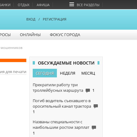
БАНКИ
ОТДЫХ
АФИША
ВСЕ РАЗДЕЛЫ
ВХОД
/
РЕГИСТРАЦИЯ
РОСЫ
ОНЛАЙНЫ
ФОКУС ГОРОДА
х мошенников
ОБСУЖДАЕМЫЕ НОВОСТИ
ия для печати
СЕГОДНЯ
НЕДЕЛЯ
МЕСЯЦ
Прекратили работу три
троллейбусных маршрута
1
Погиб водитель съехавшего в
оросительный канал трактора
1
Названы специальности с
наибольшим ростом зарплат
1