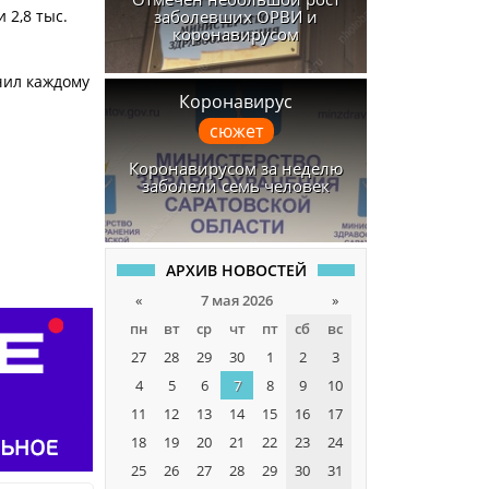
заболевших ОРВИ и
 2,8 тыс.
коронавирусом
чил каждому
Коронавирус
сюжет
Коронавирусом за неделю
заболели семь человек
АРХИВ НОВОСТЕЙ
«
7 мая 2026
»
пн
вт
ср
чт
пт
сб
вс
27
28
29
30
1
2
3
4
5
6
7
8
9
10
11
12
13
14
15
16
17
18
19
20
21
22
23
24
25
26
27
28
29
30
31