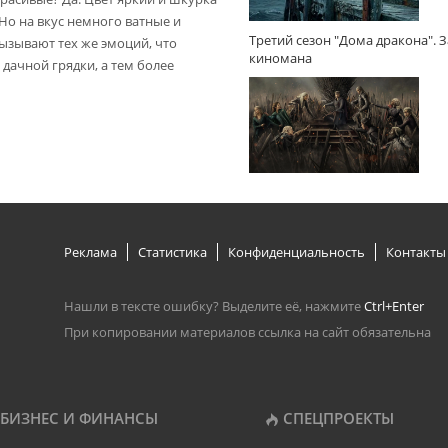
 Но на вкус немного ватные и
Третий сезон "Дома дракона". 
вызывают тех же эмоций, что
киномана
дачной грядки, а тем более
Реклама
Статистика
Конфиденциальность
Контакты
Нашли в тексте ошибку? Выделите её, нажмите
Ctrl+Enter
При копировании материалов ссылка на сайт обязательна
БИЗНЕС И ФИНАНСЫ
СПЕЦПРОЕКТЫ