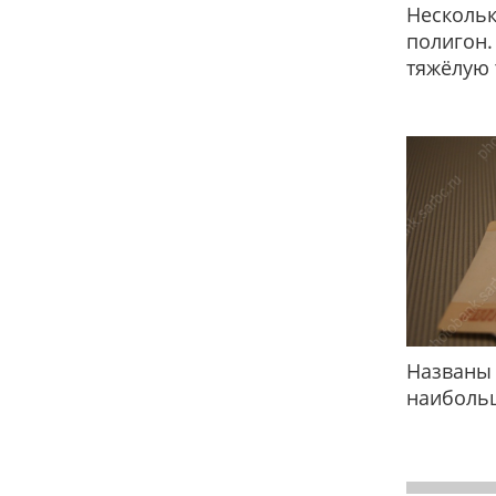
Нескольк
полигон.
тяжёлую 
Названы 
наиболь