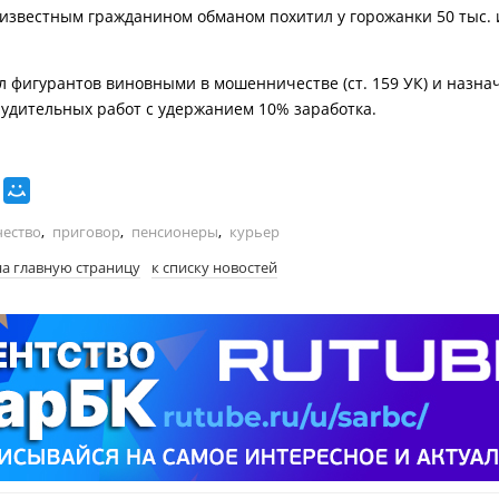
еизвестным гражданином обманом похитил у горожанки 50 тыс. и
л фигурантов виновными в мошенничестве (ст. 159 УК) и назна
нудительных работ с удержанием 10% заработка.
ество
,
приговор
,
пенсионеры
,
курьер
на главную страницу
к списку новостей