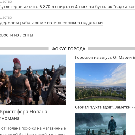
ЩЕСТВО
бутлегеров изъято 6 870 л спирта и 4 тысячи бутылок "водки-ко
ЩЕСТВО
адержаны работавшие на мошенников подростки
овости из ленты
ФОКУС ГОРОДА
Гороскоп на август. От Марии 
Сериал "Бухта вдов". Заметки 
 Кристофера Нолана.
киномана
 от Нолана похожи на магазинные
расивые? Да. Цвет яркий и шкурка