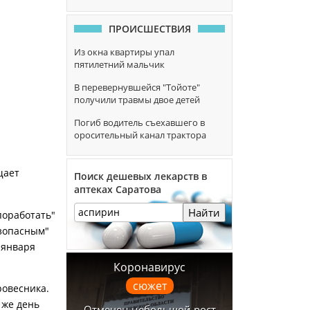
ПРОИСШЕСТВИЯ
Из окна квартиры упал
пятилетний мальчик
В перевернувшейся "Тойоте"
получили травмы двое детей
Погиб водитель съехавшего в
оросительный канал трактора
щает
Поиск дешевых лекарств в
аптеках Саратова
Найти
поработать"
езопасным"
 января
Коронавирус
сюжет
ровесника.
 же день
Отмечен небольшой рост