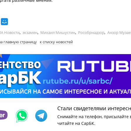
ргать различные мнения.
А Новости
,
экзамен
,
Михаил Мишустин
,
Рособрнадзор
,
Анзор Музае
на главную страницу
к списку новостей
Стали свидетелями интерес
Снимайте на телефон, присылайте 
читайте на СарБК.