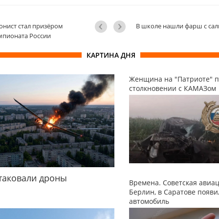
онист стал призёром
В школе нашли фарш с са
мпионата России
КАРТИНА ДНЯ
Женщина на "Патриоте" п
столкновении с КАМАЗом
таковали дроны
Времена. Советская авиа
Берлин, в Саратове появ
автомобиль