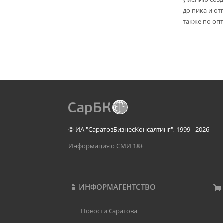
до пика и от
также по опт
© ИА "СаратовБизнесКонсалтинг", 1999 - 2026
Информация о СМИ
18+
ИНФОРМАГЕНТСТВО
Новости Саратова