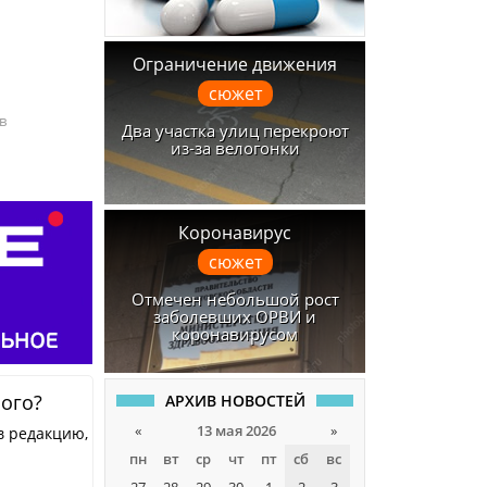
Ограничение движения
сюжет
в
Два участка улиц перекроют
из-за велогонки
Коронавирус
сюжет
Отмечен небольшой рост
заболевших ОРВИ и
коронавирусом
ного?
АРХИВ НОВОСТЕЙ
«
13 мая 2026
»
в редакцию,
пн
вт
ср
чт
пт
сб
вс
27
28
29
30
1
2
3