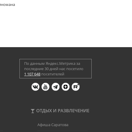
киномана
По данным Яндекс.Метрика за
последние 30 дней нас посетило
1 107 648
посетителей
ОТДЫХ И РАЗВЛЕЧЕНИЕ
Афиша Саратова