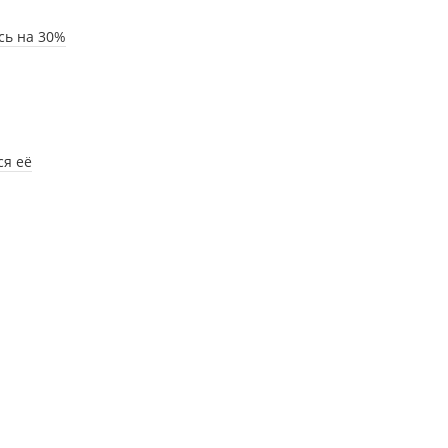
сь на 30%
ся её