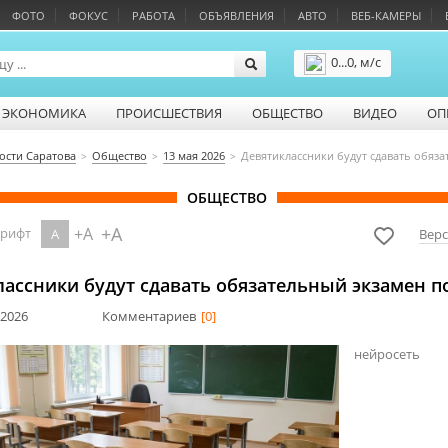
ФОТО
ФОКУС
РАБОТА
ОБЪЯВЛЕНИЯ
АВТО
ВЕБ-КАМЕРЫ
0...0, м/с
Подробнее
ЭКОНОМИКА
ПРОИСШЕСТВИЯ
ОБЩЕСТВО
ВИДЕО
ОП
ости Саратова
Общество
13 мая 2026
Девятиклассники будут сдавать обяз
ОБЩЕСТВО
+A
+A
шрифт
A
Верс
ассники будут сдавать обязательный экзамен п
 2026
Комментариев
[0]
нейросеть