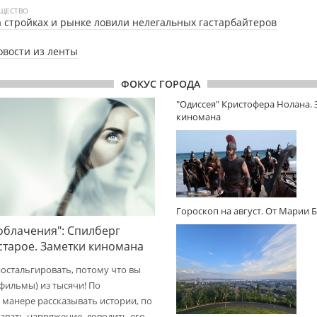
ЩЕСТВО
 стройках и рынке ловили нелегальных гастарбайтеров
овости из ленты
ФОКУС ГОРОДА
"Одиссея" Кристофера Нолана.
киномана
Гороскоп на август. От Марии 
облачения": Спилберг
 старое. Заметки киномана
ностальгировать, потому что вы
(фильмы) из тысячи! По
 манере рассказывать истории, по
авать напряжение, доводить его