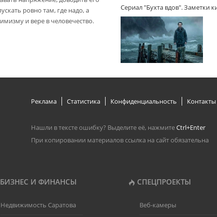
Сериал "Бухта вдов". Заметки 
пускать ровно там, где надо, а
имизму и вере в человечество.
Реклама
Статистика
Конфиденциальность
Контакты
Нашли в тексте ошибку? Выделите её, нажмите
Ctrl+Enter
При копировании материалов ссылка на сайт обязательна
БИЗНЕС И ФИНАНСЫ
СПЕЦПРОЕКТЫ
Недвижимость Саратова
Веб-камеры