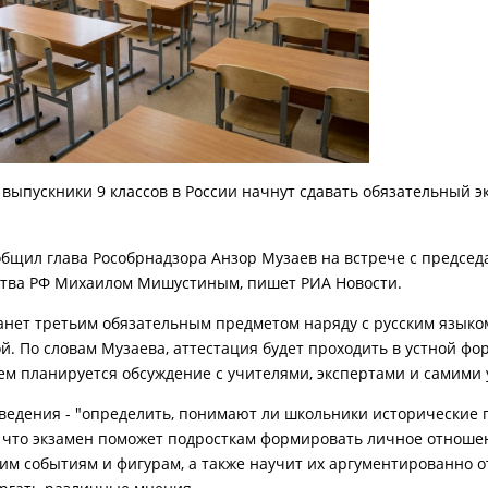
а выпускники 9 классов в России начнут сдавать обязательный э
общил глава Рособрнадзора Анзор Музаев на встрече с председ
тва РФ Михаилом Мишустиным, пишет РИА Новости.
анет третьим обязательным предметом наряду с русским языко
й. По словам Музаева, аттестация будет проходить в устной фо
ем планируется обсуждение с учителями, экспертами и самими
ведения - "определить, понимают ли школьники исторические 
 что экзамен поможет подросткам формировать личное отноше
им событиям и фигурам, а также научит их аргументированно о