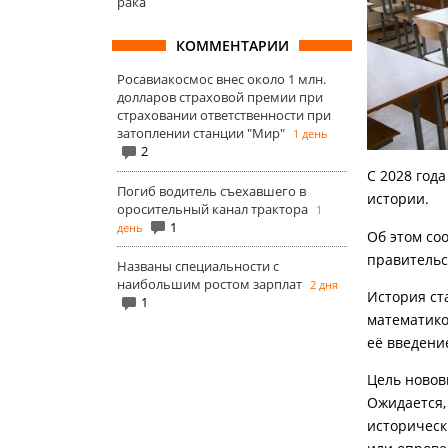
рака
КОММЕНТАРИИ
Росавиакосмос внес около 1 млн.
долларов страховой премии при
страховании ответственности при
затоплении станции "Мир"
1 день
2
С 2028 год
Погиб водитель съехавшего в
истории.
оросительный канал трактора
1
1
день
Об этом со
правительс
Названы специальности с
наибольшим ростом зарплат
2 дня
История ст
1
математико
её введени
Цель новов
Ожидается,
историческ