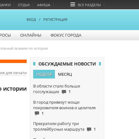
БАНКИ
ОТДЫХ
АФИША
ВСЕ РАЗДЕЛЫ
ВХОД
/
РЕГИСТРАЦИЯ
РОСЫ
ОНЛАЙНЫ
ФОКУС ГОРОДА
ательный экзамен по истории
ОБСУЖДАЕМЫЕ НОВОСТИ
ия для печати
НЕДЕЛЯ
МЕСЯЦ
В области стало больше
о истории
госслужащих
1
В город привезут мощи
покровителя воинов и целителя
1
Прекратили работу три
троллейбусных маршрута
1