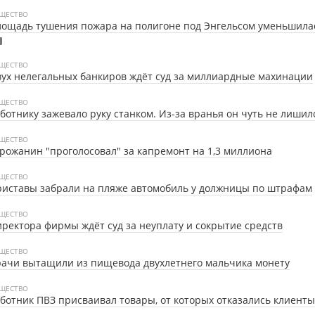
ЩЕСТВО
ощадь тушения пожара на полигоне под Энгельсом уменьшила
ЩЕСТВО
ух нелегальных банкиров ждёт суд за миллиардные махинации
ЩЕСТВО
ботнику зажевало руку станком. Из-за вранья он чуть не лишил
ЩЕСТВО
рожанин "проголосовал" за капремонт на 1,3 миллиона
ЩЕСТВО
иставы забрали на пляже автомобиль у должницы по штрафам
ЩЕСТВО
ректора фирмы ждёт суд за неуплату и сокрытие средств
ЩЕСТВО
ачи вытащили из пищевода двухлетнего мальчика монету
ЩЕСТВО
ботник ПВЗ присваивал товары, от которых отказались клиенты