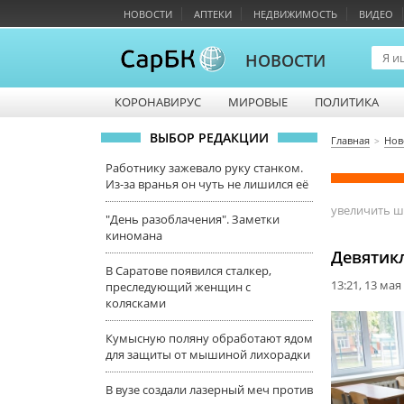
НОВОСТИ
АПТЕКИ
НЕДВИЖИМОСТЬ
ВИДЕО
НОВОСТИ
КОРОНАВИРУС
МИРОВЫЕ
ПОЛИТИКА
ВЫБОР РЕДАКЦИИ
Главная
Нов
Работнику зажевало руку станком.
Из-за вранья он чуть не лишился её
увеличить 
"День разоблачения". Заметки
киномана
Девятикл
В Саратове появился сталкер,
13:21, 13 мая
преследующий женщин с
колясками
Кумысную поляну обработают ядом
для защиты от мышиной лихорадки
В вузе создали лазерный меч против