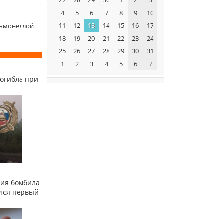
4
5
6
7
8
9
10
11
12
13
14
15
16
17
льмонеллой
18
19
20
21
22
23
24
25
26
27
28
29
30
31
1
2
3
4
5
6
7
огибла при
ция бомбила
ился первый