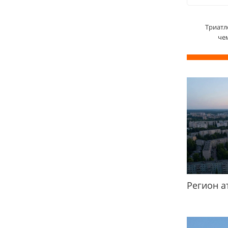
Триатл
че
Регион а