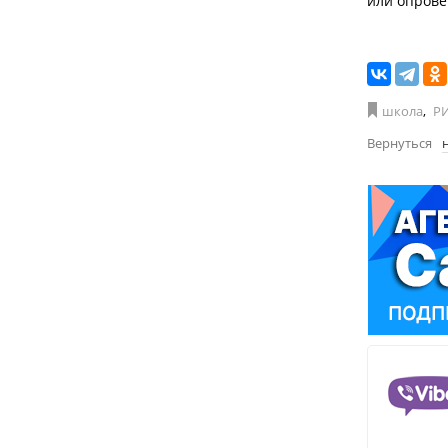
или опрове
школа
,
РИ
Вернуться