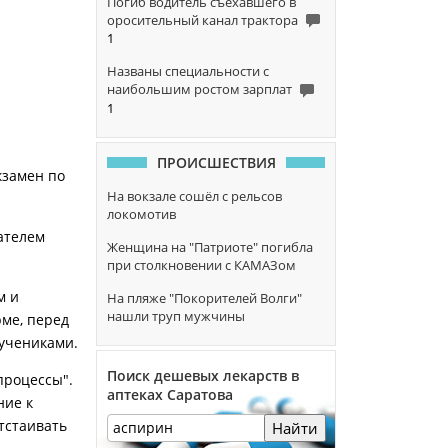
Погиб водитель съехавшего в
оросительный канал трактора
1
Названы специальности с
наибольшим ростом зарплат
1
ПРОИСШЕСТВИЯ
кзамен по
На вокзале сошёл с рельсов
локомотив
ателем
Женщина на "Патриоте" погибла
при столкновении с КАМАЗом
м и
На пляже "Покорителей Волги"
нашли труп мужчины
рме, перед
 учениками.
Поиск дешевых лекарств в
процессы".
аптеках Саратова
ние к
тстаивать
Найти