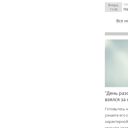
ОБ
Вчера,
На
11:45
Все н
"День раз
взялся за
Готовьтесь 
узнаете его 
характерной
умению созд