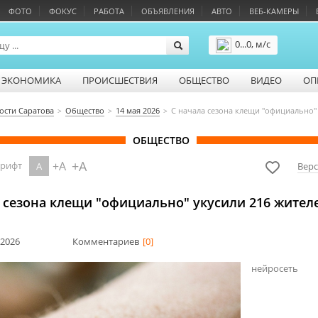
ФОТО
ФОКУС
РАБОТА
ОБЪЯВЛЕНИЯ
АВТО
ВЕБ-КАМЕРЫ
0...0, м/с
Подробнее
ЭКОНОМИКА
ПРОИСШЕСТВИЯ
ОБЩЕСТВО
ВИДЕО
ОП
ости Саратова
Общество
14 мая 2026
С начала сезона клещи "официально" 
ОБЩЕСТВО
+A
+A
шрифт
A
Верс
 сезона клещи "официально" укусили 216 жител
 2026
Комментариев
[0]
нейросеть