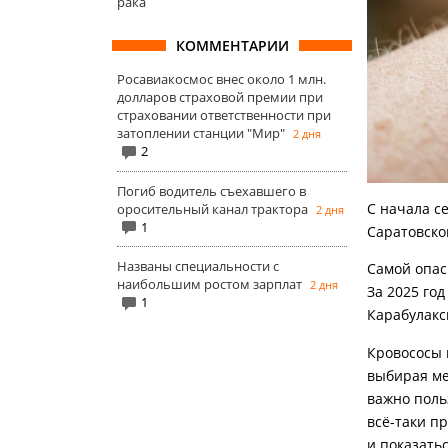
рака
КОММЕНТАРИИ
Росавиакосмос внес около 1 млн.
долларов страховой премии при
страховании ответственности при
затоплении станции "Мир"
2 дня
2
Погиб водитель съехавшего в
С начала с
оросительный канал трактора
2 дня
1
Саратовско
Названы специальности с
Самой опас
наибольшим ростом зарплат
2 дня
За 2025 го
1
Карабулакс
Кровососы 
выбирая мес
важно поль
всё-таки пр
и показатьс