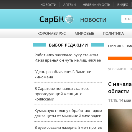
НОВОСТИ
АПТЕКИ
НЕДВИЖИМОСТЬ
ВИДЕО
НОВОСТИ
КОРОНАВИРУС
МИРОВЫЕ
ПОЛИТИКА
ВЫБОР РЕДАКЦИИ
Главная
Нов
Работнику зажевало руку станком.
Из-за вранья он чуть не лишился её
увеличить 
"День разоблачения". Заметки
киномана
С начала
В Саратове появился сталкер,
области
преследующий женщин с
колясками
11:19, 14 мая
Кумысную поляну обработают ядом
для защиты от мышиной лихорадки
В вузе создали лазерный меч против