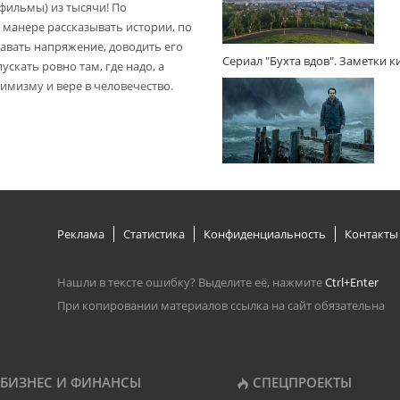
(фильмы) из тысячи! По
 манере рассказывать истории, по
авать напряжение, доводить его
Сериал "Бухта вдов". Заметки 
пускать ровно там, где надо, а
имизму и вере в человечество.
Реклама
Статистика
Конфиденциальность
Контакты
Нашли в тексте ошибку? Выделите её, нажмите
Ctrl+Enter
При копировании материалов ссылка на сайт обязательна
БИЗНЕС И ФИНАНСЫ
СПЕЦПРОЕКТЫ