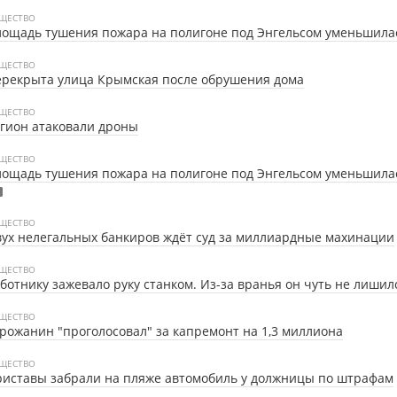
ЩЕСТВО
ощадь тушения пожара на полигоне под Энгельсом уменьшила
ЩЕСТВО
рекрыта улица Крымская после обрушения дома
ЩЕСТВО
гион атаковали дроны
ЩЕСТВО
ощадь тушения пожара на полигоне под Энгельсом уменьшила
ЩЕСТВО
ух нелегальных банкиров ждёт суд за миллиардные махинации
ЩЕСТВО
ботнику зажевало руку станком. Из-за вранья он чуть не лишил
ЩЕСТВО
рожанин "проголосовал" за капремонт на 1,3 миллиона
ЩЕСТВО
иставы забрали на пляже автомобиль у должницы по штрафам