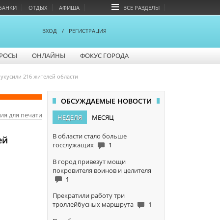
БАНКИ
ОТДЫХ
АФИША
ВСЕ РАЗДЕЛЫ
ВХОД
/
РЕГИСТРАЦИЯ
РОСЫ
ОНЛАЙНЫ
ФОКУС ГОРОДА
укусили 216 жителей области
ОБСУЖДАЕМЫЕ НОВОСТИ
ия для печати
НЕДЕЛЯ
МЕСЯЦ
В области стало больше
ей
госслужащих
1
В город привезут мощи
покровителя воинов и целителя
1
Прекратили работу три
троллейбусных маршрута
1