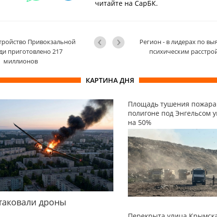
читайте на СарБК.
тройство Привокзальной
Регион - в лидерах по в
и приготовлено 217
психическим расстро
миллионов
КАРТИНА ДНЯ
Площадь тушения пожара
полигоне под Энгельсом 
на 50%
таковали дроны
Перекрыта улица Крымска