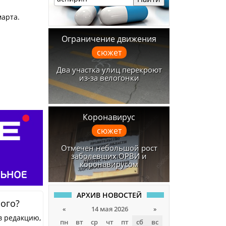
марта.
Ограничение движения
сюжет
Два участка улиц перекроют
из-за велогонки
Коронавирус
сюжет
Отмечен небольшой рост
заболевших ОРВИ и
коронавирусом
АРХИВ НОВОСТЕЙ
ного?
«
14 мая 2026
»
в редакцию,
пн
вт
ср
чт
пт
сб
вс