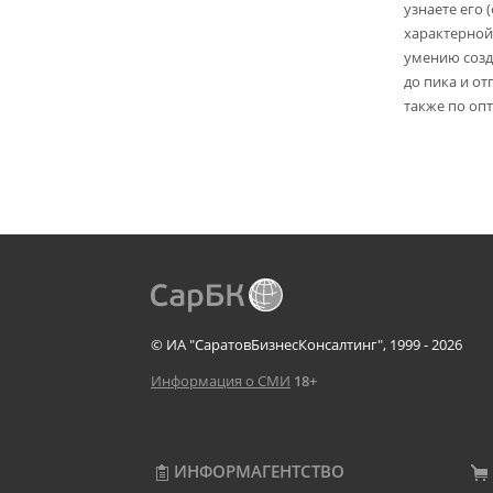
узнаете его 
характерной
умению созд
до пика и от
также по опт
© ИА "СаратовБизнесКонсалтинг", 1999 - 2026
Информация о СМИ
18+
ИНФОРМАГЕНТСТВО