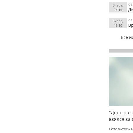
ОБ
Вчера,
Ди
14:15
ОБ
Вчера,
Вр
13:10
Все н
"День раз
взялся за
Готовьтесь 