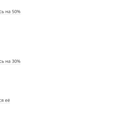
сь на 50%
сь на 30%
ся её