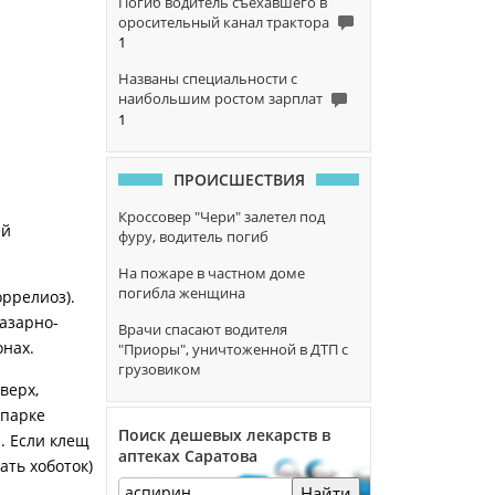
Погиб водитель съехавшего в
оросительный канал трактора
1
Названы специальности с
наибольшим ростом зарплат
1
ПРОИСШЕСТВИЯ
Кроссовер "Чери" залетел под
ей
фуру, водитель погиб
На пожаре в частном доме
погибла женщина
ррелиоз).
Базарно-
Врачи спасают водителя
онах.
"Приоры", уничтоженной в ДТП с
грузовиком
верх,
 парке
Поиск дешевых лекарств в
. Если клещ
аптеках Саратова
ать хоботок)
Найти