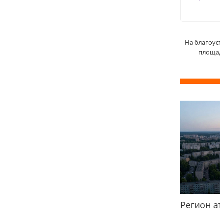
На благоус
площад
Регион а