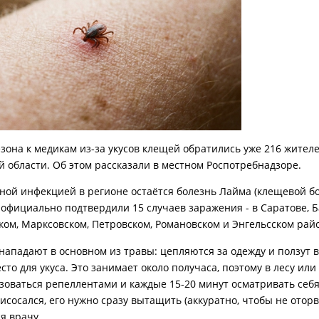
езона к медикам из-за укусов клещей обратились уже 216 жител
й области. Об этом рассказали в местном Роспотребнадзоре.
ной инфекцией в регионе остаётся болезнь Лайма (клещевой бо
д официально подтвердили 15 случаев заражения - в Саратове, 
ком, Марксовском, Петровском, Романовском и Энгельсском рай
нападают в основном из травы: цепляются за одежду и ползут в
то для укуса. Это занимает около получаса, поэтому в лесу или
зоваться репеллентами и каждые 15-20 минут осматривать себя
исосался, его нужно сразу вытащить (аккуратно, чтобы не оторв
я врачу.