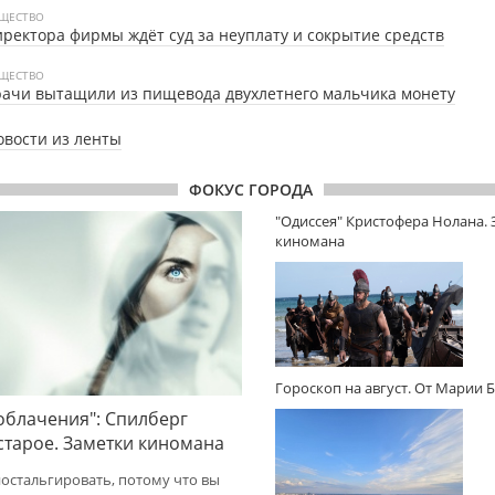
ЩЕСТВО
ректора фирмы ждёт суд за неуплату и сокрытие средств
ЩЕСТВО
ачи вытащили из пищевода двухлетнего мальчика монету
овости из ленты
ФОКУС ГОРОДА
"Одиссея" Кристофера Нолана.
киномана
Гороскоп на август. От Марии 
облачения": Спилберг
 старое. Заметки киномана
ностальгировать, потому что вы