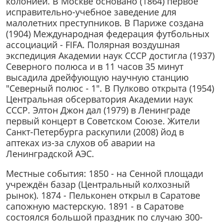
колонией. В Москве основано (1864) первое
исправительно-учебное заведение для
малолетних преступников. В Париже создана
(1904) Международная федерация футбольных
ассоциаций - FIFA. Полярная воздушная
экспедиция Академии наук СССР достигла (1937)
Северного полюса и в 11 часов 35 минут
высадила дрейфующую научную станцию
"Северный полюс - 1". В Пулково открыта (1954)
Центральная обсерватория Академии наук
СССР. Элтон Джон дал (1979) в Ленинграде
первый концерт в Советском Союзе. Жители
Санкт-Петербурга раскупили (2008) йод в
аптеках из-за слухов об аварии на
Ленинградской АЭС.
Местные события: 1850 - на Сенной площади
учреждён базар (Центральный колхозный
рынок). 1874 - Пельконен открыл в Саратове
сапожную мастерскую. 1891 - в Саратове
состоялся большой праздник по случаю 300-