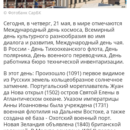
© Фотобанк СарБК
Сегодня, в четверг, 21 мая, в мире отмечаются
Международный день космоса, Всемирный
день культурного разнообразия во имя
диалога и развития, Международный день чая.
В России - День Тихоокеанского флота, День
полярника, День военного переводчика, День
работника бюро технической инвентаризации.
В этот день: Произошло (1091) первое видимое
из Русских земель кольцеобразное солнечное
затмение. Португальский мореплаватель Жуан
да Нова открыл (1502) остров Святой Елены в
Атлантическом океане. Указом императрицы
Анны Иоанновны была учреждена (1731)
военная флотилия на Дальнем Востоке, а также
создана её база - Охотский военный порт.
Новая Зеландия объявлена (1840) британской