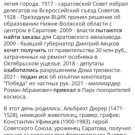
летия города. 1917 - саратовский Совет избрал
делегатов на Всероссийский съезд Советов.
1928 - Президиум ВЦИК принял решение об
образовании Нижне-Волжской области с
центром в Саратове. 2009 - власти
пытаются
найти заказы
для Саратовского авиазавода.
2009 - бывший губернатор Дмитрий Аяцков
хочет получить
от правительства 30 млн руб.,
затраченных на ремонт особняка в
Октябрьском ущелье. 2018 - депутаты
озаботились
разрушением Дома трезвости.
2021 -
подан иск
об изъятии кинотеатра
"Победа" из частных рук. 2021 - миллиардер
Роман Абрамович
приехал
в Парк покорителей
космоса.
В этот день родились: Альбрехт Дюрер (1471-
1528), немецкий живописец, гравер, график;
Константин Уфимцев (1900-1983), герой
Советского Союза, уроженец Саратова, получил
звание за героизм при форсировании Днепра;