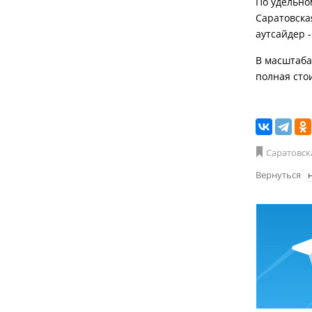
По удельно
Саратовская
аутсайдер -
В масштаба
полная сто
Саратовск
Вернуться