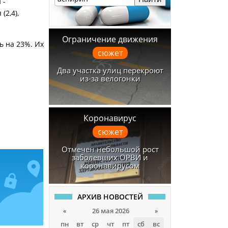
 -
(2,4),
Ограничение движения
ь на 23%. Их
сюжет
Два участка улиц перекроют
из-за велогонки
Коронавирус
сюжет
Отмечен небольшой рост
заболевших ОРВИ и
коронавирусом
АРХИВ НОВОСТЕЙ
«
26 мая 2026
»
пн
вт
ср
чт
пт
сб
вс