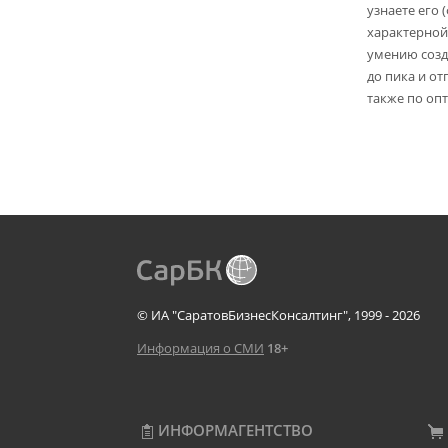
узнаете его 
характерной
умению созд
до пика и от
также по опт
© ИА "СаратовБизнесКонсалтинг", 1999 - 2026
Информация о СМИ
18+
ИНФОРМАГЕНТСТВО