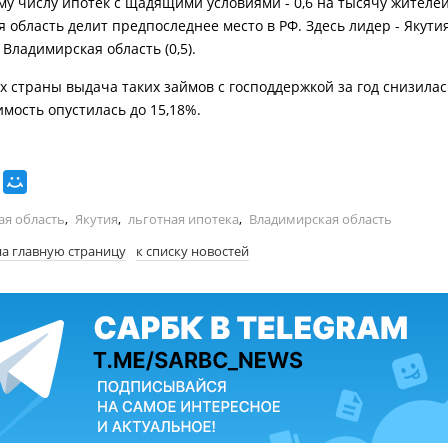
му числу ипотек с щадящими условиями - 0,6 на тысячу жителей
 область делит предпоследнее место в РФ. Здесь лидер - Якутия 
 Владимирская область (0,5).
х страны выдача таких займов с господдержкой за год снизилас
имость опустилась до 15,18%.
ая область
,
Якутия
,
льготная ипотека
,
Владимирская область
на главную страницу
к списку новостей