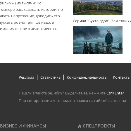
(фильмы) из тысячи! По
 манере рассказывать истории, по
авать напряжение, доводить его
Сериал "Бухта вдов". Заметки 
пускать ровно там, где надо, а
имизму и вере в человечество.
Реклама
Статистика
Конфиденциальность
Контакты
Нашли в тексте ошибку? Выделите её, нажмите
Ctrl+Enter
При копировании материалов ссылка на сайт обязательна
БИЗНЕС И ФИНАНСЫ
СПЕЦПРОЕКТЫ