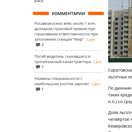
рака
КОММЕНТАРИИ
Росавиакосмос внес около 1 млн.
долларов страховой премии при
страховании ответственности при
затоплении станции "Мир"
2 дня
2
Погиб водитель съехавшего в
оросительный канал трактора
2 дня
1
Саратовска
льготных и
Названы специальности с
наибольшим ростом зарплат
2 дня
По данным 
1
таких креди
п.п.) со ср
Доля льгот
четвёртое 
Кемеровско