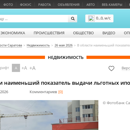
ФОТО
ФОКУС
РАБОТА
ОБЪЯВЛЕНИЯ
АВТО
ВЕБ-КАМЕРЫ
0...0, м/с
Подробнее
ЭКОНОМИКА
ПРОИСШЕСТВИЯ
ОБЩЕСТВО
ВИДЕО
ОП
ости Саратова
Недвижимость
26 мая 2026
В области наименьший показате
НЕДВИЖИМОСТЬ
+A
+A
шрифт
A
Верс
ти наименьший показатель выдачи льготных ипо
 2026
Комментариев
[0]
© Фотобанк С