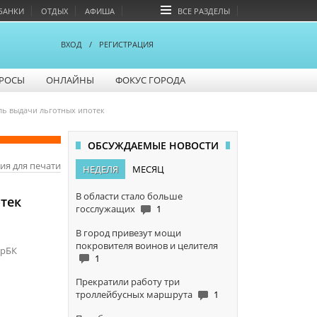
БАНКИ
ОТДЫХ
АФИША
ВСЕ РАЗДЕЛЫ
ВХОД
/
РЕГИСТРАЦИЯ
РОСЫ
ОНЛАЙНЫ
ФОКУС ГОРОДА
ль выдачи льготных ипотек
ОБСУЖДАЕМЫЕ НОВОСТИ
ия для печати
НЕДЕЛЯ
МЕСЯЦ
В области стало больше
тек
госслужащих
1
В город привезут мощи
покровителя воинов и целителя
арБК
1
Прекратили работу три
троллейбусных маршрута
1