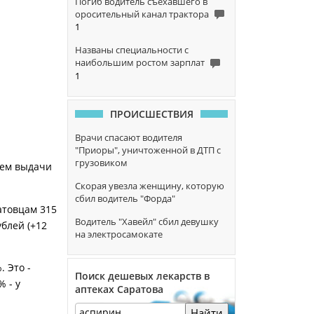
Погиб водитель съехавшего в
оросительный канал трактора
1
Названы специальности с
наибольшим ростом зарплат
1
ПРОИСШЕСТВИЯ
Врачи спасают водителя
"Приоры", уничтоженной в ДТП с
грузовиком
лем выдачи
Скорая увезла женщину, которую
сбил водитель "Форда"
атовцам 315
Водитель "Хавейл" сбил девушку
ублей (+12
на электросамокате
 Это -
Поиск дешевых лекарств в
 - у
аптеках Саратова
Найти