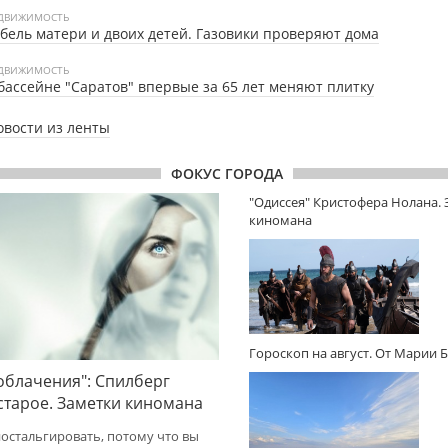
ДВИЖИМОСТЬ
бель матери и двоих детей. Газовики проверяют дома
ДВИЖИМОСТЬ
бассейне "Саратов" впервые за 65 лет меняют плитку
овости из ленты
ФОКУС ГОРОДА
"Одиссея" Кристофера Нолана.
киномана
Гороскоп на август. От Марии 
облачения": Спилберг
 старое. Заметки киномана
ностальгировать, потому что вы