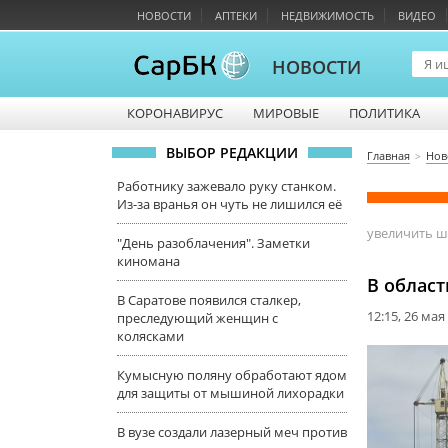
НОВОСТИ
АПТЕКИ
НЕДВИЖИМОСТЬ
ВИДЕО
НОВОСТИ
КОРОНАВИРУС
МИРОВЫЕ
ПОЛИТИКА
ВЫБОР РЕДАКЦИИ
Главная
Нов
Работнику зажевало руку станком.
Из-за вранья он чуть не лишился её
увеличить 
"День разоблачения". Заметки
киномана
В облас
В Саратове появился сталкер,
12:15, 26 мая
преследующий женщин с
колясками
Кумысную поляну обработают ядом
для защиты от мышиной лихорадки
В вузе создали лазерный меч против