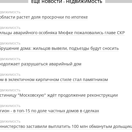
ЕЩЕ НОВОСТИ - НЕДВИЖИМОСТЬ
ДВИЖИМОСТЬ
области растет доля просрочки по ипотеке
ДВИЖИМОСТЬ
льцы аварийного особняка Мюфке пожаловались главе СКР
ДВИЖИМОСТЬ
рушение дома: жильцов вывели, подъезды будут сносить
ДВИЖИМОСТЬ
родолжает разрушаться аварийный дом
ДВИЖИМОСТЬ
м в эклектичном кирпичном стиле стал памятником
ДВИЖИМОСТЬ
стиницу "Московскую" ждёт продолжение реконструкции
ДВИЖИМОСТЬ
гион - в топ-15 по доле частных домов в сделках
ДВИЖИМОСТЬ
нистерство заставили выплатить 100 млн обманутым дольщик