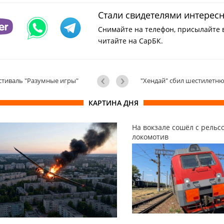
Стали свидетелями интерес
Снимайте на телефон, присылайте 
читайте на СарБК.
тиваль "Разумные игры"
"Хендай" сбил шестилетн
КАРТИНА ДНЯ
На вокзале сошёл с рельс
локомотив