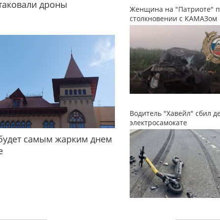
таковали дроны
Женщина на "Патриоте" п
столкновении с КАМАЗом
Водитель "Хавейл" сбил д
электросамокате
будет самым жарким днем
е