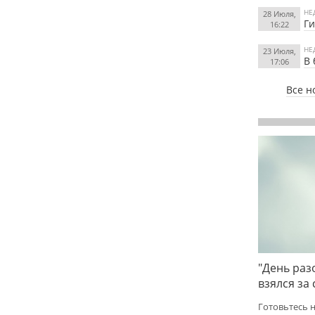
НЕ
28 Июля,
Ги
16:22
НЕ
23 Июля,
В 
17:06
Все н
"День раз
взялся за
Готовьтесь 