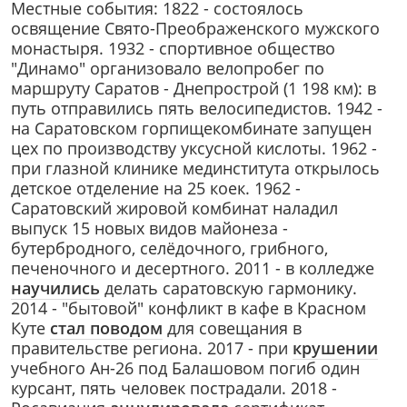
Местные события: 1822 - состоялось
освящение Свято-Преображенского мужского
монастыря. 1932 - спортивное общество
"Динамо" организовало велопробег по
маршруту Саратов - Днепрострой (1 198 км): в
путь отправились пять велосипедистов. 1942 -
на Саратовском горпищекомбинате запущен
цех по производству уксусной кислоты. 1962 -
при глазной клинике мединститута открылось
детское отделение на 25 коек. 1962 -
Саратовский жировой комбинат наладил
выпуск 15 новых видов майонеза -
бутербродного, селёдочного, грибного,
печеночного и десертного. 2011 - в колледже
научились
делать саратовскую гармонику.
2014 - "бытовой" конфликт в кафе в Красном
Куте
стал поводом
для совещания в
правительстве региона. 2017 - при
крушении
учебного Ан-26 под Балашовом погиб один
курсант, пять человек пострадали. 2018 -