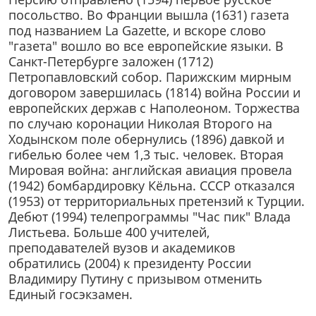
посольство. Во Франции вышла (1631) газета
под названием La Gazette, и вскоре слово
"газета" вошло во все европейские языки. В
Санкт-Петербурге заложен (1712)
Петропавловский собор. Парижским мирным
договором завершилась (1814) война России и
европейских держав с Наполеоном. Торжества
по случаю коронации Николая Второго на
Ходынском поле обернулись (1896) давкой и
гибелью более чем 1,3 тыс. человек. Вторая
Мировая война: английская авиация провела
(1942) бомбардировку Кёльна. СССР отказался
(1953) от территориальных претензий к Турции.
Дебют (1994) телепрограммы "Час пик" Влада
Листьева. Больше 400 учителей,
преподавателей вузов и академиков
обратились (2004) к президенту России
Владимиру Путину с призывом отменить
Единый госэкзамен.