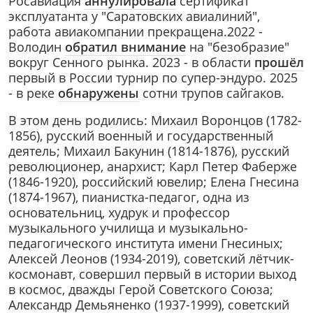
Росавиация
аннулировала
сертификат
эксплуатанта у "Саратовских авиалиний",
работа авиакомпании прекращена.2022 -
Володин
обратил внимание
на "безобразие"
вокруг Сенного рынка. 2023 - в области
прошёл
первый в России турнир по супер-эндуро. 2025
- в реке
обнаружены
сотни трупов сайгаков.
В этом день родились: Михаил Воронцов (1782-
1856), русский военный и государственный
деятель; Михаил Бакунин (1814-1876), русский
революционер, анархист; Карл Петер Фаберже
(1846-1920), российский ювелир; Елена Гнесина
(1874-1967), пианистка-педагог, одна из
основательниц, худрук и профессор
музыкального училища и музыкально-
педагогического института имени Гнесиных;
Алексей Леонов (1934-2019), советский лётчик-
космонавт, совершил первый в истории выход
в космос, дважды Герой Советского Союза;
Александр Демьяненко (1937-1999), советский