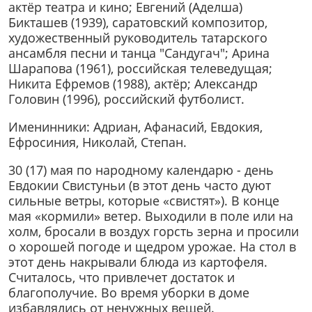
актёр театра и кино; Евгений (Аделша)
Бикташев (1939), саратовский композитор,
художественный руководитель татарского
ансамбля песни и танца "Сандугач"; Арина
Шарапова (1961), российская телеведущая;
Никита Ефремов (1988), актёр; Александр
Головин (1996), российский футболист.
Именинники: Адриан, Афанасий, Евдокия,
Ефросиния, Николай, Степан.
30 (17) мая по народному календарю - день
Евдокии Свистуньи (в этот день часто дуют
сильные ветры, которые «свистят»). В конце
мая «кормили» ветер. Выходили в поле или на
холм, бросали в воздух горсть зерна и просили
о хорошей погоде и щедром урожае. На стол в
этот день накрывали блюда из картофеля.
Считалось, что привлечет достаток и
благополучие. Во время уборки в доме
избавлялись от ненужных вещей.