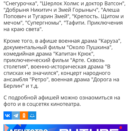
"Снегурочка", "Шерлок Холмс и доктор Ватсон",
"Добрыня Никитич и Змей Горыныч", "Алеша
Попович и Тугарин Змей", "Крепость. Щитом и
мечом", "Супергномы", "Тафити. Приключения
на краю света".
Кроме того, в афише военная драма "Каруза",
документальный фильм "Около Пушкина",
комедийная драма "Капитан Крюк",
приключенческий фильм "Арте. Сквозь
столетия", военно-историческая драма "В
списках не значился", концерт народного
ансамбля "Ретро", военная драма "Дорога на
Берлин" и т.д.
С подробной афишей можно ознаомиться на
фото и в соцсетях кинотеатра.