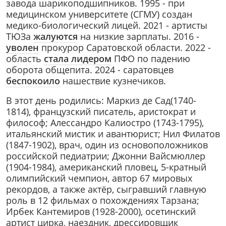
завода шарикоподшипников. 1995 - при
медицинском университете (СГМУ) создан
медико-биологический лицей. 2021 - артисты
ТЮЗа
жалуются
на низкие зарплаты. 2016 -
уволен
прокурор Саратовской области. 2022 -
область
стала лидером
ПФО по падению
оборота общепита. 2024 - саратовцев
беспокоило
нашествие кузнечиков.
В этот день родились: Маркиз де Сад(1740-
1814), французский писатель, аристократ и
философ; Алессандро Калиостро (1743-1795),
итальянский мистик и авантюрист; Нил Филатов
(1847-1902), врач, один из основоположников
российской педиатрии; Джонни Вайсмюллер
(1904-1984), американский пловец, 5-кратный
олимпийский чемпион, автор 67 мировых
рекордов, а также актёр, сыгравший главную
роль в 12 фильмах о похождениях Тарзана;
Ирбек Кантемиров (1928-2000), осетинский
артист цирка, наездник, дрессировщик