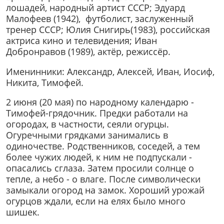
лошадей, народный артист СССР; Эдуард
Малофеев (1942), футболист, заслуженный
тренер СССР; Юлия Снигирь(1983), российская
актриса кино и телевидения; Иван
Добронравов (1989), актёр, режиссёр.
Именинники: Александр, Алексей, Иван, Иосиф,
Никита, Тимофей.
2 июня (20 мая) по народному календарю -
Тимофей-грядочник. Предки работали на
огородах, в частности, сеяли огурцы.
Огуречными грядками занимались в
одиночестве. Родственников, соседей, а тем
более чужих людей, к ним не подпускали -
опасались сглаза. Затем просили солнце о
тепле, а небо - о влаге. После символически
замыкали огород на замок. Хороший урожай
огурцов ждали, если на елях было много
шишек.