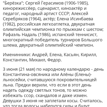
"Берёзка"; Сергей Герасимов (1906-1985),
кинорежиссёер, сценарист, киноактёр и
педагог, народный артист СССР; Алексей
Серебряков (1964), актёр; Елена Исинбаева
(1982), российская легкоатлетка, двукратная
олимпийская чемпионка по прыжкам с шестом;
Рафаэль Надаль (1986), испанский теннисист,
многократный победитель турниров Большого
шлема, двукратный олимпийский чемпион.
Именинники: Андрей, Елена, Касьян, Кирилл,
Константин, Михаил, Федор.
3 июня (21 мая) по народному календарю - день
Константина-овсяника или Алёны (Елены)-
льносейки, считавшуюся покровительницей
льна. Предки верили, что если в этот день
надеть одежду светлых тонов, то можно
избежать ссор, скандалов и даже измен.
Девушки 3 июня не заплетали косы. Считалось,
что тогда волосы наберутся силы и будут