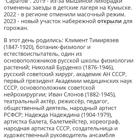
"Саратов". 2019 - из-за мышиной лихорадки
отменены заезды в детские лагеря на Кумыске.
2022 - в регионе отменили масочный режим.
2023 - н
овый участок набережной
открыли
для
горожан.
В этот день родились: Климент Тимирязев
(1847-1920), ботаник-физиолог и
естествоиспытатель, один из
основоположников русской школы физиологии
растений; Николай Бурденко (1876-1946),
русский советский хирург, академик АН СССР,
первый президент Академии медицинских наук
СССР, основоположник советской
нейрохирургии; Иван Слонов (1882-1945),
театральный актёр, режиссёр, педагог,
общественный деятель, народный артист
РСФСР; Надежда Надеждина (1904-1979),
артистка балета, балетмейстер, хореограф,
народная артистка СССР, создательница и
художественный руководитель ансамбля