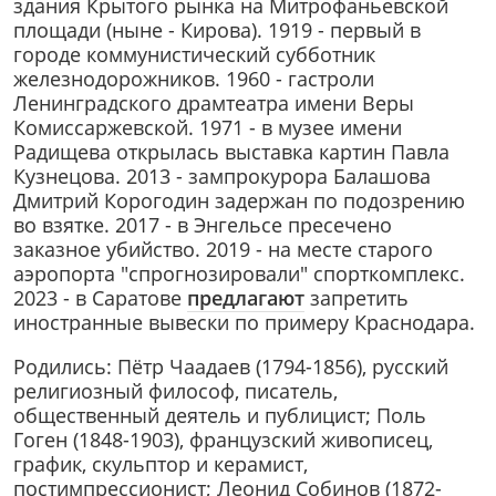
здания Крытого рынка на Митрофаньевской
площади (ныне - Кирова). 1919 - первый в
городе коммунистический субботник
железнодорожников. 1960 - гастроли
Ленинградского драмтеатра имени Веры
Комиссаржевской. 1971 - в музее имени
Радищева открылась выставка картин Павла
Кузнецова. 2013 - зампрокурора Балашова
Дмитрий Корогодин задержан по подозрению
во взятке. 2017 - в Энгельсе пресечено
заказное убийство. 2019 - на месте старого
аэропорта "спрогнозировали" спорткомплекс.
2023 - в Саратове
предлагают
запретить
иностранные вывески по примеру Краснодара.
Родились: Пётр Чаадаев (1794-1856), русский
религиозный философ, писатель,
общественный деятель и публицист; Поль
Гоген (1848-1903), французский живописец,
график, скульптор и керамист,
постимпрессионист; Леонид Собинов (1872-