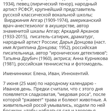
1934), певец (лирический тенор), народный
артист РСФСР, крупнейший представитель
русской классической вокальной школы;
Вирджиния Апгар (1909-1974), американский
врач-анестезиолог в акушерстве, автор
знаменитой шкалы Апгар; Аркадий Арканов
(1933-2015), писатель-сатирик, драматург,
народный артист России; Дарья Донцова (наст.
имя Агриппина Донцова; 1952), российская
писательница, автор "иронических детективов";
Татьяна Друбич (1960), актриса; Анна Курникова
(1981), российская теннисистка и фотомодель.
Именинники: Елена, Иван, Иннокентий.
7 июня (25 мая) по народному календарю -
Иванов день. Предки считали, что с этого дня
появляется сладковатая, "медовая роса", после
которой "ржавеет" трава и болеют животные. А
живительной росой умывались, ходили по ней
босиком, чтобы набраться сил и здоровья.