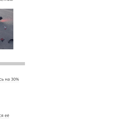
сь на 30%
ся её