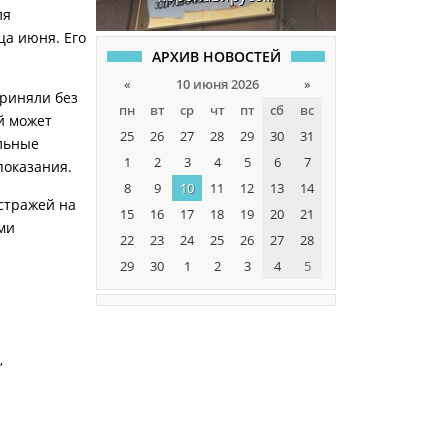
ля
ца июня. Его
АРХИВ НОВОСТЕЙ
«
10 июня 2026
»
приняли без
пн
вт
ср
чт
пт
сб
вс
й может
25
26
27
28
29
30
31
ельные
1
2
3
4
5
6
7
показания.
8
9
10
11
12
13
14
стражей на
15
16
17
18
19
20
21
ми
22
23
24
25
26
27
28
29
30
1
2
3
4
5
,