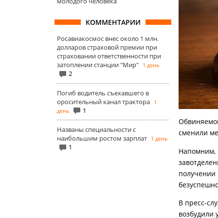
молодого человека
КОММЕНТАРИИ
Росавиакосмос внес около 1 млн.
долларов страховой премии при
страховании ответственности при
затоплении станции "Мир"
1 день
2
Погиб водитель съехавшего в
оросительный канал трактора
1
1
день
Обвиняемом
Названы специальности с
сменили ме
наибольшим ростом зарплат
1 день
1
Напомним, 
завотделен
получении 
безуспешн
В пресс-сл
возбудили у