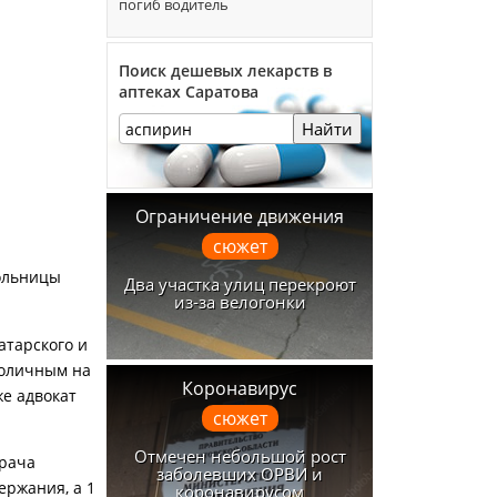
погиб водитель
Поиск дешевых лекарств в
аптеках Саратова
Найти
Ограничение движения
сюжет
ольницы
Два участка улиц перекроют
из-за велогонки
тарского и
поличным на
Коронавирус
же адвокат
сюжет
Отмечен небольшой рост
врача
заболевших ОРВИ и
держания, а 1
коронавирусом