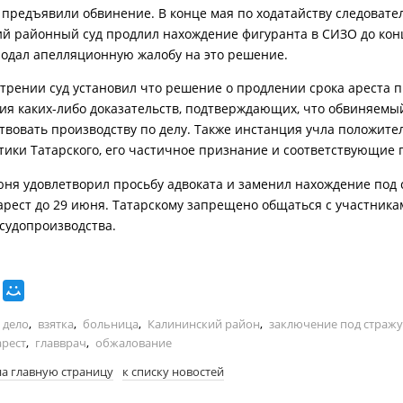
 предъявили обвинение. В конце мая по ходатайству следовате
й районный суд продлил нахождение фигуранта в СИЗО до кон
одал апелляционную жалобу на это решение.
трении суд установил что решение о продлении срока ареста 
ия каких-либо доказательств, подтверждающих, что обвиняемы
твовать производству по делу. Также инстанция учла положит
тики Татарского, его частичное признание и соответствующие 
юня удовлетворил просьбу адвоката и заменил нахождение под 
рест до 29 июня. Татарскому запрещено общаться с участника
 судопроизводства.
 дело
,
взятка
,
больница
,
Калининский район
,
заключение под стражу
рест
,
главврач
,
обжалование
на главную страницу
к списку новостей