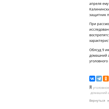
апреля ему
Калинински
защитник п
При рассмо
исследован
воспрепятс
характерис
Облсуд 9 и
домашний а
уголовного
уголовное
домашний а
Вернуться