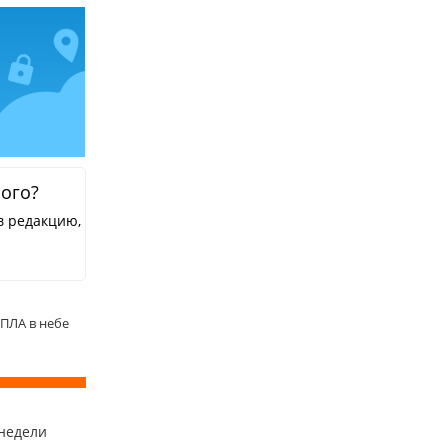
ного?
в редакцию,
ПЛА в небе
недели