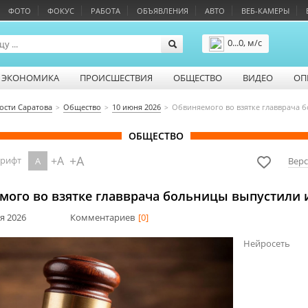
ФОТО
ФОКУС
РАБОТА
ОБЪЯВЛЕНИЯ
АВТО
ВЕБ-КАМЕРЫ
0...0, м/с
Подробнее
ЭКОНОМИКА
ПРОИСШЕСТВИЯ
ОБЩЕСТВО
ВИДЕО
ОП
ости Саратова
Общество
10 июня 2026
Обвиняемого во взятке главврача 
ОБЩЕСТВО
+A
+A
шрифт
A
Верс
мого во взятке главврача больницы выпустили 
ня 2026
Комментариев
[0]
Нейросеть