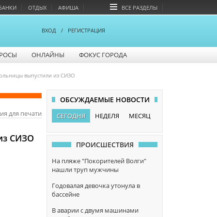
БАНКИ
ОТДЫХ
АФИША
ВСЕ РАЗДЕЛЫ
ВХОД
/
РЕГИСТРАЦИЯ
РОСЫ
ОНЛАЙНЫ
ФОКУС ГОРОДА
больницы выпустили из СИЗО
ОБСУЖДАЕМЫЕ НОВОСТИ
ия для печати
СЕГОДНЯ
НЕДЕЛЯ
МЕСЯЦ
из СИЗО
ПРОИСШЕСТВИЯ
На пляже "Покорителей Волги"
нашли труп мужчины
Годовалая девочка утонула в
бассейне
В аварии с двумя машинами