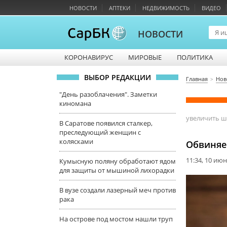
НОВОСТИ
АПТЕКИ
НЕДВИЖИМОСТЬ
ВИДЕО
НОВОСТИ
КОРОНАВИРУС
МИРОВЫЕ
ПОЛИТИКА
ВЫБОР РЕДАКЦИИ
Главная
Нов
"День разоблачения". Заметки
киномана
увеличить 
В Саратове появился сталкер,
преследующий женщин с
колясками
Обвиняе
11:34, 10 ию
Кумысную поляну обработают ядом
для защиты от мышиной лихорадки
В вузе создали лазерный меч против
рака
На острове под мостом нашли труп