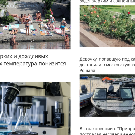
будет жарким и солнечны
рких и дождливых
Девочку, попавшую под ка
 температура понизится
доставили в московскую к
Рошаля
В столкновении с "Приоро
пострадал несовершенно