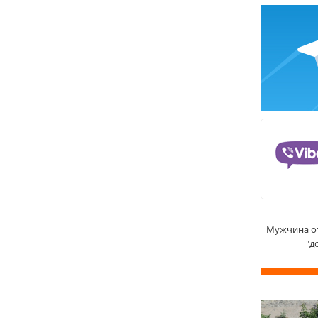
Мужчина от
"д