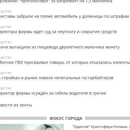
рожанин "проголосовал" за капремонт на 1,3 миллиона
ЩЕСТВО
иставы забрали на пляже автомобиль у должницы по штрафам
ЩЕСТВО
ректора фирмы ждёт суд за неуплату и сокрытие средств
ЩЕСТВО
ачи вытащили из пищевода двухлетнего мальчика монету
ЩЕСТВО
ботник ПВЗ присваивал товары, от которых отказались клиенты
ЩЕСТВО
 стройках и рынке ловили нелегальных гастарбайтеров
ЩЕСТВО
ректор фирмы осуждён за гибель водителя в гречке
овости из ленты
ФОКУС ГОРОДА
"Одиссея" Кристофера Нолана.