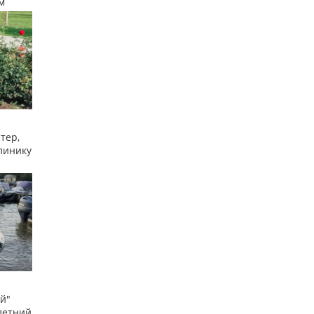
м
тер,
линику
й"
летний