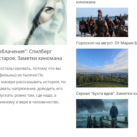
киномана
Гороскоп на август. От Марии 
облачения": Спилберг
 старое. Заметки киномана
ностальгировать, потому что вы
(фильмы) из тысячи! По
 манере рассказывать истории, по
авать напряжение, доводить его
Сериал "Бухта вдов". Заметки 
пускать ровно там, где надо, а
имизму и вере в человечество.