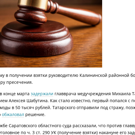
у в получении взятки руководителю Калининской районной б
ру пресечения.
в конце марта
задержали
главврача медучреждения Михаила Та
ием Алексея Шабутина. Как стало известно, первый попался с 
мзды в 50 тысяч рублей. Татарского отправили под стражу, поз
о
обжаловал
решение.
ужбе Саратовского областного суда рассказали, что против глав
головное по ч. 3 ст. 290 УК (получение взятки) накануне его за