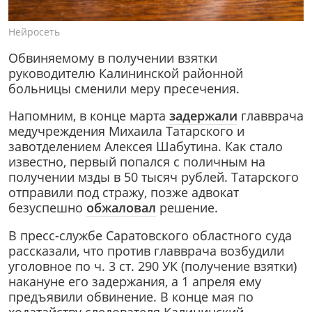
Нейросеть
Обвиняемому в получении взятки
руководителю Калининской районной
больницы сменили меру пресечения.
Напомним, в конце марта
задержали
главврача
медучреждения Михаила Татарского и
завотделением Алексея Шабутина. Как стало
известно, первый попался с поличным на
получении мзды в 50 тысяч рублей. Татарского
отправили под стражу, позже адвокат
безуспешно
обжаловал
решение.
В пресс-службе Саратовского областного суда
рассказали, что против главврача возбудили
уголовное по ч. 3 ст. 290 УК (получение взятки)
накануне его задержания, а 1 апреля ему
предъявили обвинение. В конце мая по
ходатайству следователя Калининский