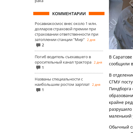
рака
КОММЕНТАРИИ
Росавиакосмос внес около 1 млн.
долларов страховой премии при
страховании ответственности при
затоплении станции "Мир"
2 дня
2
Погиб водитель съехавшего в
В Саратове
оросительный канал трактора
2 дня
сообщили в
1
В отделени
Названы специальности с
СГМУ посту
наибольшим ростом зарплат
2 дня
Пиндборга 
1
образовани
крайне ред
разрушило 
маленький 
Обычный сп