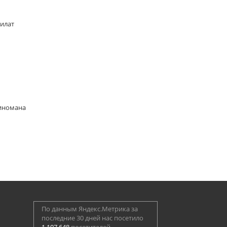
Билат
киномана
По данным Яндекс.Метрика за
последние 30 дней нас посетило
1 107 648
посетителей