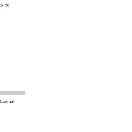
ся её
 Заметки