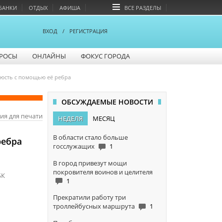
БАНКИ
ОТДЫХ
АФИША
ВСЕ РАЗДЕЛЫ
ВХОД
/
РЕГИСТРАЦИЯ
РОСЫ
ОНЛАЙНЫ
ФОКУС ГОРОДА
люсть с помощью её ребра
ОБСУЖДАЕМЫЕ НОВОСТИ
ия для печати
НЕДЕЛЯ
МЕСЯЦ
В области стало больше
ребра
госслужащих
1
В город привезут мощи
покровителя воинов и целителя
БК
1
Прекратили работу три
троллейбусных маршрута
1