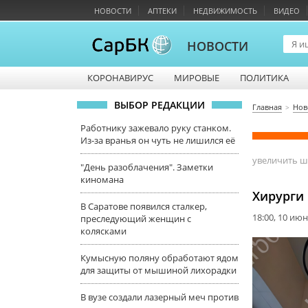
НОВОСТИ
АПТЕКИ
НЕДВИЖИМОСТЬ
ВИДЕО
НОВОСТИ
КОРОНАВИРУС
МИРОВЫЕ
ПОЛИТИКА
ВЫБОР РЕДАКЦИИ
Главная
Нов
Работнику зажевало руку станком.
Из-за вранья он чуть не лишился её
увеличить 
"День разоблачения". Заметки
киномана
Хирурги
В Саратове появился сталкер,
18:00, 10 ию
преследующий женщин с
колясками
Кумысную поляну обработают ядом
для защиты от мышиной лихорадки
В вузе создали лазерный меч против