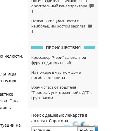
Погиб водитель съехавшего в
оросительный канал трактора
1
Названы специальности с
наибольшим ростом зарплат
1
ПРОИСШЕСТВИЯ
ю челюсти,
Кроссовер "Чери" залетел под
фуру, водитель погиб
На пожаре в частном доме
ольницы
погибла женщина
 опухоль
Врачи спасают водителя
"Приоры", уничтоженной в ДТП с
актике
грузовиком
угов. Оно
 лишь
Поиск дешевых лекарств в
аптеках Саратова
итуации не
Найти