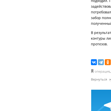
подходил. 
задействов
потребовал
забор полн
полученный
В результа
контуры ли
протезов.
операция
,
Вернуться