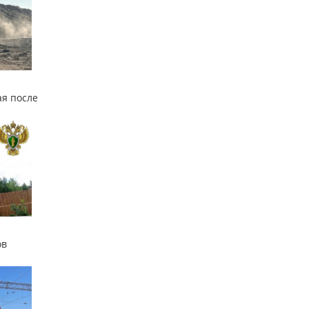
я после
ов