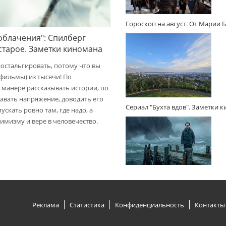
Гороскоп на август. От Марии 
облачения": Спилберг
 старое. Заметки киномана
ностальгировать, потому что вы
(фильмы) из тысячи! По
 манере рассказывать истории, по
авать напряжение, доводить его
Сериал "Бухта вдов". Заметки 
пускать ровно там, где надо, а
имизму и вере в человечество.
Реклама
Статистика
Конфиденциальность
Контакты