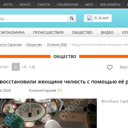
ФОТО
ФОКУС
РАБОТА
ОБЪЯВЛЕНИЯ
АВТО
ВЕБ-КАМЕРЫ
0...0, м/с
Подробнее
ЭКОНОМИКА
ПРОИСШЕСТВИЯ
ОБЩЕСТВО
ВИДЕО
ОП
ости Саратова
Общество
10 июня 2026
Хирурги восстановили женщине че
ОБЩЕСТВО
+A
+A
шрифт
A
Верс
 восстановили женщине челюсть с помощью её 
ня 2026
Комментариев
[1]
Фотобанк Сар