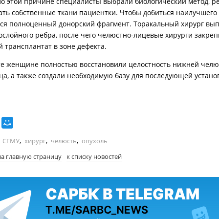
По этой причине специалисты выбрали биологический метод, р
ать собственные ткани пациентки. Чтобы добиться наилучшего 
ся полноценный донорский фрагмент. Торакальный хирург вы
ослойного ребра, после чего челюстно-лицевые хирурги закре
 трансплантат в зоне дефекта.
те женщине полностью восстановили целостность нижней челю
ца, а также создали необходимую базу для последующей устано
СГМУ
,
хирург
,
челюсть
,
опухоль
на главную страницу
к списку новостей