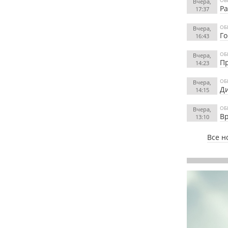
Вчера,
Ра
17:37
ОБ
Вчера,
Го
16:43
ОБ
Вчера,
Пр
14:23
ОБ
Вчера,
Ди
14:15
ОБ
Вчера,
Вр
13:10
Все н