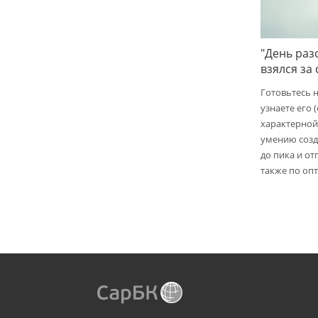
"День раз
взялся за
Готовьтесь 
узнаете его 
характерной
умению созд
до пика и от
также по опт