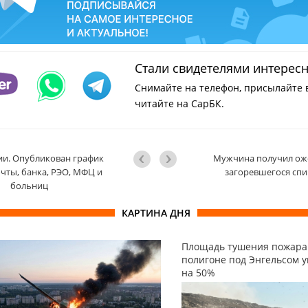
Стали свидетелями интерес
Снимайте на телефон, присылайте 
читайте на СарБК.
ии. Опубликован график
Мужчина получил ож
чты, банка, РЭО, МФЦ и
загоревшегося спи
больниц
КАРТИНА ДНЯ
Площадь тушения пожара
полигоне под Энгельсом 
на 50%