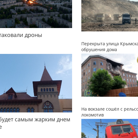
таковали дроны
Перекрыта улица Крымска
обрушения дома
На вокзале сошёл с рельс
локомотив
будет самым жарким днем
е