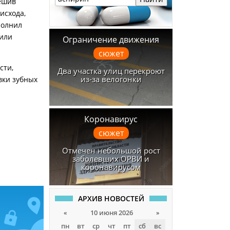
ешив
исхода,
полнил
пили
Ограничение движения
сюжет
сти,
Два участка улиц перекроют
из-за велогонки
вки зубных
Коронавирус
сюжет
Отмечен небольшой рост
заболевших ОРВИ и
коронавирусом
АРХИВ НОВОСТЕЙ
«
10 июня 2026
»
пн
вт
ср
чт
пт
сб
вс