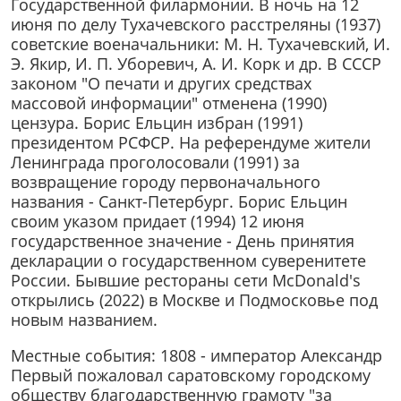
Государственной филармонии. В ночь на 12
июня по делу Тухачевского расстреляны (1937)
советские военачальники: М. Н. Тухачевский, И.
Э. Якир, И. П. Уборевич, А. И. Корк и др. В СССР
законом "О печати и других средствах
массовой информации" отменена (1990)
цензура. Борис Ельцин избран (1991)
президентом РСФСР. На референдуме жители
Ленинграда проголосовали (1991) за
возвращение городу первоначального
названия - Санкт-Петербург. Борис Ельцин
своим указом придает (1994) 12 июня
государственное значение - День принятия
декларации о государственном суверенитете
России.
Бывшие рестораны сети McDonald's
открылись (2022) в Москве и Подмосковье под
новым названием.
Местные события: 1808 - император Александр
Первый пожаловал саратовскому городскому
обществу благодарственную грамоту "за