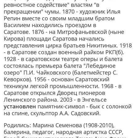
ревностное содействие" властям "в
прекращении" чумы. 1870 - художник Илья
Репин вместе со своим младшим братом
Василием находились проездом в
Саратове. 1876 - на Митрофаньевской (ныне
Кирова) площади Саратова начались
представления цирка братьев Никитиных. 1918
- в Саратове создан военный райком РКП(б).
1928 - в саратовском театре оперы и балета
состоялась премьера балета "Лебединое
озеро" П.И. Чайковского (балетмейстер С.
Кеворков). 1956 - основан Саратовский
техникум легкой промышленности. 1968 - в
Саратове открылся Дворец пионеров
Ленинского района. 2003 - в Энгельсе
установлен
памятник-символ - бык с солонкой
на спине, скульптор А.А. Садовский.
Родились: Марина Семенова (1908-2010),
балерина, педагог, народная артистка СССР,