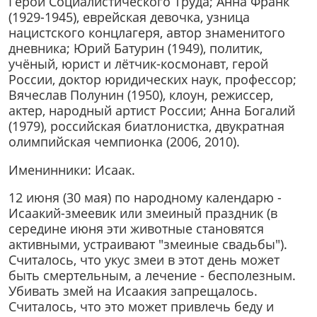
Герой Социалистического Труда; Анна Франк
(1929-1945), еврейская девочка, узница
нацистского концлагеря, автор знаменитого
дневника; Юрий Батурин (1949), политик,
учёный, юрист и лётчик-космонавт, герой
России, доктор юридических наук, профессор;
Вячеслав Полунин (1950), клоун, режиссер,
актер, народный артист России; Анна Богалий
(1979), российская биатлонистка, двукратная
олимпийская чемпионка (2006, 2010).
Именинники: Исаак.
12 июня (30 мая) по народному календарю -
Исаакий-змеевик или змеиный праздник (в
середине июня эти животные становятся
активными, устраивают "змеиные свадьбы").
Считалось, что укус змеи в этот день может
быть смертельным, а лечение - бесполезным.
Убивать змей на Исаакия запрещалось.
Считалось, что это может привлечь беду и