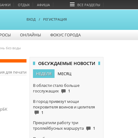
БАНКИ
ОТДЫХ
АФИША
ВСЕ РАЗДЕЛЫ
ВХОД
/
РЕГИСТРАЦИЯ
РОСЫ
ОНЛАЙНЫ
ФОКУС ГОРОДА
ень без воды
ОБСУЖДАЕМЫЕ НОВОСТИ
ия для печати
НЕДЕЛЯ
МЕСЯЦ
В области стало больше
госслужащих
1
В город привезут мощи
покровителя воинов и целителя
арБК
1
Прекратили работу три
троллейбусных маршрута
1