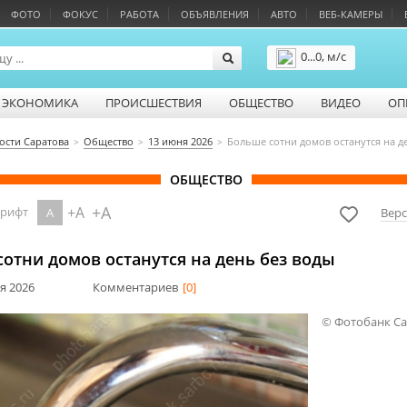
ФОТО
ФОКУС
РАБОТА
ОБЪЯВЛЕНИЯ
АВТО
ВЕБ-КАМЕРЫ
0...0, м/с
Подробнее
ЭКОНОМИКА
ПРОИСШЕСТВИЯ
ОБЩЕСТВО
ВИДЕО
ОП
ости Саратова
Общество
13 июня 2026
Больше сотни домов останутся на д
ОБЩЕСТВО
+A
+A
шрифт
A
Верс
отни домов останутся на день без воды
ня 2026
Комментариев
[0]
© Фотобанк С