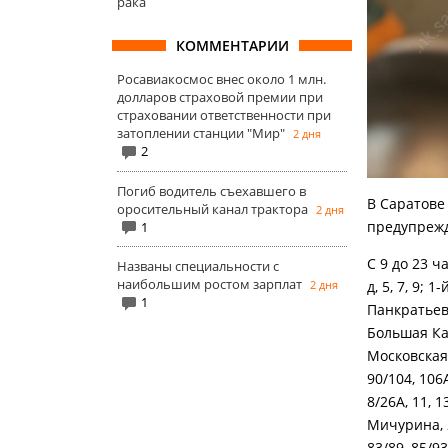
рака
КОММЕНТАРИИ
Росавиакосмос внес около 1 млн.
долларов страховой премии при
страховании ответственности при
затоплении станции "Мир"
2 дня
2
Погиб водитель съехавшего в
В Саратове
оросительный канал трактора
2 дня
предупрежд
1
С 9 до 23 
Названы специальности с
наибольшим ростом зарплат
2 дня
д, 5, 7, 9; 
1
Панкратьевск
Большая Каза
Московская, 
90/104, 106А
8/26А, 11, 13
Мичурина, 2/
83/89, 85/93,