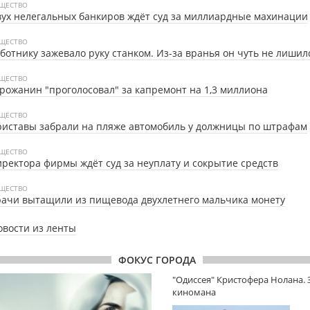
ЩЕСТВО
ух нелегальных банкиров ждёт суд за миллиардные махинации
ЩЕСТВО
ботнику зажевало руку станком. Из-за вранья он чуть не лишил
ЩЕСТВО
рожанин "проголосовал" за капремонт на 1,3 миллиона
ЩЕСТВО
иставы забрали на пляже автомобиль у должницы по штрафам
ЩЕСТВО
ректора фирмы ждёт суд за неуплату и сокрытие средств
ЩЕСТВО
ачи вытащили из пищевода двухлетнего мальчика монету
овости из ленты
ФОКУС ГОРОДА
"Одиссея" Кристофера Нолана.
киномана