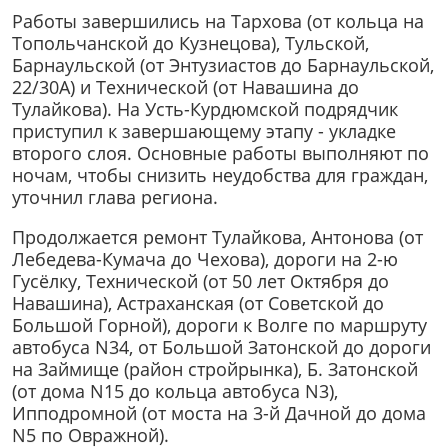
Работы завершились на Тархова (от кольца на
Топольчанской до Кузнецова), Тульской,
Барнаульской (от Энтузиастов до Барнаульской,
22/30А) и Технической (от Навашина до
Тулайкова). На Усть-Курдюмской подрядчик
приступил к завершающему этапу - укладке
второго слоя. Основные работы выполняют по
ночам, чтобы снизить неудобства для граждан,
уточнил глава региона.
Продолжается ремонт Тулайкова, Антонова (от
Лебедева-Кумача до Чехова), дороги на 2-ю
Гусёлку, Технической (от 50 лет Октября до
Навашина), Астраханская (от Советской до
Большой Горной), дороги к Волге по маршруту
автобуса N34, от Большой Затонской до дороги
на Займище (район стройрынка), Б. Затонской
(от дома N15 до кольца автобуса N3),
Ипподромной (от моста на 3-й Дачной до дома
N5 по Овражной).