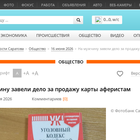
ФОТО
ФОКУС
РАБОТА
ОБЪЯВЛЕНИЯ
АВТО
ВЕБ-КАМЕРЫ
0...0, м/с
Подробнее
ЭКОНОМИКА
ПРОИСШЕСТВИЯ
ОБЩЕСТВО
ВИДЕО
ОП
ости Саратова
Общество
16 июня 2026
На мужчину завели дело за продажу
ОБЩЕСТВО
+A
+A
шрифт
A
Верс
ину завели дело за продажу карты аферистам
ня 2026
Комментариев
[0]
© Фотобанк С