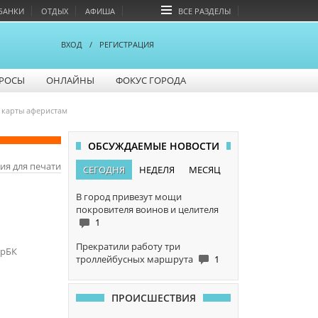
БАНКИ
ОТДЫХ
АФИША
ВСЕ РАЗДЕЛЫ
ВХОД
/
РЕГИСТРАЦИЯ
РОСЫ
ОНЛАЙНЫ
ФОКУС ГОРОДА
 карты аферистам
ОБСУЖДАЕМЫЕ НОВОСТИ
ия для печати
СЕГОДНЯ
НЕДЕЛЯ
МЕСЯЦ
В город привезут мощи
покровителя воинов и целителя
1
Прекратили работу три
арБК
троллейбусных маршрута
1
ПРОИСШЕСТВИЯ