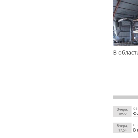
В област
ОБ
Вчера,
Фи
18:22
ОБ
Вчера,
В 
17:54