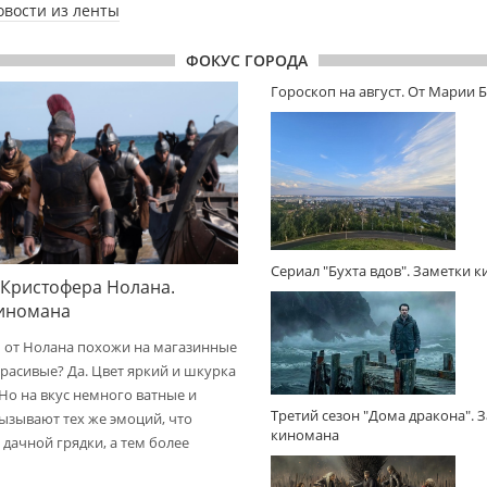
овости из ленты
ФОКУС ГОРОДА
Гороскоп на август. От Марии 
Сериал "Бухта вдов". Заметки 
 Кристофера Нолана.
киномана
 от Нолана похожи на магазинные
расивые? Да. Цвет яркий и шкурка
 Но на вкус немного ватные и
Третий сезон "Дома дракона". 
вызывают тех же эмоций, что
киномана
дачной грядки, а тем более