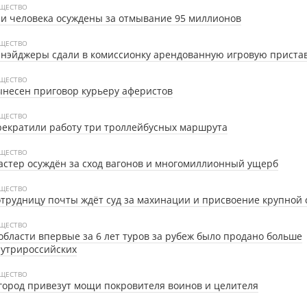
ЩЕСТВО
и человека осуждены за отмывание 95 миллионов
ЩЕСТВО
нэйджеры сдали в комиссионку арендованную игровую приста
ЩЕСТВО
несен приговор курьеру аферистов
ЩЕСТВО
екратили работу три троллейбусных маршрута
ЩЕСТВО
стер осуждён за сход вагонов и многомиллионный ущерб
ЩЕСТВО
трудницу почты ждёт суд за махинации и присвоение крупной
ЩЕСТВО
области впервые за 6 лет туров за рубеж было продано больше
утрироссийских
ЩЕСТВО
город привезут мощи покровителя воинов и целителя