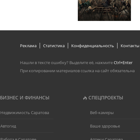
Реклама
Статистика
Конфиденциальность
Контакты
Нашли в тексте ошибку? Выделите её, нажмите
Ctrl+Enter
При копировании материалов ссылка на сайт обязательна
БИЗНЕС И ФИНАНСЫ
СПЕЦПРОЕКТЫ
Недвижимость Саратова
Веб-камеры
Автогид
Ваше здоровье
Работа в Саратове
Аптеки Саратова