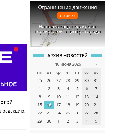
Ограничение движения
сюжет
На полмесяца перекроют
перекрёсток в центре города
АРХИВ НОВОСТЕЙ
«
16 июня 2026
»
пн
вт
ср
чт
пт
сб
вс
25
26
27
28
29
30
31
1
2
3
4
5
6
7
8
9
10
11
12
13
14
ного?
15
16
17
18
19
20
21
в редакцию,
22
23
24
25
26
27
28
29
30
1
2
3
4
5