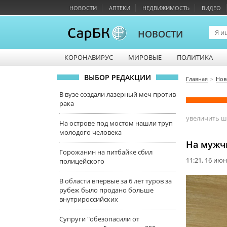
НОВОСТИ
АПТЕКИ
НЕДВИЖИМОСТЬ
ВИДЕО
НОВОСТИ
КОРОНАВИРУС
МИРОВЫЕ
ПОЛИТИКА
ВЫБОР РЕДАКЦИИ
Главная
Нов
В вузе создали лазерный меч против
рака
увеличить 
На острове под мостом нашли труп
молодого человека
На мужч
Горожанин на питбайке сбил
11:21, 16 ию
полицейского
В области впервые за 6 лет туров за
рубеж было продано больше
внутрироссийских
Супруги "обезопасили от