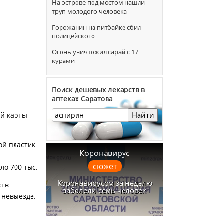
На острове под мостом нашли
труп молодого человека
Горожанин на питбайке сбил
полицейского
Огонь уничтожил сарай с 17
курами
Поиск дешевых лекарств в
аптеках Саратова
Найти
ой карты
ой пластик
Коронавирус
сюжет
ло 700 тыс.
Коронавирусом за неделю
ств
заболели семь человек
 невыезде.