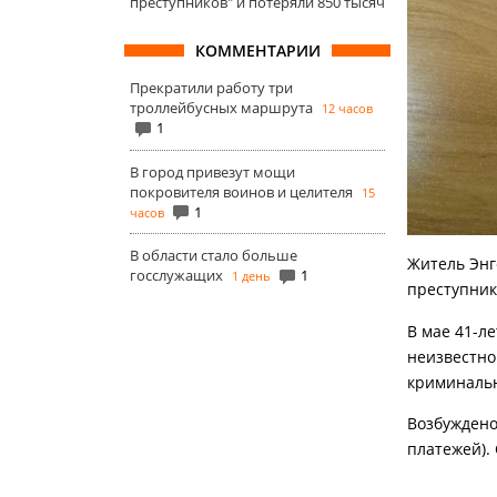
преступников" и потеряли 850 тысяч
КОММЕНТАРИИ
Прекратили работу три
троллейбусных маршрута
12 часов
1
В город привезут мощи
покровителя воинов и целителя
15
1
часов
В области стало больше
Житель Энг
госслужащих
1
1 день
преступник
В мае 41-л
неизвестно
криминальн
Возбуждено
платежей).