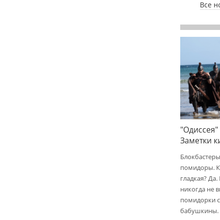
Все н
"Одиссея"
Заметки 
Блокбастеры
помидоры. К
гладкая? Да.
никогда не 
помидорки с 
бабушкины.