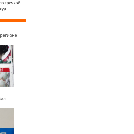
ло гречкой.
 суд
 регионе
бил