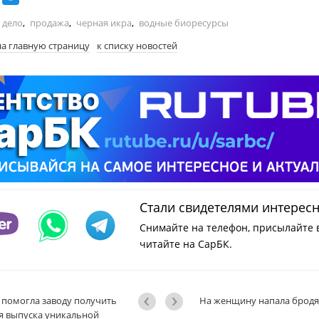
 дело
,
продажа
,
черная икра
,
водные биоресурсы
на главную страницу
к списку новостей
Стали свидетелями интерес
Снимайте на телефон, присылайте 
читайте на СарБК.
помогла заводу получить
На женщину напала бродя
ля выпуска уникальной