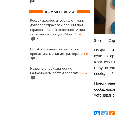
рака
КОММЕНТАРИИ
Росавиакосмос внес около 1 млн.
долларов страховой премии при
страховании ответственности при
затоплении станции "Мир"
2 дня
2
Жителя Сар
Погиб водитель съехавшего в
По данным 
оросительный канал трактора
2 дня
купил в го
1
Красную кн
нарушитель
Названы специальности с
наибольшим ростом зарплат
2 дня
свободный 
1
Преступлен
сообщников 
устанавлив