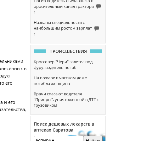
Погиб водитель съехавшего в
оросительный канал трактора
1
Названы специальности с
наибольшим ростом зарплат
1
ПРОИСШЕСТВИЯ
дельниками
Кроссовер "Чери" залетел под
фуру, водитель погиб
занесённых в
одукт
На пожаре в частном доме
то его
погибла женщина
Врачи спасают водителя
"Приоры", уничтоженной в ДТП с
а и его
грузовиком
азательства,
Поиск дешевых лекарств в
аптеках Саратова
Найти