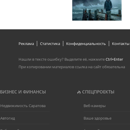
Реклама
Статистика
Конфиденциальность
Контакты
Нашли в тексте ошибку? Выделите её, нажмите
Ctrl+Enter
При копировании материалов ссылка на сайт обязательна
БИЗНЕС И ФИНАНСЫ
СПЕЦПРОЕКТЫ
Недвижимость Саратова
Веб-камеры
Автогид
Ваше здоровье