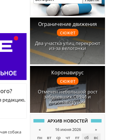
Ограничение движения
сюжет
Два участка улиц перекроют
из-за велогонки
Коронавирус
сюжет
ного?
Отмечен небольшой рост
заболевших ОРВИ и
в редакцию,
коронавирусом
АРХИВ НОВОСТЕЙ
«
16 июня 2026
»
чая собака
пн
вт
ср
чт
пт
сб
вс