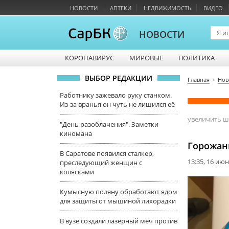
НОВОСТИ
АПТЕКИ
НЕДВИЖИМОСТЬ
ВИДЕО
НОВОСТИ
КОРОНАВИРУС
МИРОВЫЕ
ПОЛИТИКА
ВЫБОР РЕДАКЦИИ
Главная
Нов
Работнику зажевало руку станком.
Из-за вранья он чуть не лишился её
увеличить 
"День разоблачения". Заметки
киномана
Горожан
В Саратове появился сталкер,
13:35, 16 ию
преследующий женщин с
колясками
Кумысную поляну обработают ядом
для защиты от мышиной лихорадки
В вузе создали лазерный меч против