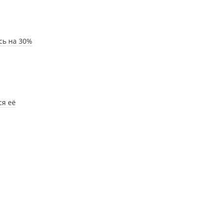
сь на 30%
ся её