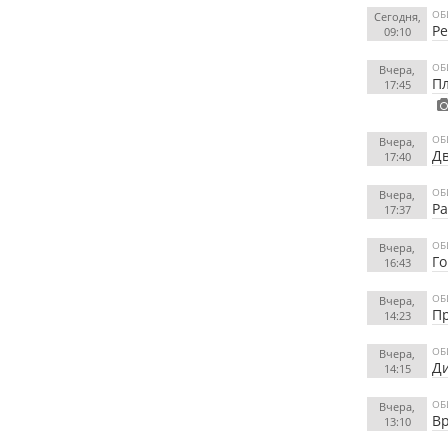
ОБ
Сегодня,
Ре
09:10
ОБ
Вчера,
Пл
17:45
ОБ
Вчера,
Дв
17:40
ОБ
Вчера,
Ра
17:37
ОБ
Вчера,
Го
16:43
ОБ
Вчера,
Пр
14:23
ОБ
Вчера,
Ди
14:15
ОБ
Вчера,
Вр
13:10