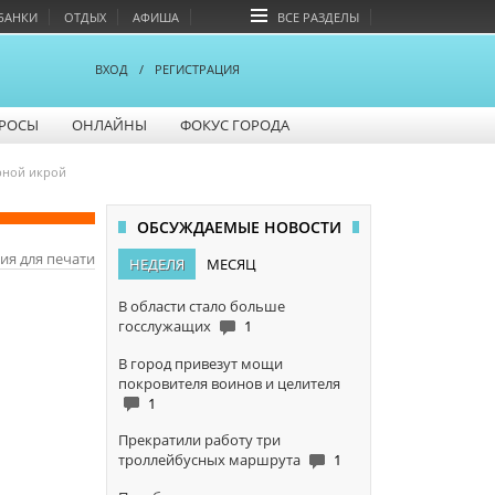
БАНКИ
ОТДЫХ
АФИША
ВСЕ РАЗДЕЛЫ
ВХОД
/
РЕГИСТРАЦИЯ
РОСЫ
ОНЛАЙНЫ
ФОКУС ГОРОДА
рной икрой
ОБСУЖДАЕМЫЕ НОВОСТИ
ия для печати
НЕДЕЛЯ
МЕСЯЦ
В области стало больше
госслужащих
1
В город привезут мощи
покровителя воинов и целителя
1
Прекратили работу три
троллейбусных маршрута
1