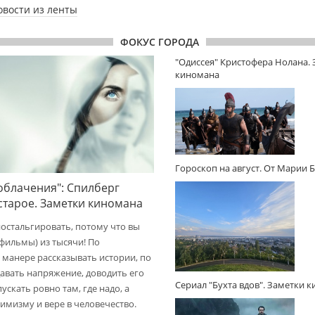
овости из ленты
ФОКУС ГОРОДА
"Одиссея" Кристофера Нолана.
киномана
Гороскоп на август. От Марии 
облачения": Спилберг
 старое. Заметки киномана
ностальгировать, потому что вы
(фильмы) из тысячи! По
 манере рассказывать истории, по
авать напряжение, доводить его
Сериал "Бухта вдов". Заметки 
пускать ровно там, где надо, а
имизму и вере в человечество.