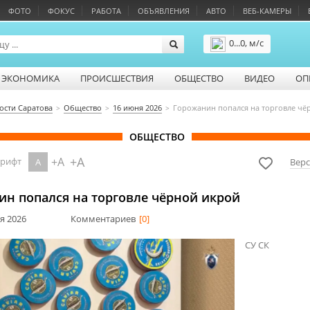
ФОТО
ФОКУС
РАБОТА
ОБЪЯВЛЕНИЯ
АВТО
ВЕБ-КАМЕРЫ
0...0, м/с
Подробнее
ЭКОНОМИКА
ПРОИСШЕСТВИЯ
ОБЩЕСТВО
ВИДЕО
ОП
ости Саратова
Общество
16 июня 2026
Горожанин попался на торговле чё
ОБЩЕСТВО
+A
+A
шрифт
A
Верс
ин попался на торговле чёрной икрой
ня 2026
Комментариев
[0]
СУ СК