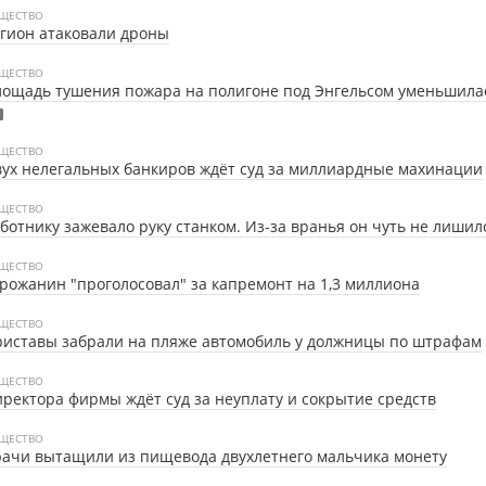
ЩЕСТВО
гион атаковали дроны
ЩЕСТВО
ощадь тушения пожара на полигоне под Энгельсом уменьшила
ЩЕСТВО
ух нелегальных банкиров ждёт суд за миллиардные махинации
ЩЕСТВО
ботнику зажевало руку станком. Из-за вранья он чуть не лишил
ЩЕСТВО
рожанин "проголосовал" за капремонт на 1,3 миллиона
ЩЕСТВО
иставы забрали на пляже автомобиль у должницы по штрафам
ЩЕСТВО
ректора фирмы ждёт суд за неуплату и сокрытие средств
ЩЕСТВО
ачи вытащили из пищевода двухлетнего мальчика монету