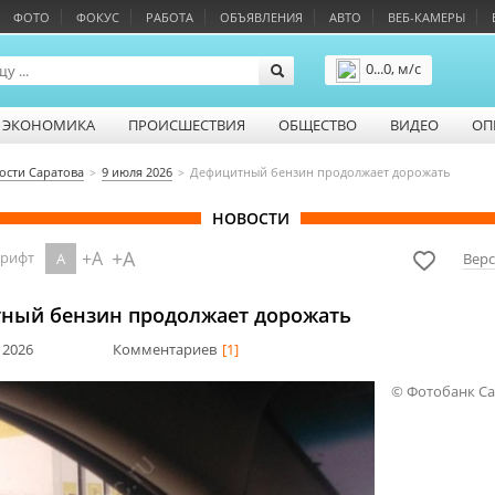
ФОТО
ФОКУС
РАБОТА
ОБЪЯВЛЕНИЯ
АВТО
ВЕБ-КАМЕРЫ
0...0, м/с
Подробнее
ЭКОНОМИКА
ПРОИСШЕСТВИЯ
ОБЩЕСТВО
ВИДЕО
ОП
ости Саратова
9 июля 2026
Дефицитный бензин продолжает дорожать
НОВОСТИ
+A
+A
шрифт
A
Верс
ный бензин продолжает дорожать
 2026
Комментариев
[1]
© Фотобанк С