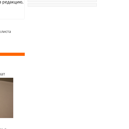
в редакцию,
клиста
лат