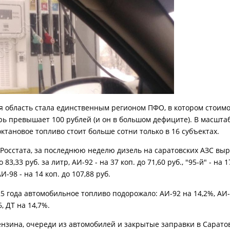
я область стала единственным регионом ПФО, в котором стоим
рь превышает 100 рублей (и он в большом дефиците). В масшта
ктановое топливо стоит больше сотни только в 16 субъектах.
Росстата, за последнюю неделю дизель на саратовских АЗС выр
 83,33 руб. за литр, АИ-92 - на 37 коп. до 71,60 руб., "95-й" - на 1
АИ-98 - на 14 коп. до 107,88 руб.
5 года автомобильное топливо подорожало: АИ-92 на 14,2%, АИ-9
6, ДТ на 14,7%.
ензина, очереди из автомобилей и закрытые заправки в Сарато