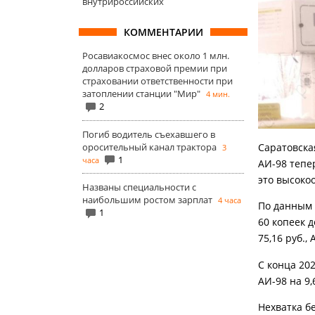
внутрироссийских
КОММЕНТАРИИ
Росавиакосмос внес около 1 млн.
долларов страховой премии при
страховании ответственности при
затоплении станции "Мир"
4 мин.
2
Погиб водитель съехавшего в
оросительный канал трактора
Саратовска
3
1
часа
АИ-98 тепе
это высокоо
Названы специальности с
наибольшим ростом зарплат
4 часа
По данным 
1
60 копеек до
75,16 руб., 
С конца 202
АИ-98 на 9,
Нехватка б