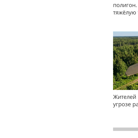
полигон.
тяжёлую 
Жителей 
угрозе р