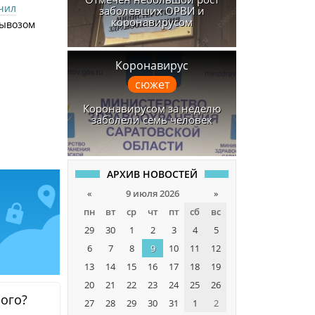
чил
заболевших ОРВИ и
коронавирусом
вывозом
Коронавирус
сюжет
Коронавирусом за неделю
заболели семь человек
АРХИВ НОВОСТЕЙ
«
9 июля 2026
»
пн
вт
ср
чт
пт
сб
вс
29
30
1
2
3
4
5
6
7
8
9
10
11
12
13
14
15
16
17
18
19
20
21
22
23
24
25
26
ного?
27
28
29
30
31
1
2