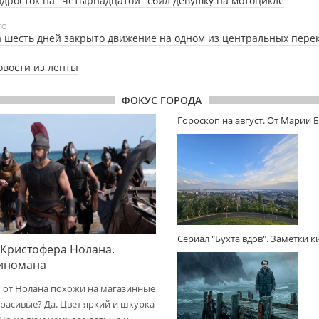
дросток на "четырнадцатой" сбил девушку на мотоцикле
ТО
 шесть дней закрыто движение на одном из центральных пере
овости из ленты
ФОКУС ГОРОДА
Гороскоп на август. От Марии 
Сериал "Бухта вдов". Заметки 
 Кристофера Нолана.
киномана
 от Нолана похожи на магазинные
расивые? Да. Цвет яркий и шкурка