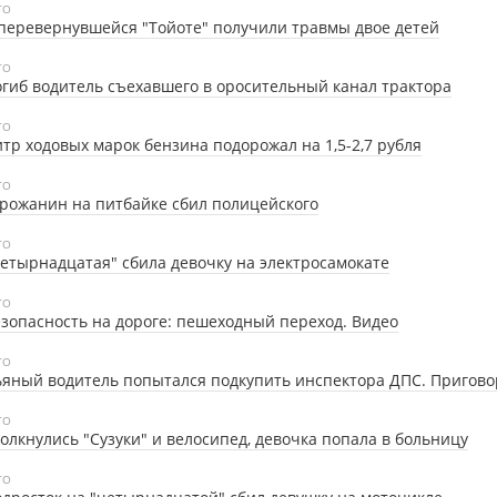
ТО
перевернувшейся "Тойоте" получили травмы двое детей
ТО
гиб водитель съехавшего в оросительный канал трактора
ТО
тр ходовых марок бензина подорожал на 1,5-2,7 рубля
ТО
рожанин на питбайке сбил полицейского
ТО
етырнадцатая" сбила девочку на электросамокате
ТО
зопасность на дороге: пешеходный переход. Видео
ТО
яный водитель попытался подкупить инспектора ДПС. Пригово
ТО
олкнулись "Сузуки" и велосипед, девочка попала в больницу
ТО