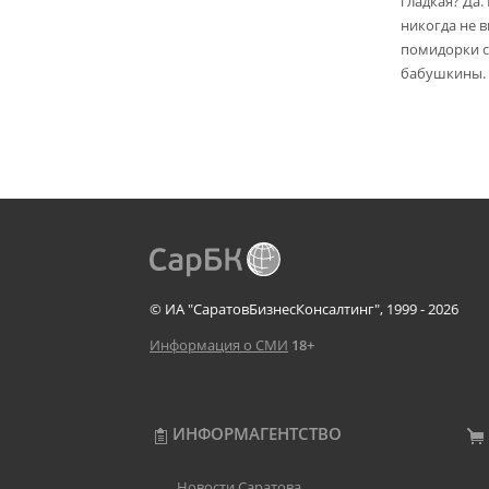
гладкая? Да.
никогда не 
помидорки с 
бабушкины.
© ИА "СаратовБизнесКонсалтинг", 1999 - 2026
Информация о СМИ
18+
ИНФОРМАГЕНТСТВО
Новости Саратова