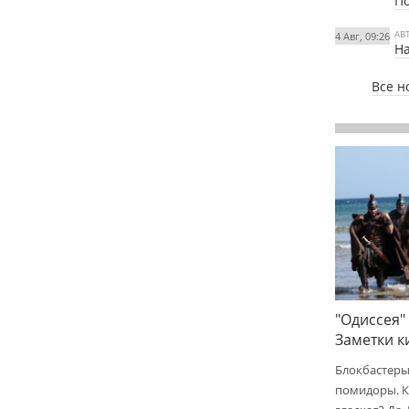
По
АВ
4 Авг, 09:26
На
Все н
"Одиссея"
Заметки 
Блокбастеры
помидоры. К