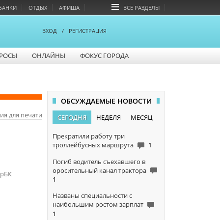
БАНКИ
ОТДЫХ
АФИША
ВСЕ РАЗДЕЛЫ
ВХОД
/
РЕГИСТРАЦИЯ
РОСЫ
ОНЛАЙНЫ
ФОКУС ГОРОДА
ОБСУЖДАЕМЫЕ НОВОСТИ
ия для печати
СЕГОДНЯ
НЕДЕЛЯ
МЕСЯЦ
Прекратили работу три
троллейбусных маршрута
1
Погиб водитель съехавшего в
оросительный канал трактора
арБК
1
Названы специальности с
наибольшим ростом зарплат
1