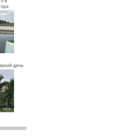
о в
тора
аркий день