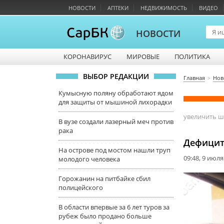
НОВОСТИ
АПТЕКИ
НЕДВИЖИМОСТЬ
ВИДЕО
НОВОСТИ
КОРОНАВИРУС
МИРОВЫЕ
ПОЛИТИКА
ВЫБОР РЕДАКЦИИ
Главная
Нов
Кумысную поляну обработают ядом
для защиты от мышиной лихорадки
увеличить 
В вузе создали лазерный меч против
рака
Дефицит
На острове под мостом нашли труп
09:48, 9 июля
молодого человека
Горожанин на питбайке сбил
полицейского
В области впервые за 6 лет туров за
рубеж было продано больше