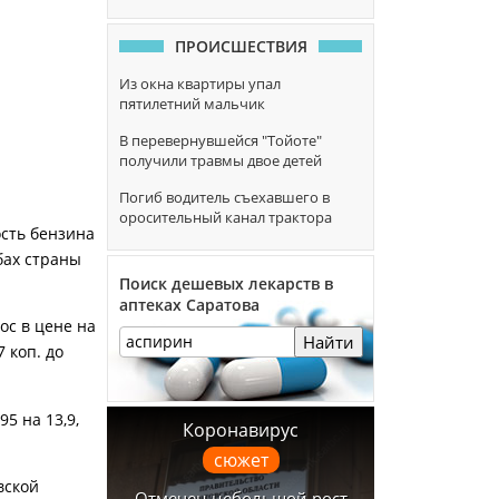
ПРОИСШЕСТВИЯ
Из окна квартиры упал
пятилетний мальчик
В перевернувшейся "Тойоте"
получили травмы двое детей
Погиб водитель съехавшего в
оросительный канал трактора
ость бензина
бах страны
Поиск дешевых лекарств в
аптеках Саратова
ос в цене на
Найти
7 коп. до
5 на 13,9,
Коронавирус
сюжет
вской
Отмечен небольшой рост