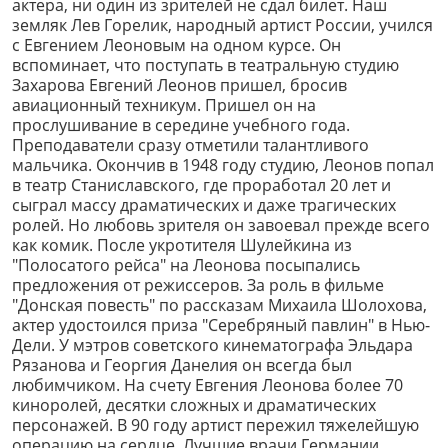
актера, ни один из зрителей не сдал билет. Наш
земляк Лев Горелик, народный артист России, учился
с Евгением Леоновым на одном курсе. Он
вспоминает, что поступать в театральную студию
Захарова Евгений Леонов пришел, бросив
авиационный техникум. Пришел он на
прослушивание в середине учебного года.
Преподаватели сразу отметили талантливого
мальчика. Окончив в 1948 году студию, Леонов попал
в театр Станиславского, где проработал 20 лет и
сыграл массу драматических и даже трагических
ролей. Но любовь зрителя он завоевал прежде всего
как комик. После укротителя Шулейкина из
"Полосатого рейса" на Леонова посыпались
предложения от режиссеров. За роль в фильме
"Донская повесть" по рассказам Михаила Шолохова,
актер удостоился приза "Серебряный павлин" в Нью-
Дели. У мэтров советского кинематографа Эльдара
Рязанова и Георгия Данелия он всегда был
любимчиком. На счету Евгения Леонова более 70
киноролей, десятки сложных и драматических
персонажей. В 90 году артист пережил тяжелейшую
операцию на сердце. Лучшие врачи Германии