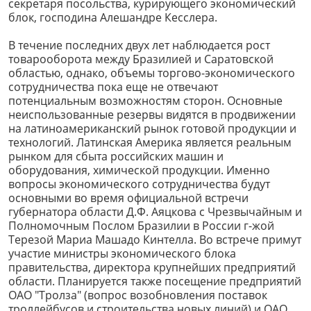
секретаря посольства, курирующего экономический
блок, господина Алешандре Кесслера.
В течение последних двух лет наблюдается рост
товарооборота между Бразилией и Саратовской
областью, однако, объемы торгово-экономического
сотрудничества пока еще не отвечают
потенциальным возможностям сторон. Основные
неиспользованные резервы видятся в продвижении
на латиноамериканский рынок готовой продукции и
технологий. Латинская Америка является реальным
рынком для сбыта российских машин и
оборудования, химической продукции. Именно
вопросы экономического сотрудничества будут
основными во время официальной встречи
губернатора области Д.Ф. Аяцкова с Чрезвычайным и
Полномочным Послом Бразилии в России г-жой
Терезой Мариа Машадо Кинтелла. Во встрече примут
участие министры экономического блока
правительства, директора крупнейших предприятий
области. Планируется также посещение предприятий
ОАО "Тролза" (вопрос возобновления поставок
троллейбусов и строительства новых линий) и ОАО