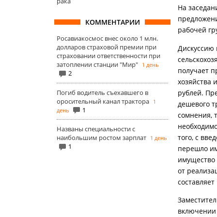
рака
На заседан
предложени
КОММЕНТАРИИ
рабочей гр
Росавиакосмос внес около 1 млн.
долларов страховой премии при
Дискуссию 
страховании ответственности при
сельскохоз
затоплении станции "Мир"
1 день
получает п
2
хозяйства 
Погиб водитель съехавшего в
рублей. Пр
оросительный канал трактора
1
дешевого т
1
день
сомнения, 
необходимо
Названы специальности с
того, с вв
наибольшим ростом зарплат
1 день
1
перешло им
имущество 
от реализа
составляет
Заместител
включении 