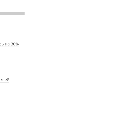
сь на 30%
ся её