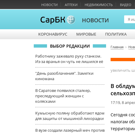
НОВОСТИ
АПТЕКИ
НЕДВИЖИМОСТЬ
ВИДЕО
НОВОСТИ
КОРОНАВИРУС
МИРОВЫЕ
ПОЛИТИКА
ВЫБОР РЕДАКЦИИ
Главная
Нов
Работнику зажевало руку станком.
Из-за вранья он чуть не лишился её
увеличить 
"День разоблачения". Заметки
киномана
В облду
В Саратове появился сталкер,
сельхоз
преследующий женщин с
колясками
17:19, 8 апре
Кумысную поляну обработают ядом
Сегодня со
для защиты от мышиной лихорадки
налогам об
территории
В вузе создали лазерный меч против