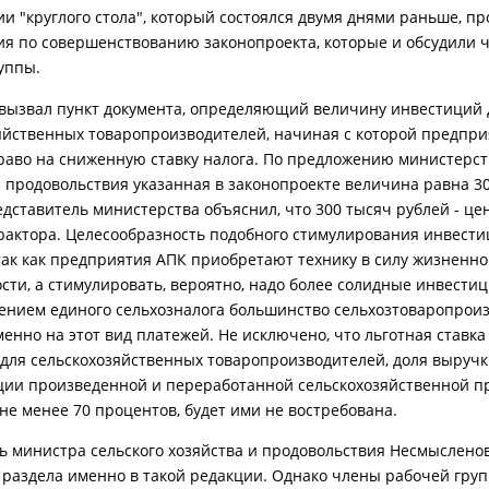
ии "круглого стола", который состоялся двумя днями раньше, п
я по совершенствованию законопроекта, которые и обсудили 
уппы.
вызвал пункт документа, определяющий величину инвестиций 
яйственных товаропроизводителей, начиная с которой предпри
раво на сниженную ставку налога. По предложению министерст
и продовольствия указанная в законопроекте величина равна 3
едставитель министерства объяснил, что 300 тысяч рублей - це
рактора. Целесообразность подобного стимулирования инвест
так как предприятия АПК приобретают технику в силу жизненн
сти, а стимулировать, вероятно, надо более солидные инвестиц
едением единого сельхозналога большинство сельхозтоваропрои
енно на этот вид платежей. Не исключено, что льготная ставка
для сельскохозяйственных товаропроизводителей, доля выручк
ции произведенной и переработанной сельскохозяйственной п
 не менее 70 процентов, будет ими не востребована.
ь министра сельского хозяйства и продовольствия Несмысленов
раздела именно в такой редакции. Однако члены рабочей гру