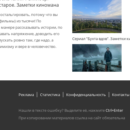
 старое. Заметки киномана
ностальгировать, потому что вы
(фильмы) из тысячи! По
 манере рассказывать истории, по
авать напряжение, доводить его
Сериал "Бухта вдов". Заметки 
пускать ровно там, где надо, а
имизму и вере в человечество.
Реклама
Статистика
Конфиденциальность
Контакты
Нашли в тексте ошибку? Выделите её, нажмите
Ctrl+Enter
При копировании материалов ссылка на сайт обязательна