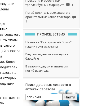
Прекратили работу три
розвучали
троллейбусных маршрута
1
члены
Погиб водитель съехавшего в
оросительный канал трактора
1
для
ятие
ПРОИСШЕСТВИЯ
ва сельского
00 тысячам
На пляже "Покорителей Волги"
на самого
нашли труп мужчины
иций вызвала
Годовалая девочка утонула в
ой
бассейне
ии. Более
В аварии с двумя машинами
зводителей
погиб водитель
 налога на
и которых
родукции
Поиск дешевых лекарств в
аптеках Саратова
Найти
 настоял на
ппы