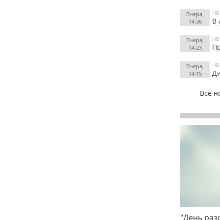
НО
Вчера,
В 
14:36
НО
Вчера,
Пр
14:23
НО
Вчера,
Ди
14:15
Все н
"День раз