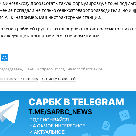
 минсельхозу проработать такую формулировку, чтобы под льг
жение попадали не только сельхозтоваропроизводители, но и д
я АПК, например, машинотракторные станции.
членов рабочей группы, законопроект готов к рассмотрению н
 последующим принятием его в первом чтении.
редседатель
,
Банк Экспресс-Волга
,
налогообложение
на главную страницу
к списку новостей