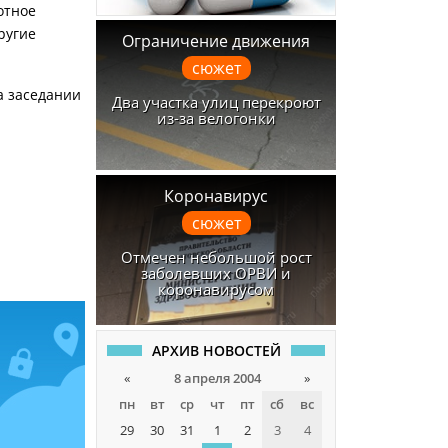
отное
ругие
Ограничение движения
сюжет
а заседании
Два участка улиц перекроют
из-за велогонки
Коронавирус
сюжет
Отмечен небольшой рост
заболевших ОРВИ и
коронавирусом
АРХИВ НОВОСТЕЙ
«
8 апреля 2004
»
пн
вт
ср
чт
пт
сб
вс
29
30
31
1
2
3
4