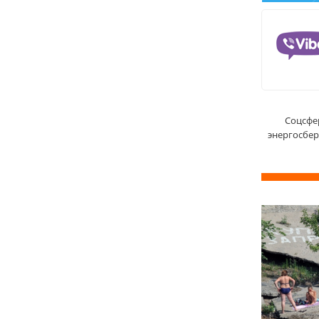
Соцсфе
энергосбе