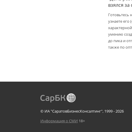
взялся за
Готовьтесь 
узнаете его 
характерной
умению созд
до пика и от
также по опт
© ИА "СаратовБизнесКонсалтинг", 1999 - 2026
Информация о СМИ
18+