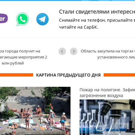
Стали свидетелями интерес
Снимайте на телефон, присылайте 
читайте на СарБК.
ра города получит на
Область закупила на торгах 
регающие мероприятия 2
установленного ли
млн рублей
КАРТИНА ПРЕДЫДУЩЕГО ДНЯ
Пожар на полигоне. Зафи
загрязнение воздуха