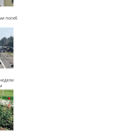
ми погиб
недели
м