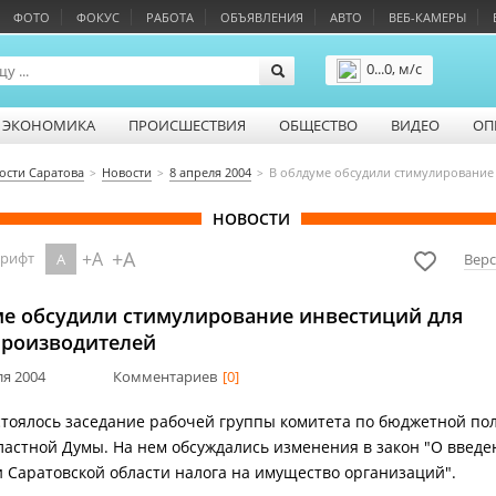
ФОТО
ФОКУС
РАБОТА
ОБЪЯВЛЕНИЯ
АВТО
ВЕБ-КАМЕРЫ
0...0, м/с
Подробнее
ЭКОНОМИКА
ПРОИСШЕСТВИЯ
ОБЩЕСТВО
ВИДЕО
ОП
ости Саратова
Новости
8 апреля 2004
В облдуме обсудили стимулирование
НОВОСТИ
+A
+A
шрифт
A
Верс
ме обсудили стимулирование инвестиций для
производителей
ля 2004
Комментариев
[0]
стоялось заседание рабочей группы комитета по бюджетной по
ластной Думы. На нем обсуждались изменения в закон "О введе
 Саратовской области налога на имущество организаций".