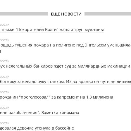
ЕЩЕ НОВОСТИ
ВОСТИ
 пляже "Покорителей Волги" нашли труп мужчины
ВОСТИ
ощадь тушения пожара на полигоне под Энгельсом уменьшила
ВОСТИ
ух нелегальных банкиров ждёт суд за миллиардные махинации
ВОСТИ
ботнику зажевало руку станком. Из-за вранья он чуть не лишил
ВОСТИ
рожанин "проголосовал" за капремонт на 1,3 миллиона
ВОСТИ
ень разоблачения". Заметки киномана
ВОСТИ
довалая девочка утонула в бассейне