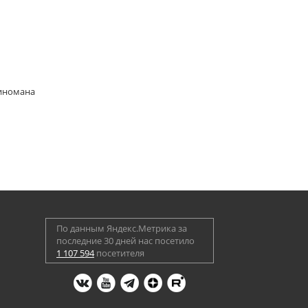
киномана
По данным Яндекс.Метрика за
последние 30 дней нас посетило
1 107 594
посетителя