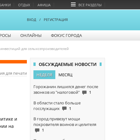
БАНКИ
ОТДЫХ
АФИША
ВСЕ РАЗДЕЛЫ
ВХОД
/
РЕГИСТРАЦИЯ
РОСЫ
ОНЛАЙНЫ
ФОКУС ГОРОДА
 инвестиций для сельхозпроизводителей
ОБСУЖДАЕМЫЕ НОВОСТИ
ия для печати
НЕДЕЛЯ
МЕСЯЦ
Горожанин лишился денег после
звонков из "налоговой"
1
В области стало больше
госслужащих
1
В город привезут мощи
литике и
покровителя воинов и целителя
нии на
1