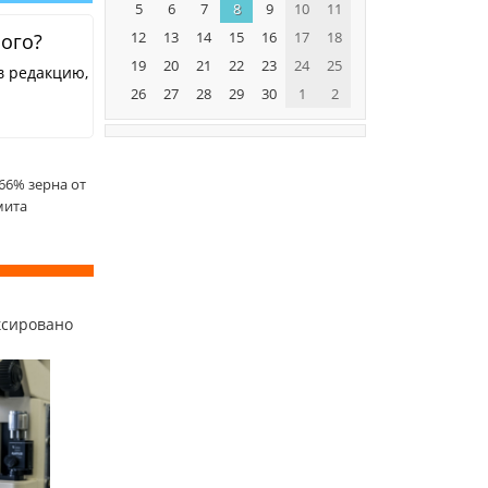
5
6
7
8
9
10
11
12
13
14
15
16
17
18
ного?
19
20
21
22
23
24
25
в редакцию,
26
27
28
29
30
1
2
66% зерна от
мита
ксировано