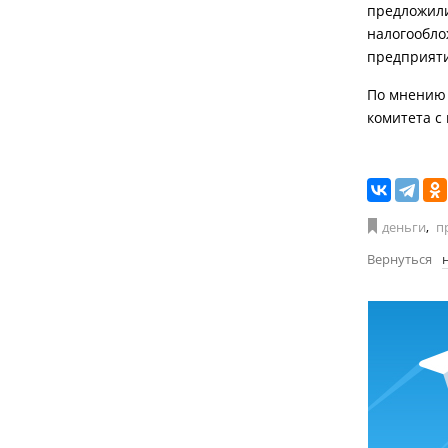
предложили
налогообло
предприяти
По мнению 
комитета с
деньги
,
п
Вернуться