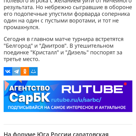
полевого игрока с желанием уйти от ничейного
результата. Но небрежно сыгравшие в обороне
его подопечные упустили форварда соперника
один на один с пустыми воротами, и тот не
промахнулся.
Сегодня в главном матче турнира встретятся
"Белгород" и "Дмитров". В утешительном
поединке "Кристалл" и "Дизель" поспорят за
третье место.
На форуме Юга России саратовская