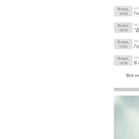
НО
Вчера,
Го
16:43
НО
Вчера,
"Д
16:16
НО
Вчера,
Го
15:02
НО
Вчера,
В 
14:36
Все н