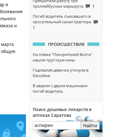
Прекратили работу три
ду и
троллейбусных маршрута
1
аболевания
Погиб водитель съехавшего в
ельного
оросительный канал трактора
авказа и
1
ПРОИСШЕСТВИЯ
 марта
а общую
На пляже "Покорителей Волги"
нашли труп мужчины
Годовалая девочка утонула в
бассейне
В аварии с двумя машинами
погиб водитель
Поиск дешевых лекарств в
аптеках Саратова
Найти