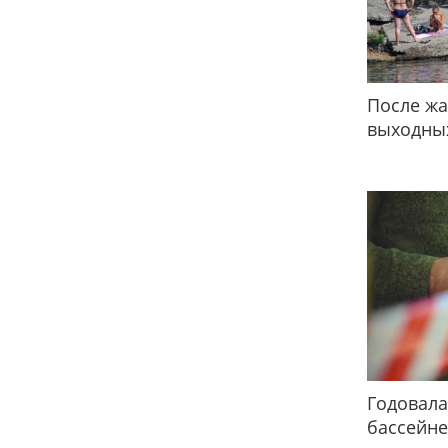
После жа
выходных
Годовала
бассейне