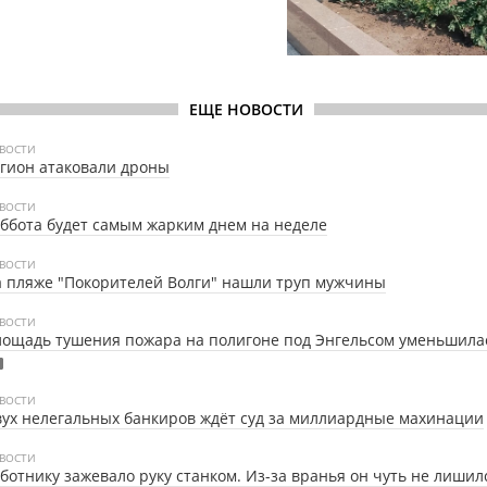
ЕЩЕ НОВОСТИ
ВОСТИ
гион атаковали дроны
ВОСТИ
ббота будет самым жарким днем на неделе
ВОСТИ
 пляже "Покорителей Волги" нашли труп мужчины
ВОСТИ
ощадь тушения пожара на полигоне под Энгельсом уменьшила
ВОСТИ
ух нелегальных банкиров ждёт суд за миллиардные махинации
ВОСТИ
ботнику зажевало руку станком. Из-за вранья он чуть не лишил