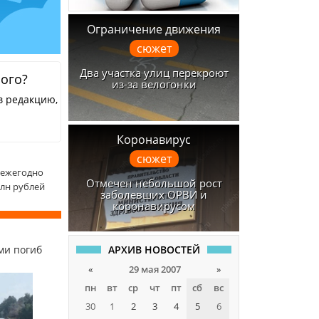
Ограничение движения
сюжет
Два участка улиц перекроют
ного?
из-за велогонки
в редакцию,
Коронавирус
сюжет
 ежегодно
Отмечен небольшой рост
млн рублей
заболевших ОРВИ и
коронавирусом
АРХИВ НОВОСТЕЙ
ми погиб
«
29 мая 2007
»
пн
вт
ср
чт
пт
сб
вс
30
1
2
3
4
5
6