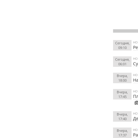
НО
Сегодня,
Ре
09:10
НО
Сегодня,
Су
06:01
НО
Вчера,
На
18:00
НО
Вчера,
Пл
17:45
НО
Вчера,
Дв
17:40
НО
Вчера,
Ра
17:37