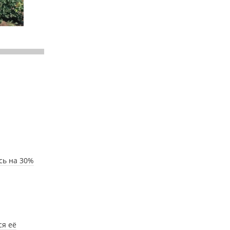
сь на 30%
ся её