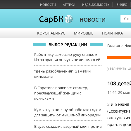
НОВОСТИ
АПТЕКИ
НЕДВИЖИМОСТЬ
ВИДЕО
НОВОСТИ
КОРОНАВИРУС
МИРОВЫЕ
ПОЛИТИКА
ВЫБОР РЕДАКЦИИ
Главная
Нов
Работнику зажевало руку станком.
Из-за вранья он чуть не лишился её
увеличить 
"День разоблачения". Заметки
киномана
108 дете
В Саратове появился сталкер,
14:44, 29 мая
преследующий женщин с
колясками
3 и 5 июня
Кумысную поляну обработают ядом
(Ессентуки
для защиты от мышиной лихорадки
опекунских
врач, в до
В вузе создали лазерный меч против