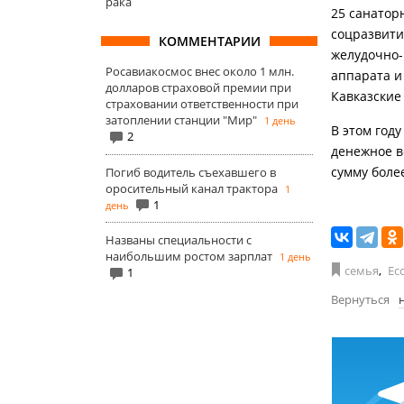
рака
25 санатор
соцразвити
КОММЕНТАРИИ
желудочно-
Росавиакосмос внес около 1 млн.
аппарата и
долларов страховой премии при
Кавказские
страховании ответственности при
затоплении станции "Мир"
1 день
В этом год
2
денежное в
сумму боле
Погиб водитель съехавшего в
оросительный канал трактора
1
1
день
Названы специальности с
наибольшим ростом зарплат
1 день
семья
,
Ес
1
Вернуться