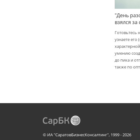
"День раз
взялся за
Готовьтесь 
узнаете его 
характерной
умению созд
до пика и от
также по опт
© ИА "СаратовБизнесКонсалтинг", 1999 - 2026