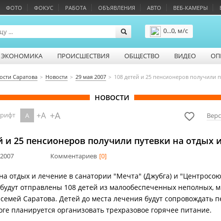
ФОТО
ФОКУС
РАБОТА
ОБЪЯВЛЕНИЯ
АВТО
ВЕБ-КАМЕРЫ
0...0, м/с
Подробнее
ЭКОНОМИКА
ПРОИСШЕСТВИЯ
ОБЩЕСТВО
ВИДЕО
ОП
ости Саратова
Новости
29 мая 2007
108 детей и 25 пенсионеров получили п
НОВОСТИ
+A
+A
шрифт
A
Верс
й и 25 пенсионеров получили путевки на отдых 
 2007
Комментариев
[0]
 на отдых и лечение в санатории "Мечта" (Джубга) и "Центросою
) будут отправлены 108 детей из малообеспеченных неполных, м
 семей Саратова. Детей до места лечения будут сопровождать п
роге планируется организовать трехразовое горячее питание.