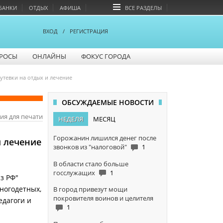
БАНКИ
ОТДЫХ
АФИША
ВСЕ РАЗДЕЛЫ
ВХОД
/
РЕГИСТРАЦИЯ
РОСЫ
ОНЛАЙНЫ
ФОКУС ГОРОДА
утевки на отдых и лечение
ОБСУЖДАЕМЫЕ НОВОСТИ
ия для печати
НЕДЕЛЯ
МЕСЯЦ
Горожанин лишился денег после
и лечение
звонков из "налоговой"
1
В области стало больше
госслужащих
1
з РФ"
ногодетных,
В город привезут мощи
покровителя воинов и целителя
едагоги и
1