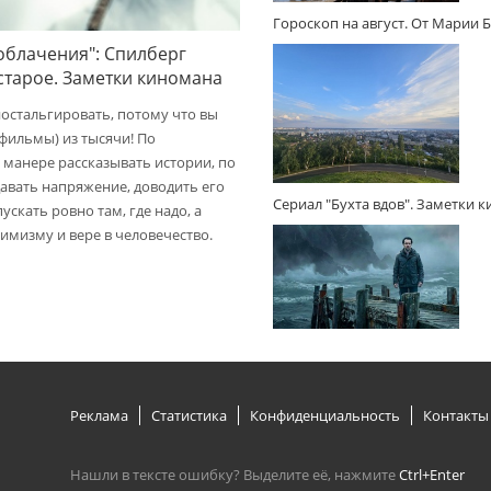
Гороскоп на август. От Марии 
облачения": Спилберг
 старое. Заметки киномана
ностальгировать, потому что вы
(фильмы) из тысячи! По
 манере рассказывать истории, по
авать напряжение, доводить его
Сериал "Бухта вдов". Заметки 
пускать ровно там, где надо, а
имизму и вере в человечество.
Реклама
Статистика
Конфиденциальность
Контакты
Нашли в тексте ошибку? Выделите её, нажмите
Ctrl+Enter