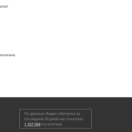
Билат
киномана
По данным Яндекс.Метрика за
последние 30 дней нас посетило
1 107 594
посетителя