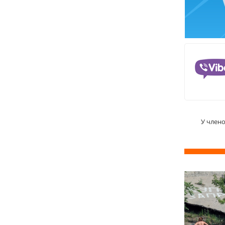
У члено