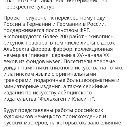
откроется выставка "Россия-Германия: на
перекрестке культур".
Проект приурочен к перекрестному году
России в Германии и Германии в России,
поддерживается посольством ФРГ.
Экспонируются более 200 работ – живопись,
рисунок, гравюра, в том числе листы с досок
Альбрехта Дюрера, фарфор, коллекционная
немецкая "пивная" керамика XV-начала XX
веков из фондов музея. Посетители впервые
увидят памятники книжного искусства на готике
и латинском языке с оригинальными
гравюрами, подарочные большеформатные и
миниатюрные издания, а также серийные
издания по искусству лейпцигского
издательства "Фельхаген и Класинг".
Будут представлены работы российских
художников немецкого происхождения и
русских мастеров, на которых оказало влияние