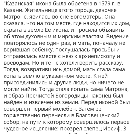
"Казанская" икона была обретена в 1579 г. в
Казани. Жительнице этого города, девочке
Матроне, явилась во сне Богоматерь. Она
сказала, что на том месте, где находится их дом,
скрыта в земле Ее икона, и просила объявить
об этом духовным и мирским властям. Видение
повторялось не один раз, и мать, поначалу не
верившая ребенку, послушалась просьбы и
отправилась вместе с нею к архиепископу и
воеводам. Но и те не хотели верить рассказу.
Тогда, возвратившись домой, мать стала сама
копать землю в указанном месте. К ней
присоединились и другие люди, но ничего не
могли найти. Тогда стала копать сама Матрона,
и образ Пречистой Богородицы наконец был
найден и извлечен из земли. Перед иконой был
совершен первый молебен. Затем ее
торжественно перенесли в Благовещенский
собор, на пути к которому совершилось первое
чудесное исцеление: прозрел слепец Иосиф, 3