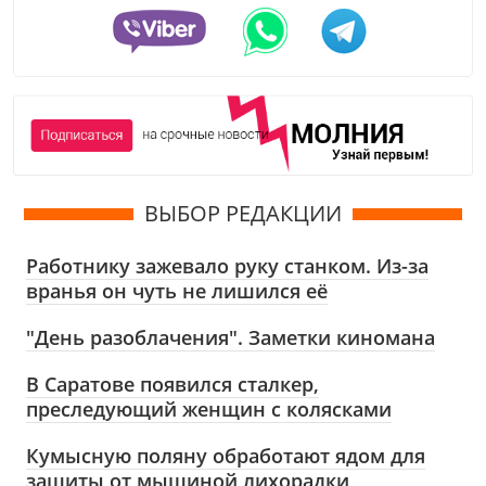
ВЫБОР РЕДАКЦИИ
Работнику зажевало руку станком. Из-за
вранья он чуть не лишился её
"День разоблачения". Заметки киномана
В Саратове появился сталкер,
преследующий женщин с колясками
Кумысную поляну обработают ядом для
защиты от мышиной лихорадки