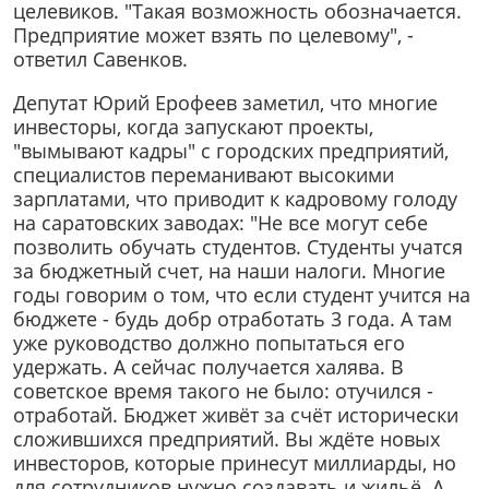
целевиков. "Такая возможность обозначается.
Предприятие может взять по целевому", -
ответил Савенков.
Депутат Юрий Ерофеев заметил, что многие
инвесторы, когда запускают проекты,
"вымывают кадры" с городских предприятий,
специалистов переманивают высокими
зарплатами, что приводит к кадровому голоду
на саратовских заводах: "Не все могут себе
позволить обучать студентов. Студенты учатся
за бюджетный счет, на наши налоги. Многие
годы говорим о том, что если студент учится на
бюджете - будь добр отработать 3 года. А там
уже руководство должно попытаться его
удержать. А сейчас получается халява. В
советское время такого не было: отучился -
отработай. Бюджет живёт за счёт исторически
сложившихся предприятий. Вы ждёте новых
инвесторов, которые принесут миллиарды, но
для сотрудников нужно создавать и жильё. А