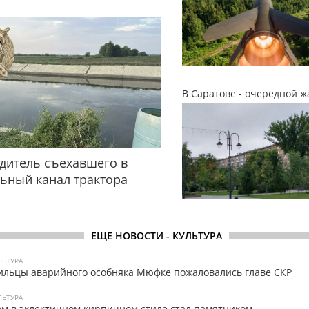
В Саратове - очередной ж
дитель съехавшего в
ьный канал трактора
ЕЩЕ НОВОСТИ - КУЛЬТУРА
ЛЬТУРА
льцы аварийного особняка Мюфке пожаловались главе СКР
ЛЬТУРА
м в эклектичном кирпичном стиле стал памятником