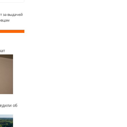
т за выдачей
овцам
лат
едили об