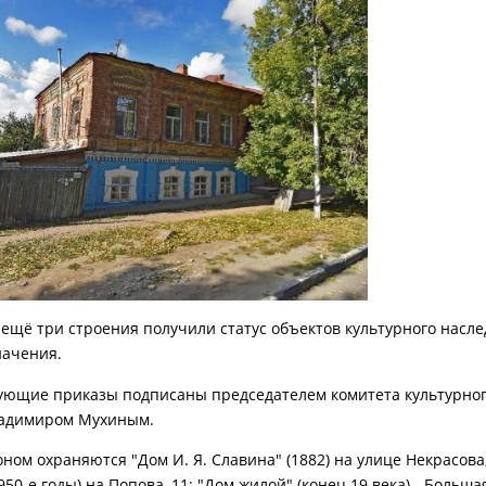
 ещё три строения получили статус объектов культурного насл
начения.
ующие приказы подписаны председателем комитета культурног
ладимиром Мухиным.
ном охраняются "Дом И. Я. Славина" (1882) на улице Некрасова,
950-е годы) на Попова, 11; "Дом жилой" (конец 19 века) - Большая