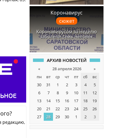
Коронавирус
сюжет
Коронавирусом за неделю
заболели семь человек
АРХИВ НОВОСТЕЙ
«
28 апреля 2026
»
пн
вт
ср
чт
пт
сб
вс
30
31
1
2
3
4
5
6
7
8
9
10
11
12
13
14
15
16
17
18
19
20
21
22
23
24
25
26
ного?
27
28
29
30
1
2
3
в редакцию,