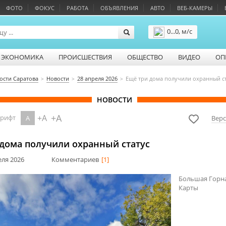
ФОТО
ФОКУС
РАБОТА
ОБЪЯВЛЕНИЯ
АВТО
ВЕБ-КАМЕРЫ
0...0, м/с
Подробнее
ЭКОНОМИКА
ПРОИСШЕСТВИЯ
ОБЩЕСТВО
ВИДЕО
ОП
ости Саратова
Новости
28 апреля 2026
Ещё три дома получили охранный ст
НОВОСТИ
+A
+A
шрифт
A
Верс
 дома получили охранный статус
еля 2026
Комментариев
[1]
Большая Горная
Карты