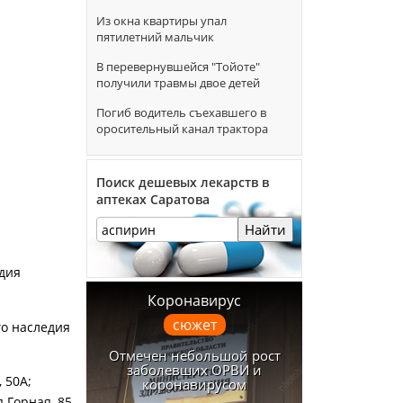
Из окна квартиры упал
пятилетний мальчик
В перевернувшейся "Тойоте"
получили травмы двое детей
Погиб водитель съехавшего в
оросительный канал трактора
Поиск дешевых лекарств в
аптеках Саратова
Найти
едия
Коронавирус
сюжет
о наследия
Отмечен небольшой рост
заболевших ОРВИ и
 50А;
коронавирусом
 Горная, 85.