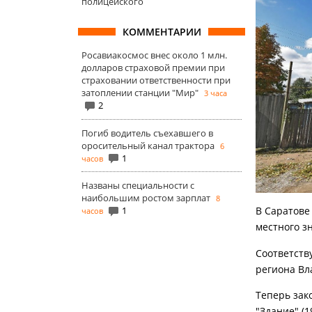
полицейского
КОММЕНТАРИИ
Росавиакосмос внес около 1 млн.
долларов страховой премии при
страховании ответственности при
затоплении станции "Мир"
3 часа
2
Погиб водитель съехавшего в
оросительный канал трактора
6
1
часов
Названы специальности с
наибольшим ростом зарплат
8
1
В Саратове
часов
местного з
Соответств
региона В
Теперь зако
"Здание" (1