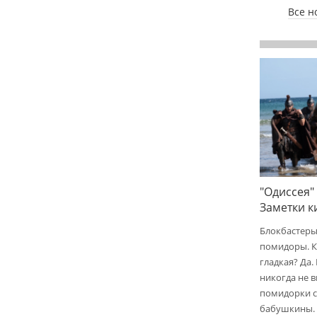
Все н
"Одиссея"
Заметки 
Блокбастеры
помидоры. К
гладкая? Да.
никогда не 
помидорки с 
бабушкины.