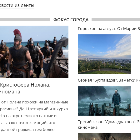
овости из ленты
ФОКУС ГОРОДА
Гороскоп на август. От Марии 
Сериал "Бухта вдов". Заметки 
 Кристофера Нолана.
киномана
 от Нолана похожи на магазинные
расивые? Да. Цвет яркий и шкурка
 Но на вкус немного ватные и
Третий сезон "Дома дракона". 
вызывают тех же эмоций, что
киномана
дачной грядки, а тем более