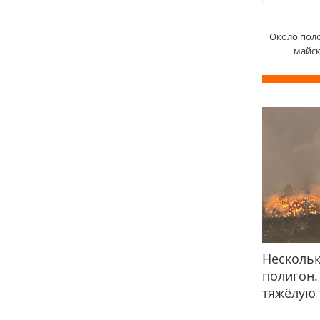
Около пол
майск
Нескольк
полигон.
тяжёлую 