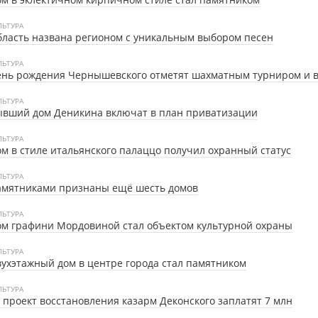
ЛЬТУРА
ласть названа регионом с уникальным выбором песен
ЛЬТУРА
ень рождения Чернышевского отметят шахматным турниром и 
ЛЬТУРА
ывший дом Деникина включат в план приватизации
ЛЬТУРА
м в стиле итальянского палаццо получил охранный статус
ЛЬТУРА
амятниками признаны ещё шесть домов
ЛЬТУРА
м графини Мордовиной стал объектом культурной охраны
ЛЬТУРА
ухэтажный дом в центре города стал памятником
ЛЬТУРА
 проект восстановления казарм Деконского заплатят 7 млн