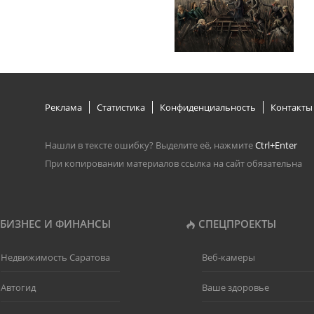
Реклама
Статистика
Конфиденциальность
Контакты
Нашли в тексте ошибку? Выделите её, нажмите
Ctrl+Enter
При копировании материалов ссылка на сайт обязательна
БИЗНЕС И ФИНАНСЫ
СПЕЦПРОЕКТЫ
Недвижимость Саратова
Веб-камеры
Автогид
Ваше здоровье