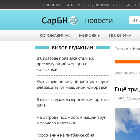
НОВОСТИ
АПТЕКИ
НЕДВИЖИМОСТЬ
ВИДЕО
НОВОСТИ
КОРОНАВИРУС
МИРОВЫЕ
ПОЛИТИКА
ВЫБОР РЕДАКЦИИ
Главная
Нов
В Саратове появился сталкер,
преследующий женщин с
колясками
увеличить 
Кумысную поляну обработают ядом
для защиты от мышиной лихорадки
Ещё три
11:53, 28 апр
В вузе создали лазерный меч против
рака
На острове под мостом нашли труп
молодого человека
Горожанин на питбайке сбил