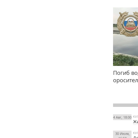
Погиб во
оросител
КУ
4 Авг, 18:00
Жи
КУ
30 Июля,
До