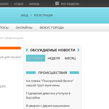
БАНКИ
ОТДЫХ
АФИША
ВСЕ РАЗДЕЛЫ
ВХОД
/
РЕГИСТРАЦИЯ
РОСЫ
ОНЛАЙНЫ
ФОКУС ГОРОДА
нге губернаторов
ОБСУЖДАЕМЫЕ НОВОСТИ
ия для печати
СЕГОДНЯ
НЕДЕЛЯ
МЕСЯЦ
ПРОИСШЕСТВИЯ
На пляже "Покорителей Волги"
нашли труп мужчины
арБК
Годовалая девочка утонула в
бассейне
В аварии с двумя машинами