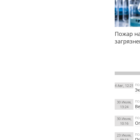
Пожар на
загрязне
ПО
4 Авг, 12:21
Эк
ПО
30 Июля,
Ве
13:24
ПО
30 Июля,
Оп
10:16
ПО
23 Июля,
Пр
09:13