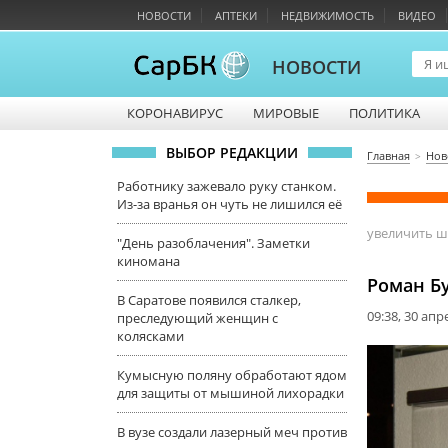
НОВОСТИ
АПТЕКИ
НЕДВИЖИМОСТЬ
ВИДЕО
НОВОСТИ
КОРОНАВИРУС
МИРОВЫЕ
ПОЛИТИКА
ВЫБОР РЕДАКЦИИ
Главная
Нов
Работнику зажевало руку станком.
Из-за вранья он чуть не лишился её
увеличить 
"День разоблачения". Заметки
киномана
Роман Бу
В Саратове появился сталкер,
09:38, 30 апр
преследующий женщин с
колясками
Кумысную поляну обработают ядом
для защиты от мышиной лихорадки
В вузе создали лазерный меч против