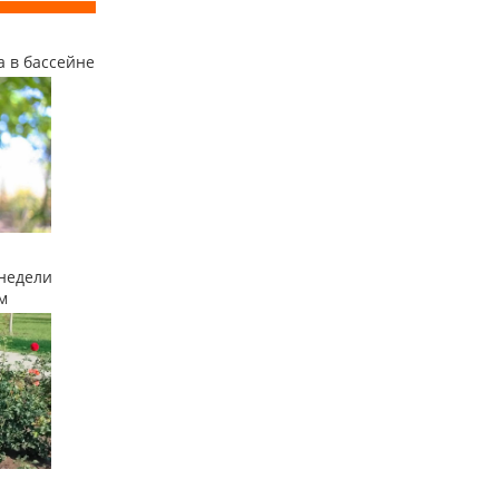
а в бассейне
недели
м