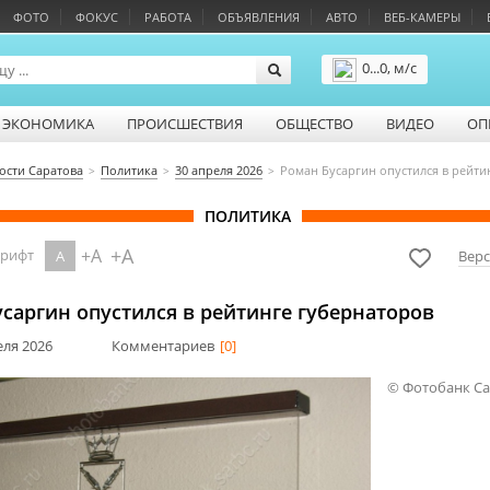
ФОТО
ФОКУС
РАБОТА
ОБЪЯВЛЕНИЯ
АВТО
ВЕБ-КАМЕРЫ
0...0, м/с
Подробнее
ЭКОНОМИКА
ПРОИСШЕСТВИЯ
ОБЩЕСТВО
ВИДЕО
ОП
ости Саратова
Политика
30 апреля 2026
Роман Бусаргин опустился в рейти
ПОЛИТИКА
+A
+A
шрифт
A
Верс
саргин опустился в рейтинге губернаторов
еля 2026
Комментариев
[0]
© Фотобанк С