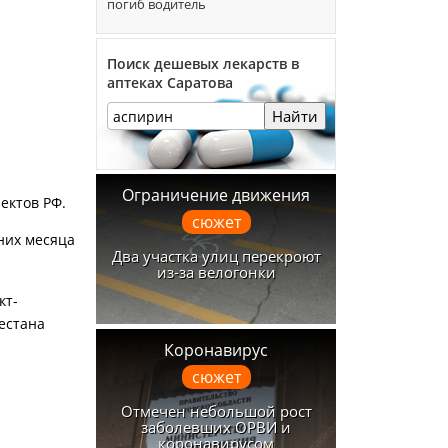
погиб водитель
Поиск дешевых лекарств в
аптеках Саратова
Найти
Ограничение движения
ектов РФ.
сюжет
них месяца
Два участка улиц перекроют
из-за велогонки
кт-
гестана
Коронавирус
сюжет
Отмечен небольшой рост
заболевших ОРВИ и
коронавирусом