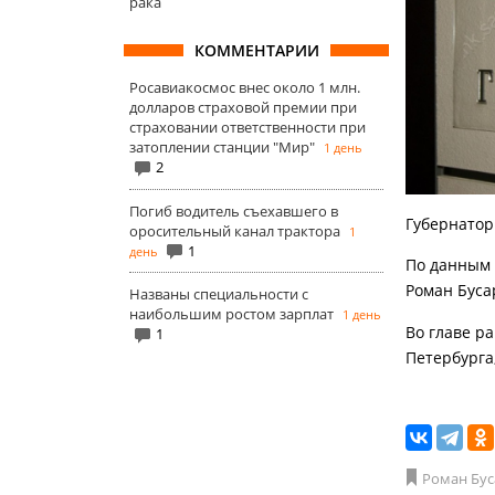
рака
КОММЕНТАРИИ
Росавиакосмос внес около 1 млн.
долларов страховой премии при
страховании ответственности при
затоплении станции "Мир"
1 день
2
Погиб водитель съехавшего в
Губернатор
оросительный канал трактора
1
1
день
По данным 
Роман Бусар
Названы специальности с
наибольшим ростом зарплат
1 день
Во главе р
1
Петербурга;
Роман Бус