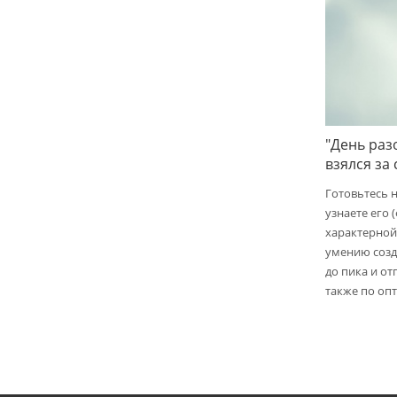
"День раз
взялся за
Готовьтесь 
узнаете его 
характерной
умению созд
до пика и от
также по опт