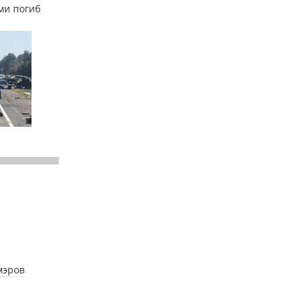
ми погиб
мэров