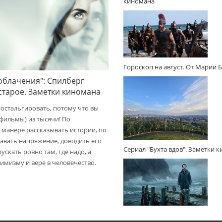
киномана
Гороскоп на август. От Марии 
облачения": Спилберг
 старое. Заметки киномана
ностальгировать, потому что вы
(фильмы) из тысячи! По
 манере рассказывать истории, по
авать напряжение, доводить его
Сериал "Бухта вдов". Заметки 
пускать ровно там, где надо, а
имизму и вере в человечество.