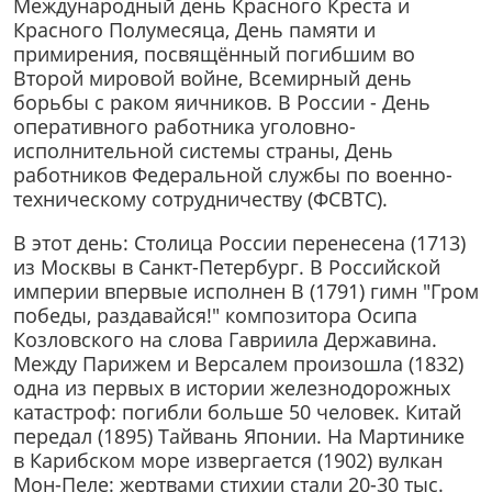
Международный день Красного Креста и
Красного Полумесяца, День памяти и
примирения, посвящённый погибшим во
Второй мировой войне, Всемирный день
борьбы с раком яичников. В России - День
оперативного работника уголовно-
исполнительной системы страны, День
работников Федеральной службы по военно-
техническому сотрудничеству (ФСВТС).
В этот день: Столица России перенесена (1713)
из Москвы в Санкт-Петербург. В Российской
империи впервые исполнен В (1791) гимн "Гром
победы, раздавайся!" композитора Осипа
Козловского на слова Гавриила Державина.
Между Парижем и Версалем произошла (1832)
одна из первых в истории железнодорожных
катастроф: погибли больше 50 человек. Китай
передал (1895) Тайвань Японии. На Мартинике
в Карибском море извергается (1902) вулкан
Мон-Пеле: жертвами стихии стали 20-30 тыс.