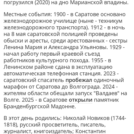
погрузился (2020) на дно Марианской впадины.
Местные события: 1900 - в Саратове основано
железнодорожное училище (ныне - техникум
железнодорожного транспорта). 1912 - в ночь
на 8 мая саратовской полицией проведены
обыски и аресты, среди арестованных - сестры
Ленина Мария и Александра Ульяновы. 1929 -
начал работу первый краевой съезд
работников культурного похода. 1955 - в
Ленинском районе сдана в эксплуатацию
автоматическая телефонная станция. 2023 -
саратовский спасатель
пробежал
одиночный
марафон от Саратова до Волгограда. 2024 -
жителям области обещали запуск "Валдаев" на
Волге. 2025 - в
Саратове
открыли
памятник
Бранденбургской Мадонне.
В этот день родились: Николай Новиков (1744-
1818), русский просветитель, писатель,
журналист, книгоиздатель; Константин