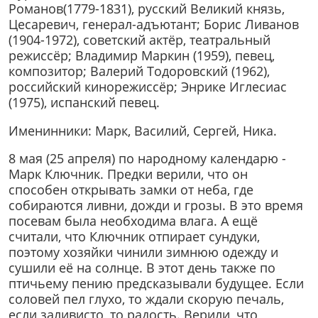
Романов(1779-1831), русский Великий князь,
Цесаревич, генерал-адъютант; Борис Ливанов
(1904-1972), советский актёр, театральный
режиссёр; Владимир Маркин (1959), певец,
композитор; Валерий Тодоровский (1962),
российский кинорежиссёр; Энрике Иглесиас
(1975), испанский певец.
Именинники: Марк, Василий, Сергей, Ника.
8 мая (25 апреля) по народному календарю -
Марк Ключник. Предки верили, что он
способен открывать замки от неба, где
собираются ливни, дожди и грозы. В это время
посевам была необходима влага. А ещё
считали, что Ключник отпирает сундуки,
поэтому хозяйки чинили зимнюю одежду и
сушили её на солнце. В этот день также по
птичьему пению предсказывали будущее. Если
соловей пел глухо, то ждали скорую печаль,
если заливисто, то радость. Верили, что