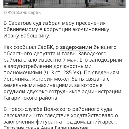
© Фотобанк СарБК
В Саратове суд избрал меру пресечения
обвиняемому в коррупции экс-чиновнику
Ивану Бабошкину.
Как сообщал СарБК, о
задержании
бывшего
областного депутата и главы Заводского
района стало известно 7 мая. Его заподозрили
в злоупотреблении должностными
полномочиями (ч. 3 ст. 285 УК). По сведениям
источника, история может быть связана с
земельными махинациями, за которые
осудили
двух экс-сотрудников администрации
Гагаринского района.
В пресс-службе Волжского районного суда
рассказали, что следствие ходатайствовало о
заключении фигуранта под домашний арест.
Сегодня судья Анна Галишникова