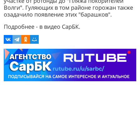
участке от ротонды до "Пляжа покорителей
Волги". Гуляющих в том районе горожан также
озадачило появление этих "барашков".
Подробнее - в видео СарБК.