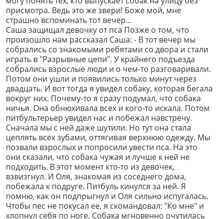
могу понять тех, кто выпускает собак на улицу без
присмотра. Ведь это же звери! Боже мой, мне
страшно вспоминать тот вечер...
Саша защищал девочку от пса Позже о том, что
произошло нам рассказал Саша: - В тот вечер мы
собрались со знакомыми ребятами со двора и стали
играть в "Разрывные цепи". У крайнего подъезда
собрались взрослые люди и о чем-то разговаривали.
Потом они ушли и появились только минут через
двадцать. И вот тогда я увидел собаку, которая бегала
вокруг них. Почему-то я сразу подумал, что собака
ничья. Она обнюхивала всех и кого-то искала. Потом
питбультерьер увидел нас и побежал навстречу.
Сначала мы с ней даже шутили. Но тут она стала
цеплять всех зубами, оттягивая верхнюю одежду. Мы
позвали взрослых и попросили увести пса. На это
они сказали, что собака чужая и лучше к ней не
подходить. В этот момент кто-то из девочек,
взвизгнул. И Оля, знакомая из соседнего дома,
побежала к подруге. Питбуль кинулся за ней. Я
помню, как он подпрыгнул и Оля сильно испугалась.
Чтобы пес не покусал ее, я скомандовал: "Ко мне" и
хлопнул себя по ноге. Собака мгновенно очутилась