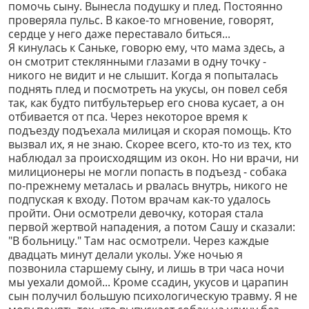
помочь сыну. Вынесла подушку и плед. Постоянно
проверяла пульс. В какое-то мгновение, говорят,
сердце у него даже переставало биться...
Я кинулась к Саньке, говорю ему, что мама здесь, а
он смотрит стеклянными глазами в одну точку -
никого не видит и не слышит. Когда я попыталась
поднять плед и посмотреть на укусы, он повел себя
так, как будто питбультерьер его снова кусает, а он
отбивается от пса. Через некоторое время к
подъезду подъехала милицая и скорая помощь. Кто
вызвал их, я не знаю. Скорее всего, кто-то из тех, кто
наблюдал за происходящим из окон. Но ни врачи, ни
милиционеры не могли попасть в подъезд - собака
по-прежнему металась и рвалась внутрь, никого не
подпуская к входу. Потом врачам как-то удалось
пройти. Они осмотрели девочку, которая стала
первой жертвой нападения, а потом Сашу и сказали:
"В больницу." Там нас осмотрели. Через каждые
двадцать минут делали уколы. Уже ночью я
позвонила старшему сыну, и лишь в три часа ночи
мы уехали домой... Кроме ссадин, укусов и царапин
сын получил большую психологическую травму. Я не