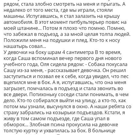
рядом, стала злобно смотреть на меня и прыгать. А
недалеко от того места, где мы играли, стояли
машины. Испугавшись, я стал залазить на крышу
автомобиля. В этот момент питбультерьер повис на
моей штанине... Потом я плохо что помню. Помню,
что забежал в подъезд, а за мной целая толпа людей.
Положили меня на подушки и плед. Кто-то к носу
нашатырь совал...
У девочки на боку шрам 4 сантиметра В то время,
когда Саша вспоминал вечер первого дня нового
учебного года, Оля сидела рядом: - Собака покусала
Сашу из-за меня, - рассказывает девочка. Он решил
заступиться и позвал ее к себе, когда увидел, что пес
вцепился мне в бок. А я, испугавшись, что она меня
загрызет, помчалась в подъезд и стала звонить во
все двери. Потихоньку соседи стали понимать, в чем
дело. Кто-то собирался выйти на улицу, а кто-то, как
потом мы узнали, высунулся в окно. А наши ребята со
страху забрались на козырьки подъездов. Кстати, я
живу в том самом подъезде, где Саша упал в
обморок... Злобная псина прокусила на девочке
толстую куртку и ухватилась за бок. В больнице