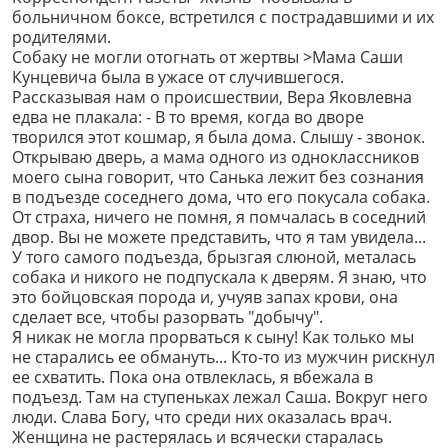
больничном боксе, встретился с пострадавшими и их
родителями.
Собаку не могли отогнать от жертвы >Мама Саши
Кунцевича была в ужасе от случившегося.
Рассказывая нам о происшествии, Вера Яковлевна
едва не плакала: - В то время, когда во дворе
творился этот кошмар, я была дома. Слышу - звонок.
Открываю дверь, а мама одного из одноклассников
моего сына говорит, что Санька лежит без сознания
в подъезде соседнего дома, что его покусала собака.
От страха, ничего не помня, я помчалась в соседний
двор. Вы не можете представить, что я там увидела...
У того самого подъезда, брызгая слюной, металась
собака и никого не подпускала к дверям. Я знаю, что
это бойцовская порода и, учуяв запах крови, она
сделает все, чтобы разорвать "добычу".
Я никак не могла прорваться к сыну! Как только мы
не старались ее обмануть... Кто-то из мужчин рискнул
ее схватить. Пока она отвлеклась, я вбежала в
подъезд. Там на ступеньках лежал Саша. Вокруг него
люди. Слава Богу, что среди них оказалась врач.
Женщина не растерялась и всячески старалась