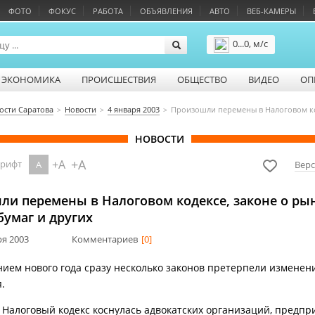
ФОТО
ФОКУС
РАБОТА
ОБЪЯВЛЕНИЯ
АВТО
ВЕБ-КАМЕРЫ
0...0, м/с
Подробнее
ЭКОНОМИКА
ПРОИСШЕСТВИЯ
ОБЩЕСТВО
ВИДЕО
ОП
ости Саратова
Новости
4 января 2003
Произошли перемены в Налоговом код
НОВОСТИ
+A
+A
шрифт
A
Верс
ли перемены в Налоговом кодексе, законе о ры
бумаг и других
ря 2003
Комментариев
[0]
нием нового года сразу несколько законов претерпели изменен
.
 Налоговый кодекс коснулась адвокатских организаций, предпр