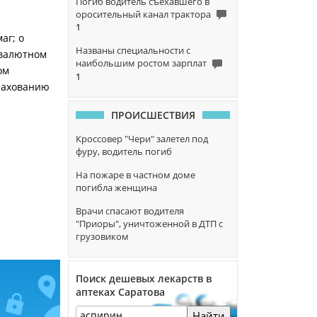
Погиб водитель съехавшего в
оросительный канал трактора
1
аг; о
Названы специальности с
 валютном
наибольшим ростом зарплат
ом
1
трахованию
ПРОИСШЕСТВИЯ
Кроссовер "Чери" залетел под
фуру, водитель погиб
На пожаре в частном доме
погибла женщина
Врачи спасают водителя
"Приоры", уничтоженной в ДТП с
грузовиком
Поиск дешевых лекарств в
аптеках Саратова
Найти