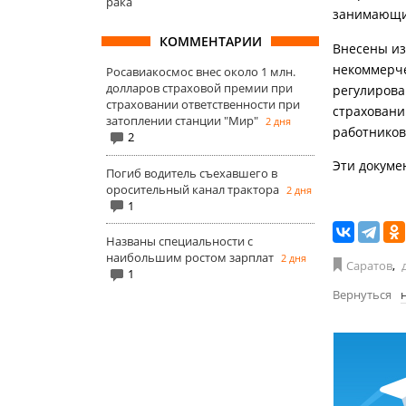
рака
занимающих
КОММЕНТАРИИ
Внесены из
некоммерче
Росавиакосмос внес около 1 млн.
долларов страховой премии при
регулирова
страховании ответственности при
страховани
затоплении станции "Мир"
2 дня
работников
2
Эти докуме
Погиб водитель съехавшего в
оросительный канал трактора
2 дня
1
Названы специальности с
наибольшим ростом зарплат
2 дня
Саратов
,
1
Вернуться