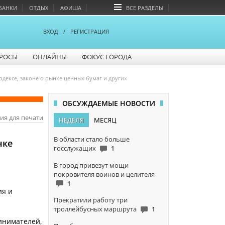
БАНКИ
ОТДЫХ
АФИША
ВСЕ РАЗДЕЛЫ
ВХОД
/
РЕГИСТРАЦИЯ
РОСЫ
ОНЛАЙНЫ
ФОКУС ГОРОДА
ексе, законе о рынке ценных бумаг и других
ОБСУЖДАЕМЫЕ НОВОСТИ
ия для печати
НЕДЕЛЯ
МЕСЯЦ
В области стало больше
нке
госслужащих
1
В город привезут мощи
покровителя воинов и целителя
1
ия и
Прекратили работу три
троллейбусных маршрута
1
инимателей,