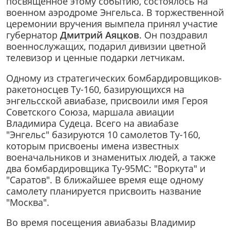
посвященное этому событию, состоялось на
военном аэродроме Энгельса. В торжественной
церемонии вручения вымпела принял участие
губернатор
Дмитрий Аяцков
. Он поздравил
военнослужащих, подарил дивизии цветной
телевизор и ценные подарки летчикам.
Одному из стратегических бомбардировщиков-
ракетоносцев Ту-160, базирующихся на
энгельсской авиабазе, присвоили имя Героя
Советского Союза, маршала авиации
Владимира Судеца. Всего на авиабазе
"Энгельс" базируются 10 самолетов Ту-160,
которым присвоены имена известных
военачальников и знаменитых людей, а также
два бомбардировщика Ту-95МС: "Воркута" и
"Саратов". В ближайшее время еще одному
самолету планируется присвоить название
"Москва".
Во время посещения авиабазы Владимир