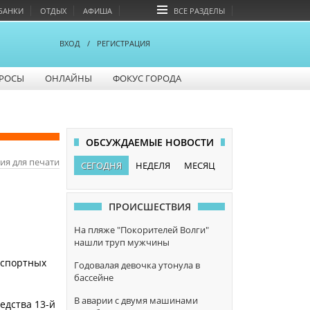
БАНКИ
ОТДЫХ
АФИША
ВСЕ РАЗДЕЛЫ
ВХОД
/
РЕГИСТРАЦИЯ
РОСЫ
ОНЛАЙНЫ
ФОКУС ГОРОДА
ОБСУЖДАЕМЫЕ НОВОСТИ
ия для печати
СЕГОДНЯ
НЕДЕЛЯ
МЕСЯЦ
ПРОИСШЕСТВИЯ
На пляже "Покорителей Волги"
нашли труп мужчины
нспортных
Годовалая девочка утонула в
бассейне
В аварии с двумя машинами
едства 13-й