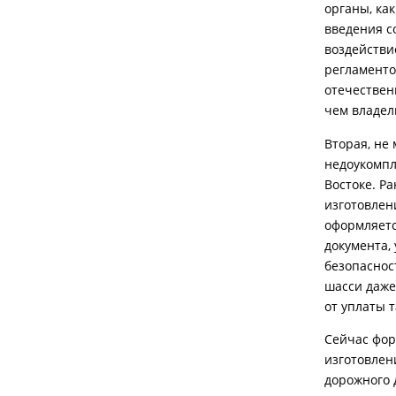
органы, ка
введения с
воздействи
регламенто
отечествен
чем владе
Вторая, не
недоукомпл
Востоке. Р
изготовлен
оформляетс
документа,
безопаснос
шасси даже
от уплаты 
Сейчас фор
изготовлени
дорожного 