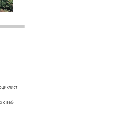
оциклист
 с веб-