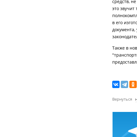
средств, н
это звучит
полнокомпл
в его изго
документа,
законодате
Также в нов
"транспорт
предоставл
Вернуться