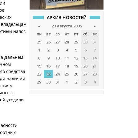
вии
ое
еских
АРХИВ НОВОСТЕЙ
е владельцам
«
23 августа 2005
»
ртный налог,
пн
вт
ср
чт
пт
сб
вс
25
26
27
28
29
30
31
1
2
3
4
5
6
7
на Дальнем
8
9
10
11
12
13
14
ичном
15
16
17
18
19
20
21
го средства
22
23
24
25
26
27
28
при наличии
29
30
31
1
2
3
4
ваниям
ины - с
ей уходили
пасности
портных