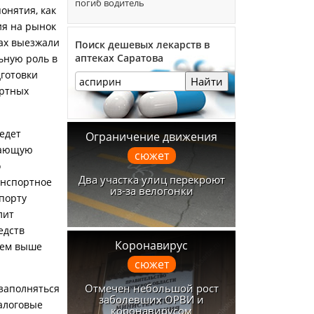
погиб водитель
онятия, как
ния на рынок
ах выезжали
Поиск дешевых лекарств в
аптеках Саратова
ьную роль в
дготовки
Найти
ортных
ведет
Ограничение движения
жающую
сюжет
о
Два участка улиц перекроют
анспортное
из-за велогонки
спорту
лит
едств
Коронавирус
 тем выше
сюжет
Отмечен небольшой рост
 заполняться
заболевших ОРВИ и
налоговые
коронавирусом