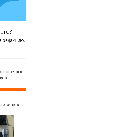
ного?
в редакцию,
тся аптечные
иков
ксировано