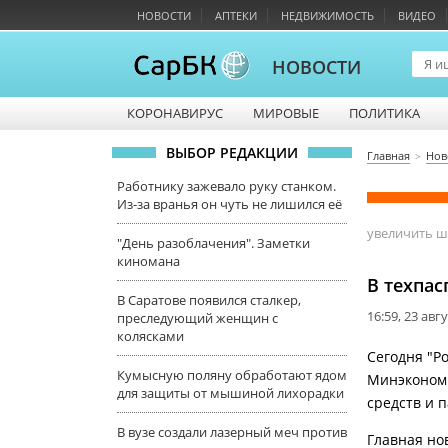
НОВОСТИ
АПТЕКИ
НЕДВИЖИМОСТЬ
ВИДЕО
НОВОСТИ
КОРОНАВИРУС
МИРОВЫЕ
ПОЛИТИКА
ВЫБОР РЕДАКЦИИ
Главная
Нов
Работнику зажевало руку станком.
Из-за вранья он чуть не лишился её
увеличить 
"День разоблачения". Заметки
киномана
В техпас
В Саратове появился сталкер,
16:59, 23 авг
преследующий женщин с
колясками
Сегодня "Р
Кумысную поляну обработают ядом
Минэкономр
для защиты от мышиной лихорадки
средств и 
В вузе создали лазерный меч против
Главная но