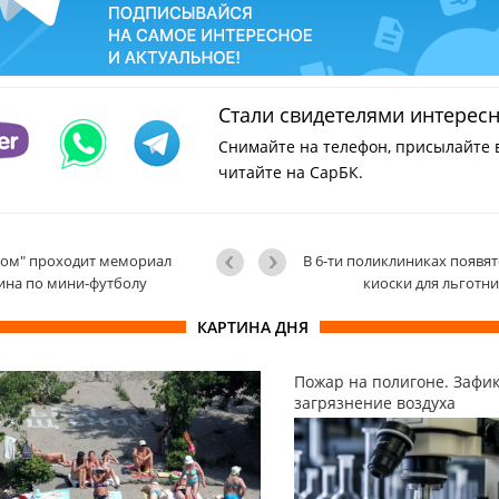
Стали свидетелями интерес
Снимайте на телефон, присылайте 
читайте на СарБК.
ном" проходит мемориал
В 6-ти поликлиниках появя
ина по мини-футболу
киоски для льготн
КАРТИНА ДНЯ
Пожар на полигоне. Зафи
загрязнение воздуха