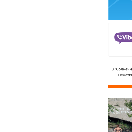
В "Солнеч
Печатк