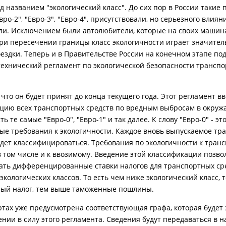
 названием "экологический класс". До сих пор в России такие п
Евро-2", "Евро-3", "Евро-4", присутствовали, но серьезного влия
ли. Исключением были автолюбители, которые на своих машин
При пересечении границы класс экологичности играет значител
ездки. Теперь и в Правительстве России на конечном этапе по
технический регламент по экологической безопасности трансп
что он будет принят до конца текущего года. Этот регламент в
цию всех транспортных средств по вредным выбросам в окру
сть те самые "Евро-0", "Евро-1" и так далее. К слову "Евро-0" - эт
е требования к экологичности. Каждое вновь выпускаемое тр
удет классифицироваться. Требования по экологичности к тран
 в том числе и к ввозимому. Введение этой классификации позво
ать дифференцированные ставки налогов для транспортных ср
экологических классов. То есть чем ниже экологический класс,
ый налог, тем выше таможенные пошлины.
ртах уже предусмотрена соответствующая графа, которая будет
ении в силу этого регламента. Сведения будут передаваться в 