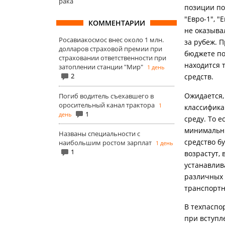
рака
позиции под
"Евро-1", "
КОММЕНТАРИИ
не оказыва
Росавиакосмос внес около 1 млн.
за рубеж. 
долларов страховой премии при
бюджете по
страховании ответственности при
находится 
затоплении станции "Мир"
1 день
2
средств.
Ожидается, 
Погиб водитель съехавшего в
оросительный канал трактора
1
классифика
1
день
среду. То е
минимальны
Названы специальности с
средство б
наибольшим ростом зарплат
1 день
1
возрастут,
устанавлив
различных 
транспортн
В техпаспо
при вступл