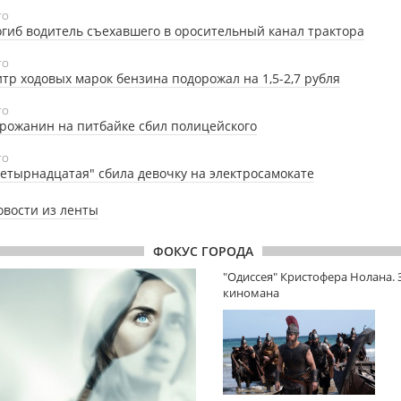
ТО
гиб водитель съехавшего в оросительный канал трактора
ТО
тр ходовых марок бензина подорожал на 1,5-2,7 рубля
ТО
рожанин на питбайке сбил полицейского
ТО
етырнадцатая" сбила девочку на электросамокате
овости из ленты
ФОКУС ГОРОДА
"Одиссея" Кристофера Нолана.
киномана