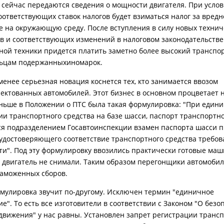
к сейчас передаются сведения о мощности двигателя. При усло
оответствующих ставок налогов будет взиматься налог за вредн
е на окружающую среду. После вступления в силу новых технич
в и соответствующих изменений в налоговом законодательств
ной техники придется платить заметно более высокий транспо
льцам подержанныхиномарок.
 менее серьезная новация коснется тех, кто занимается ввозом
ектованных автомобилей. Этот бизнес в основном процветает 
аньше в Положении о ПТС была такая формулировка: "При един
ии транспортного средства на базе шасси, паспорт транспортно
я подразделением Госавтоинспекции взамен паспорта шасси 
 удостоверяющего соответствие транспортного средства требо
ти". Под эту формулировку ввозились практически готовые маш
 двигатель не снимали. Таким образом перегонщики автомобил
таможенных сборов.
мулировка звучит по-другому. Исключен термин "единичное
е". То есть все изготовители в соответствии с Законом "О безо
движения" у нас равны. Установлен запрет регистрации транс