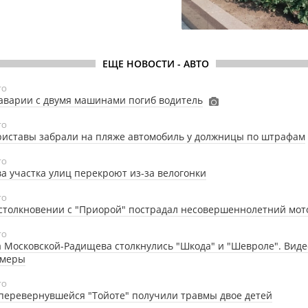
ЕЩЕ НОВОСТИ - АВТО
ТО
аварии с двумя машинами погиб водитель
ТО
иставы забрали на пляже автомобиль у должницы по штрафам
ТО
а участка улиц перекроют из-за велогонки
ТО
столкновении с "Приорой" пострадал несовершеннолетний мот
ТО
 Московской-Радищева столкнулись "Шкода" и "Шевроле". Видео
амеры
ТО
перевернувшейся "Тойоте" получили травмы двое детей