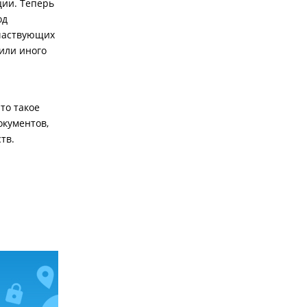
ции. Теперь
од
участвующих
или иного
то такое
окументов,
тв.