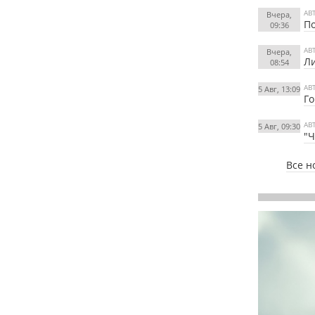
АВ
Вчера,
По
09:36
АВ
Вчера,
Ли
08:54
АВ
5 Авг, 13:09
Го
АВ
5 Авг, 09:30
"Ч
Все н