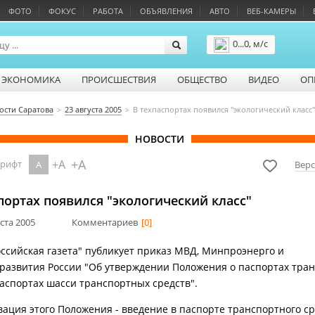
ФОТО
ФОКУС
РАБОТА
ОБЪЯВЛЕНИЯ
АВТО
ВЕБ-КАМЕРЫ
0...0, м/с
Подробнее
ЭКОНОМИКА
ПРОИСШЕСТВИЯ
ОБЩЕСТВО
ВИДЕО
ОП
ости Саратова
23 августа 2005
В техпаспортах появился "экологический класс"
НОВОСТИ
+A
+A
шрифт
A
Верс
портах появился "экологический класс"
уста 2005
Комментариев
[0]
оссийская газета" публикует приказ МВД, Минпроэнерго и
азвития России "Об утверждении Положения о паспортах тра
паспортах шасси транспортных средств".
вация этого Положения - введение в паспорте транспортного ср