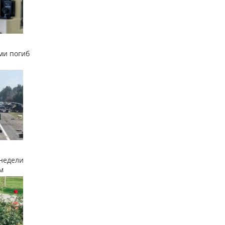
ми погиб
недели
м