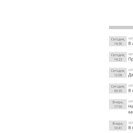
АВ
Сегодня,
В 
14:36
АВ
Сегодня,
Пр
14:23
АВ
Сегодня,
Дв
12:08
АВ
Сегодня,
В 
09:35
АВ
Вчера,
На
17:50
к
АВ
Вчера,
В 
10:41