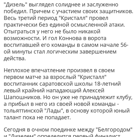
"Дизель" выглядел солиднее и заслуженно
победил. Причем с участием своих защитников.
Весь третий период "Кристалл" провел
практически без единой осмысленной атаки.
Отыграться у него не было никакой
возможности. И гол Коннова в ворота
воспитавшей его команды в самом начале 56-
ой минуты стал логическим завершением
действа.
Неплохое впечатление произвел в своем
первом матче за взрослый "Кристалл"
воспитанник саратовской школы 18-летний
левый крайний нападающий Алексей
Шапошников. Но он уже не принадлежит клубу,
а прибыл в него из своей новой команды -
тольяттинской "Лады", в основу которой юный
талант пока не попадает.
Сегодня в очном поединке между "Белгородом"
и "Дизелем" определится первый финалист.