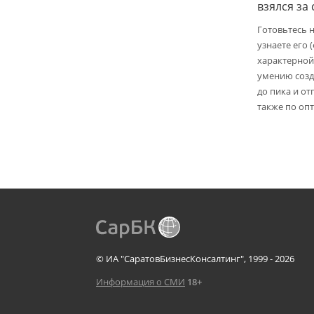
взялся за
Готовьтесь 
узнаете его 
характерной
умению созд
до пика и от
также по опт
© ИА "СаратовБизнесКонсалтинг", 1999 - 2026
Информация о СМИ
18+