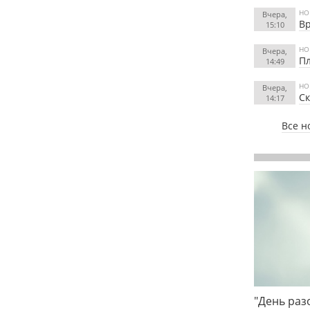
НО
Вчера,
Вр
15:10
НО
Вчера,
Пл
14:49
НО
Вчера,
Ск
14:17
Все н
"День раз