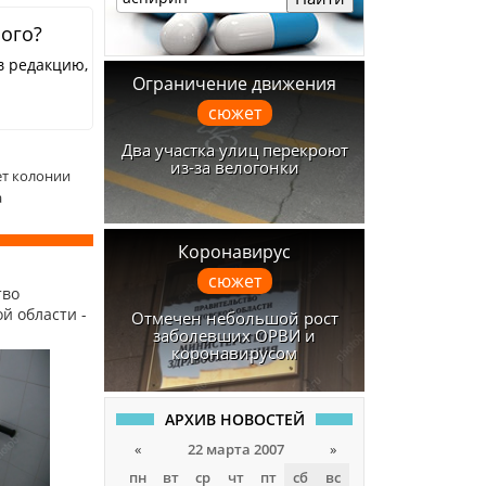
ного?
в редакцию,
Ограничение движения
сюжет
Два участка улиц перекроют
из-за велогонки
ет колонии
а
Коронавирус
сюжет
тво
й области -
Отмечен небольшой рост
заболевших ОРВИ и
коронавирусом
АРХИВ НОВОСТЕЙ
«
22 марта 2007
»
пн
вт
ср
чт
пт
сб
вс