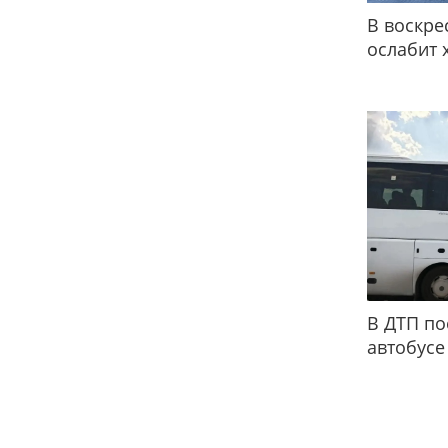
В воскре
ослабит 
В ДТП по
автобусе