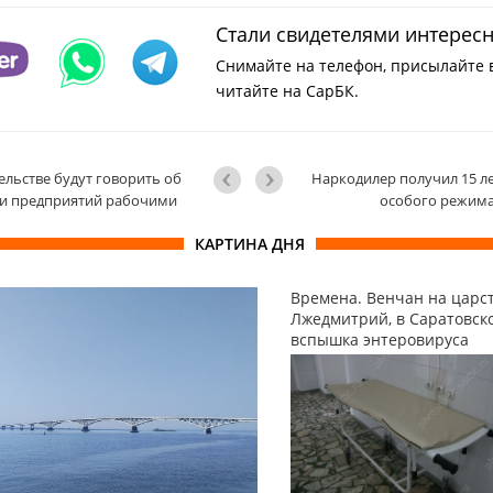
Стали свидетелями интерес
Снимайте на телефон, присылайте 
читайте на СарБК.
ельстве будут говорить об
Наркодилер получил 15 л
и предприятий рабочими
особого режим
КАРТИНА ДНЯ
Времена. Венчан на царс
Лжедмитрий, в Саратовско
вспышка энтеровируса