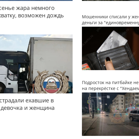
сенье жара немного
хватку, возможен дождь
Мошенники списали у ж
деньги за "единовременн
Подросток на питбайке не
на перекрёстке с "Хендае
страдали ехавшие в
 девочка и женщина