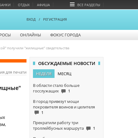
БАНКИ
ОТДЫХ
АФИША
ВСЕ РАЗДЕЛЫ
ВХОД
/
РЕГИСТРАЦИЯ
РОСЫ
ОНЛАЙНЫ
ФОКУС ГОРОДА
кой" получили "жилищные" свидетельства
ОБСУЖДАЕМЫЕ НОВОСТИ
ия для печати
НЕДЕЛЯ
МЕСЯЦ
В области стало больше
лищные"
госслужащих
1
В город привезут мощи
покровителя воинов и целителя
1
ных
Прекратили работу три
ам,
троллейбусных маршрута
1