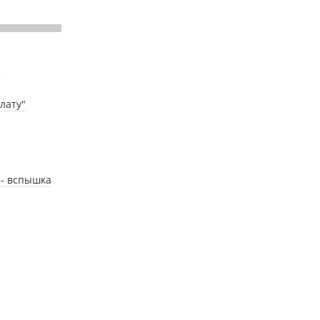
"
лату"
 - вспышка