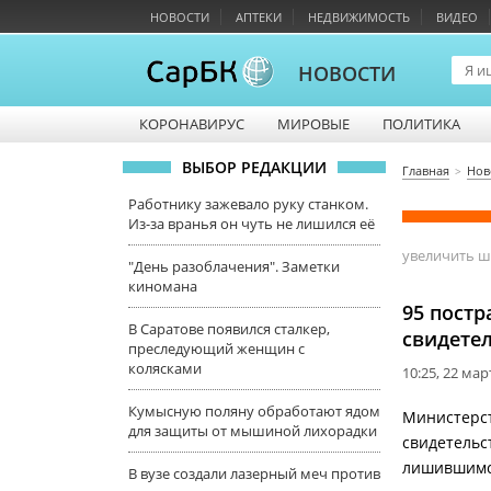
НОВОСТИ
АПТЕКИ
НЕДВИЖИМОСТЬ
ВИДЕО
НОВОСТИ
КОРОНАВИРУС
МИРОВЫЕ
ПОЛИТИКА
ВЫБОР РЕДАКЦИИ
Главная
Нов
Работнику зажевало руку станком.
Из-за вранья он чуть не лишился её
увеличить 
"День разоблачения". Заметки
киномана
95 пост
В Саратове появился сталкер,
свидете
преследующий женщин с
колясками
10:25, 22 мар
Кумысную поляну обработают ядом
Министерст
для защиты от мышиной лихорадки
свидетельс
лишившимся
В вузе создали лазерный меч против