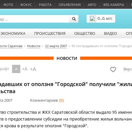
ФОТО
ФОКУС
РАБОТА
ОБЪЯВЛЕНИЯ
АВТО
ВЕБ-КАМЕРЫ
0...0, м/с
Подробнее
ЭКОНОМИКА
ПРОИСШЕСТВИЯ
ОБЩЕСТВО
ВИДЕО
ОП
ости Саратова
Новости
22 марта 2007
95 пострадавших от оползня "Городс
НОВОСТИ
+A
+A
шрифт
A
Верс
радавших от оползня "Городской" получили "жи
льства
та 2007
Комментариев
[0]
во строительства и ЖКХ Саратовской области выдало 95 имен
тв о предоставлении субсидии на приобретение жилья вольчан
 крова в результате оползня "Городской".