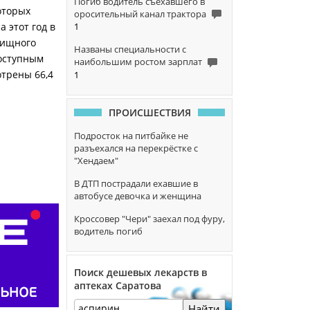
Погиб водитель съехавшего в
оторых
оросительный канал трактора
1
 этот год в
лищного
Названы специальности с
оступным
наибольшим ростом зарплат
отрены 66,4
1
ПРОИСШЕСТВИЯ
Подросток на питбайке не
разъехался на перекрёстке с
"Хендаем"
В ДТП пострадали ехавшие в
автобусе девочка и женщина
Кроссовер "Чери" заехал под фуру,
водитель погиб
Поиск дешевых лекарств в
аптеках Саратова
Найти