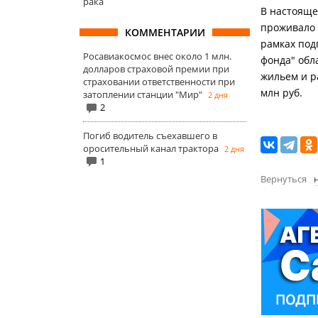
рака
В настояще
проживало 
КОММЕНТАРИИ
рамках под
Росавиакосмос внес около 1 млн.
фонда" обл
долларов страховой премии при
жильем и р
страховании ответственности при
млн руб.
затоплении станции "Мир"
2 дня
2
Погиб водитель съехавшего в
оросительный канал трактора
2 дня
1
Вернуться