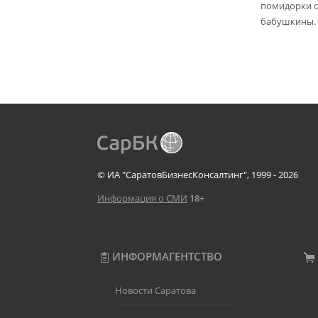
помидорки с 
бабушкины.
© ИА "СаратовБизнесКонсалтинг", 1999 - 2026
Информация о СМИ
18+
ИНФОРМАГЕНТСТВО
Новости Саратова