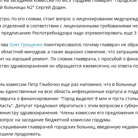
л на заседании комиссии по МСУ гордумы главврач "Городской
й больницы N2" Сергей Додин.
стро, по его словам, стоит вопрос о лицензировании медучрежд
 отделений в соответствии с лицензионными требованиями не
о предписанию Роспотребнадзора надо отремонтировать еще 3 
това
Олег Грищенко
поинтересовался, почему главврач не обра
областной минздрав, а также выразил сомнение, что запраши
ит на хороший ремонт. По словам главврача, с просьбой о фин
ство здравоохранения он обращается ежемесячно, но ответа по
ль комиссии Петр Глыбочко еще раз напомнил, что в больнице
ы единственные на всю область инфекционные корпуса и под
авврача о финансировании: "Город выделит 8 млн и пусть столь
ласть". Депутат предложил обратиться с этим вопросом к губер
министру здравоохранения. Члены комиссии его предложение 
вопрос на заседание бюджетной комиссии гордумы.
аслушивания главврачей городских больниц, введенную недавн
ешили продолжить.