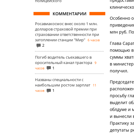
предостави
полицейского
клиническо
КОММЕНТАРИИ
Особенно о
Росавиакосмос внес около 1 млн.
приведения
долларов страховой премии при
млн руб. П
страховании ответственности при
затоплении станции "Мир"
6 часов
Глава Сара
2
помощью в 
суммы хват
Погиб водитель съехавшего в
оросительный канал трактора
9
в министер
1
часов
получил.
Названы специальности с
Председате
наибольшим ростом зарплат
11
расположен
1
часов
просьбу гл
выделит об
облдуме и 
и вынесли 
Практику з
депутаты р