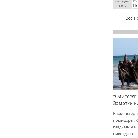
НО
Сегодня,
По
13:47
Все н
"Одиссея"
Заметки 
Блокбастеры
помидоры. К
гладкая? Да.
никогда не 