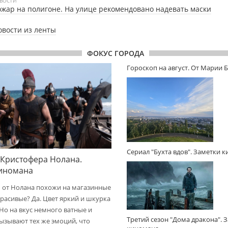
ВОСТИ
жар на полигоне. На улице рекомендовано надевать маски
овости из ленты
ФОКУС ГОРОДА
Гороскоп на август. От Марии 
Сериал "Бухта вдов". Заметки 
 Кристофера Нолана.
киномана
 от Нолана похожи на магазинные
расивые? Да. Цвет яркий и шкурка
 Но на вкус немного ватные и
Третий сезон "Дома дракона". 
вызывают тех же эмоций, что