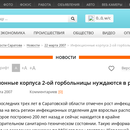
ФОТО
ФОКУС
РАБОТА
ОБЪЯВЛЕНИЯ
АВТО
ВЕБ-КАМЕРЫ
0...0, м/с
Подробнее
ЭКОНОМИКА
ПРОИСШЕСТВИЯ
ОБЩЕСТВО
ВИДЕО
ОП
ости Саратова
Новости
22 марта 2007
Инфекционные корпуса 2-ой горбол
НОВОСТИ
+A
+A
шрифт
A
Верс
онные корпуса 2-ой горбольницы нуждаются в 
та 2007
Комментариев
[0]
последних трех лет в Саратовской области отмечен рост инфек
ва на весь регион инфекционных отделения для взрослых расп
торое построено 200 лет назад и сейчас находится в крайне
орительном санитарно-техническом состоянии. Такую информ