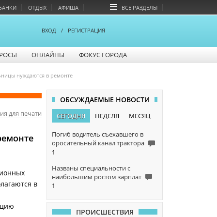
БАНКИ
ОТДЫХ
АФИША
ВСЕ РАЗДЕЛЫ
ВХОД
/
РЕГИСТРАЦИЯ
РОСЫ
ОНЛАЙНЫ
ФОКУС ГОРОДА
ьницы нуждаются в ремонте
ОБСУЖДАЕМЫЕ НОВОСТИ
ия для печати
СЕГОДНЯ
НЕДЕЛЯ
МЕСЯЦ
Погиб водитель съехавшего в
ремонте
оросительный канал трактора
1
Названы специальности с
ционных
наибольшим ростом зарплат
олагаются в
1
ацию
ПРОИСШЕСТВИЯ