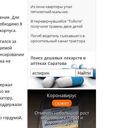
Из окна квартиры упал
пятилетний мальчик
ения. Для
В перевернувшейся "Тойоте"
обходимо 8
получили травмы двое детей
корпуса.
Погиб водитель съехавшего в
оросительный канал трактора
тился за
ваемой
ансировании
Поиск дешевых лекарств в
ка не
аптеках Саратова
Найти
держал
ко же
Коронавирус
натору,
сюжет
поддержали
Отмечен небольшой рост
заболевших ОРВИ и
о гордумой,
коронавирусом