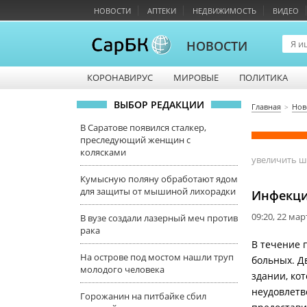
НОВОСТИ
АПТЕКИ
НЕДВИЖИМОСТЬ
ВИДЕО
НОВОСТИ
КОРОНАВИРУС
МИРОВЫЕ
ПОЛИТИКА
ВЫБОР РЕДАКЦИИ
Главная
Нов
В Саратове появился сталкер,
преследующий женщин с
колясками
увеличить 
Кумысную поляну обработают ядом
для защиты от мышиной лихорадки
Инфекци
09:20, 22 мар
В вузе создали лазерный меч против
рака
В течение 
На острове под мостом нашли труп
больных. Д
молодого человека
здании, ко
неудовлетв
Горожанин на питбайке сбил