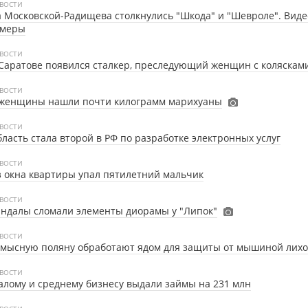
ВОСТИ
 Московской-Радищева столкнулись "Шкода" и "Шевроле". Видео
амеры
ВОСТИ
Саратове появился сталкер, преследующий женщин с коляскам
ВОСТИ
 женщины нашли почти килограмм марихуаны
ВОСТИ
ласть стала второй в РФ по разработке электронных услуг
ВОСТИ
 окна квартиры упал пятилетний мальчик
ВОСТИ
ндалы сломали элементы диорамы у "Липок"
ВОСТИ
умысную поляну обработают ядом для защиты от мышиной лих
ВОСТИ
лому и среднему бизнесу выдали займы на 231 млн