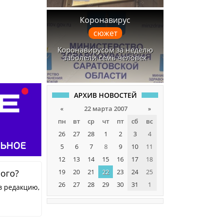
Коронавирус
сюжет
Коронавирусом за неделю
заболели семь человек
АРХИВ НОВОСТЕЙ
«
22 марта 2007
»
пн
вт
ср
чт
пт
сб
вс
26
27
28
1
2
3
4
5
6
7
8
9
10
11
12
13
14
15
16
17
18
ного?
19
20
21
22
23
24
25
26
27
28
29
30
31
1
в редакцию,