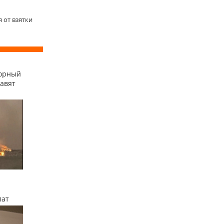
 от взятки
сорный
равят
лат