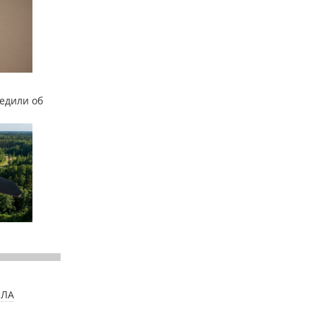
едили об
ПЛА