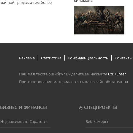
киномана
дачной грядки, а тем более
Реклама
Статистика
Конфиденциальность
Контакты
Нашли в тексте ошибку? Выделите её, нажмите
Ctrl+Enter
При копировании материалов ссылка на сайт обязательна
БИЗНЕС И ФИНАНСЫ
СПЕЦПРОЕКТЫ
Недвижимость Саратова
Веб-камеры