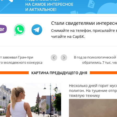
Стали свидетелями интерес
Снимайте на телефон, присылайте 
читайте на СарБК.
т завоевал Гран-при
В год за психологическо
го молодежного конкурса
обратились 7 тыс. че
КАРТИНА ПРЕДЫДУЩЕГО ДНЯ
Несколько дней горит му
полигон. На тушение отп
тяжёлую технику