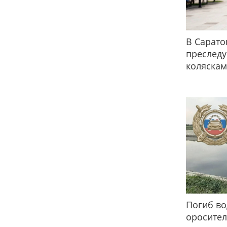
В Сарато
преслед
коляска
Погиб во
оросител