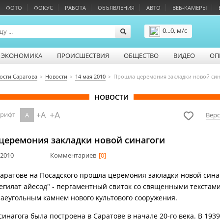
ФОТО
ФОКУС
РАБОТА
ОБЪЯВЛЕНИЯ
АВТО
ВЕБ-КАМЕРЫ
0...0, м/с
Подробнее
ЭКОНОМИКА
ПРОИСШЕСТВИЯ
ОБЩЕСТВО
ВИДЕО
ОП
ости Саратова
Новости
14 мая 2010
Прошла церемония закладки новой син
НОВОСТИ
+A
+A
шрифт
A
Верс
церемония закладки новой синагоги
 2010
Комментариев
[0]
Саратове на Посадского прошла церемония закладки новой сина
егилат айесод" - пергаментный свиток со священными текстами
раеугольным камнем нового культового сооружения.
инагога была построена в Саратове в начале 20-го века. В 1939