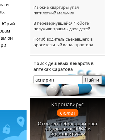
ва и
Из окна квартиры упал
нь.
пятилетний мальчик
В перевернувшейся "Тойоте"
са Юрий
получили травмы двое детей
ловам
Сам он
Погиб водитель съехавшего в
оросительный канал трактора
при
Поиск дешевых лекарств в
аптеках Саратова
Найти
Коронавирус
сюжет
Отмечен небольшой рост
заболевших ОРВИ и
коронавирусом