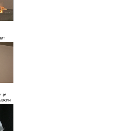
лат
ице
маски