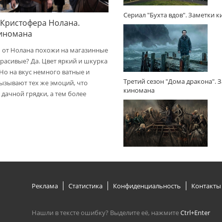
Сериал "Бухта вдов". Заметки 
 Кристофера Нолана.
киномана
 от Нолана похожи на магазинные
расивые? Да. Цвет яркий и шкурка
 Но на вкус немного ватные и
Третий сезон "Дома дракона". 
вызывают тех же эмоций, что
киномана
дачной грядки, а тем более
Реклама
Статистика
Конфиденциальность
Контакты
Нашли в тексте ошибку? Выделите её, нажмите
Ctrl+Enter