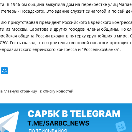
та. В 1946-ом община выкупила дом на перекрестке улиц Чапае
теперь - Посадского). Это здание служит синагогой и по сей де
ию присутствовал президент Российского Еврейского конгрес
сти из Москвы, Саратова и других городов, члены общины. По с
врейская община России входит в пятерку крупнейших в мире. 
СЭУ. Гость сказал, что строительство новой синагоги проходит 
Евроазиатского еврейского конгресса и "Россельхозбанка".
на главную страницу
к списку новостей