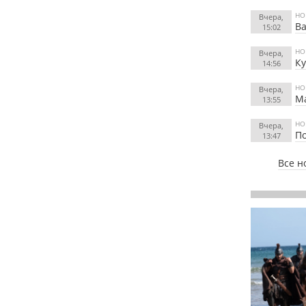
НО
Вчера,
Ва
15:02
НО
Вчера,
К
14:56
НО
Вчера,
Ма
13:55
НО
Вчера,
По
13:47
Все н