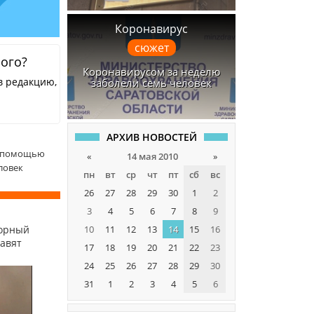
Коронавирус
сюжет
ного?
Коронавирусом за неделю
в редакцию,
заболели семь человек
АРХИВ НОВОСТЕЙ
й помощью
«
14 мая 2010
»
ловек
пн
вт
ср
чт
пт
сб
вс
26
27
28
29
30
1
2
3
4
5
6
7
8
9
10
11
12
13
14
15
16
сорный
равят
17
18
19
20
21
22
23
24
25
26
27
28
29
30
31
1
2
3
4
5
6