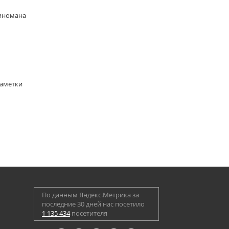
киномана
Заметки
По данным Яндекс.Метрика за
последние 30 дней нас посетило
1 135 434
посетителя