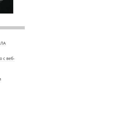
ПЛА
 с веб-
и