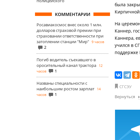
полицейского
была закры
Кирпичной (
КОММЕНТАРИИ
На церемон
Росавиакосмос внес около 1 млн.
долларов страховой премии при
Каннер, го
страховании ответственности при
Каннера, е
затоплении станции "Мир"
9 часов
учился в СГ
2
поддержке 
Погиб водитель съехавшего в
оросительный канал трактора
12
1
часов
Названы специальности с
СГСЭУ
наибольшим ростом зарплат
14
1
часов
Вернуться