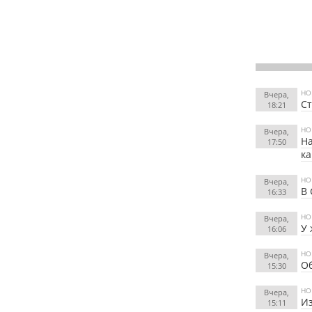
НО
Вчера,
Ст
18:21
НО
Вчера,
На
17:50
к
НО
Вчера,
В 
16:33
НО
Вчера,
У
16:06
НО
Вчера,
Об
15:30
НО
Вчера,
Из
15:11