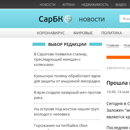
НОВОСТИ
АПТЕКИ
НЕДВИЖИМОСТЬ
ВИДЕО
НОВОСТИ
КОРОНАВИРУС
МИРОВЫЕ
ПОЛИТИКА
ВЫБОР РЕДАКЦИИ
Главная
Нов
В Саратове появился сталкер,
преследующий женщин с
колясками
увеличить 
Кумысную поляну обработают ядом
для защиты от мышиной лихорадки
Прошла 
16:49, 14 мая
В вузе создали лазерный меч против
рака
Сегодня в 
На острове под мостом нашли труп
Заложен "м
молодого человека
является к
Горожанин на питбайке сбил
Последняя с