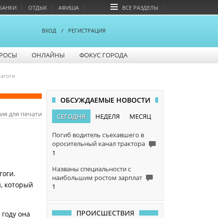
БАНКИ
ОТДЫХ
АФИША
ВСЕ РАЗДЕЛЫ
ВХОД
/
РЕГИСТРАЦИЯ
РОСЫ
ОНЛАЙНЫ
ФОКУС ГОРОДА
агоги
ОБСУЖДАЕМЫЕ НОВОСТИ
ия для печати
СЕГОДНЯ
НЕДЕЛЯ
МЕСЯЦ
Погиб водитель съехавшего в
оросительный канал трактора
1
Названы специальности с
гоги.
наибольшим ростом зарплат
, который
1
ПРОИСШЕСТВИЯ
 году она