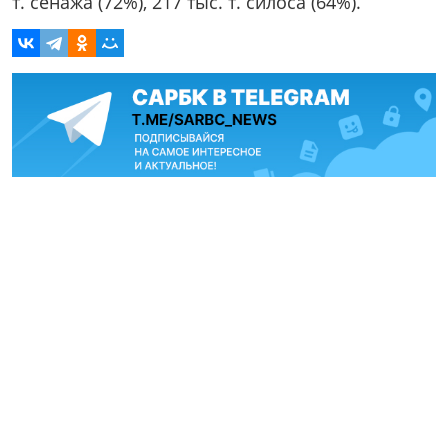
т. сенажа (72%), 217 тыс. т. силоса (64%).