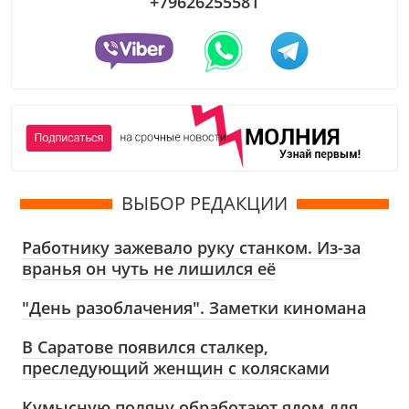
+79626255581
ВЫБОР РЕДАКЦИИ
Работнику зажевало руку станком. Из-за
вранья он чуть не лишился её
"День разоблачения". Заметки киномана
В Саратове появился сталкер,
преследующий женщин с колясками
Кумысную поляну обработают ядом для