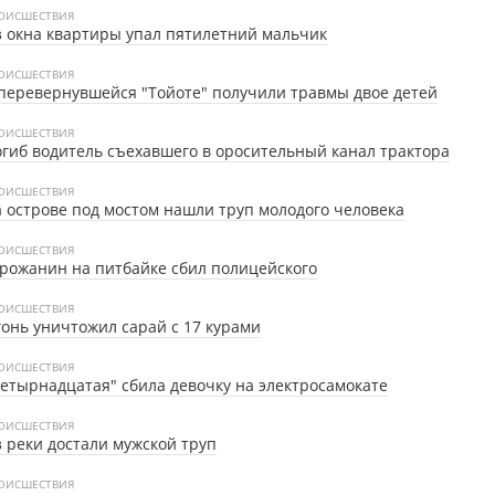
ОИСШЕСТВИЯ
 окна квартиры упал пятилетний мальчик
ОИСШЕСТВИЯ
перевернувшейся "Тойоте" получили травмы двое детей
ОИСШЕСТВИЯ
гиб водитель съехавшего в оросительный канал трактора
ОИСШЕСТВИЯ
 острове под мостом нашли труп молодого человека
ОИСШЕСТВИЯ
рожанин на питбайке сбил полицейского
ОИСШЕСТВИЯ
онь уничтожил сарай с 17 курами
ОИСШЕСТВИЯ
етырнадцатая" сбила девочку на электросамокате
ОИСШЕСТВИЯ
 реки достали мужской труп
ОИСШЕСТВИЯ