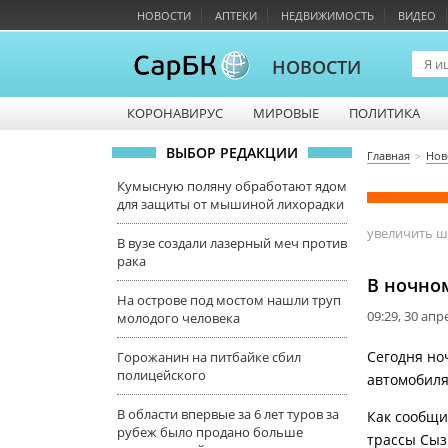
НОВОСТИ
АПТЕКИ
НЕДВИЖИМОСТЬ
ВИДЕО
НОВОСТИ
КОРОНАВИРУС
МИРОВЫЕ
ПОЛИТИКА
ВЫБОР РЕДАКЦИИ
Главная
Нов
Кумысную поляну обработают ядом
для защиты от мышиной лихорадки
увеличить 
В вузе создали лазерный меч против
рака
В ночном
На острове под мостом нашли труп
09:29, 30 апр
молодого человека
Сегодня но
Горожанин на питбайке сбил
полицейского
автомобиля
В области впервые за 6 лет туров за
Как сообщи
рубеж было продано больше
трассы Сыз