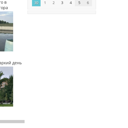
о в
30
1
2
3
4
5
6
тора
аркий день