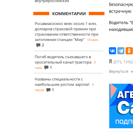
внутрироссийских
безопасную
встречную 
КОММЕНТАРИИ
Водитель "
Росавиакосмос внес около 1 млн.
долларов страховой премии при
находивший
страховании ответственности при
затоплении станции "Мир"
14 мин.
2
Погиб водитель съехавшего в
ДТП
,
ГИБ
оросительный канал трактора
3
1
часа
Вернуться
Названы специальности с
наибольшим ростом зарплат
5
1
часов