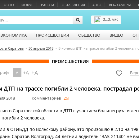
ФОТО
ФОКУС
РАБОТА
ОБЪЯВЛЕНИЯ
АВТО
ВЕБ-КАМЕРЫ
0...0, м/с
Подробнее
ЭКОНОМИКА
ПРОИСШЕСТВИЯ
ОБЩЕСТВО
ВИДЕО
ОП
ости Саратова
30 апреля 2018
В ночном ДТП на трассе погибли 2 человека, п
ПРОИСШЕСТВИЯ
+A
+A
шрифт
A
Верс
 ДТП на трассе погибли 2 человека, пострадал р
еля 2018
Комментариев
[26]
чью в Саратовской области в ДТП с участием большегруза и лег
 погибли 2 человека.
ли в ОГИБДД по Вольскому району, это произошло в 2.10 на 198
рань-Саратов-Волгоград. 44-летний водитель "ВАЗ-21140" не в