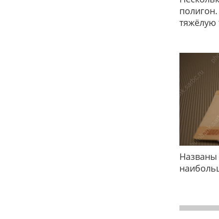
полигон.
тяжёлую 
Названы 
наиболь