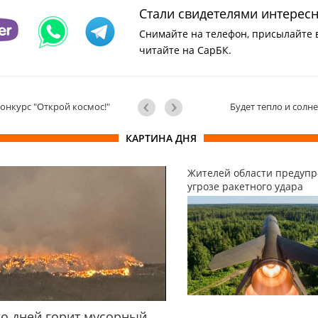
Стали свидетелями интерес
Снимайте на телефон, присылайте 
читайте на СарБК.
онкурс "Открой космос!"
Будет тепло и солн
КАРТИНА ДНЯ
Жителей области предупр
угрозе ракетного удара
о дней горит мусорный