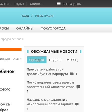
БАНКИ
ОТДЫХ
АФИША
ВСЕ РАЗДЕЛЫ
ВХОД
/
РЕГИСТРАЦИЯ
РОСЫ
ОНЛАЙНЫ
ФОКУС ГОРОДА
острадал ребенок
ОБСУЖДАЕМЫЕ НОВОСТИ
ия для печати
СЕГОДНЯ
НЕДЕЛЯ
МЕСЯЦ
Прекратили работу три
ебенок
троллейбусных маршрута
1
Погиб водитель съехавшего в
оросительный канал трактора
кового
1
Названы специальности с
наибольшим ростом зарплат
-ом км
1
ыбрал