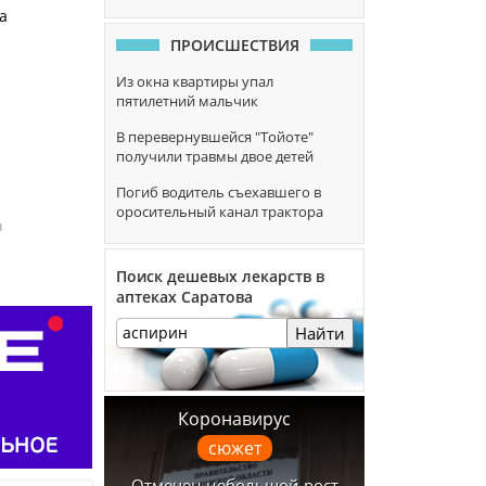
а
ПРОИСШЕСТВИЯ
Из окна квартиры упал
пятилетний мальчик
В перевернувшейся "Тойоте"
получили травмы двое детей
Погиб водитель съехавшего в
оросительный канал трактора
з
Поиск дешевых лекарств в
аптеках Саратова
Найти
Коронавирус
сюжет
Отмечен небольшой рост