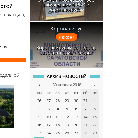
заболевших ОРВИ и
ного?
коронавирусом
в редакцию,
Коронавирус
сюжет
ечно
Коронавирусом за неделю
заболели семь человек
едили об
АРХИВ НОВОСТЕЙ
«
30 апреля 2018
»
пн
вт
ср
чт
пт
сб
вс
26
27
28
29
30
31
1
2
3
4
5
6
7
8
9
10
11
12
13
14
15
16
17
18
19
20
21
22
23
24
25
26
27
28
29