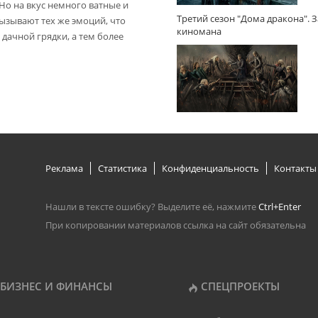
 Но на вкус немного ватные и
Третий сезон "Дома дракона". 
вызывают тех же эмоций, что
киномана
дачной грядки, а тем более
Реклама
Статистика
Конфиденциальность
Контакты
Нашли в тексте ошибку? Выделите её, нажмите
Ctrl+Enter
При копировании материалов ссылка на сайт обязательна
БИЗНЕС И ФИНАНСЫ
СПЕЦПРОЕКТЫ