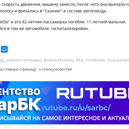
 скорость движения, машину занесло, после чего она выехала н
полосу и врезалась в "Сканию" в составе автопоезда.
ВАЗа" и его 42-летняя пассажирка погибли. 11-летний мальчик,
ся в том же автомобиле, госпитализирован.
ДД
,
ребенок пострадал
,
Вольский район
,
ВАЗ
,
погибшие
,
большегру
на главную страницу
к списку новостей