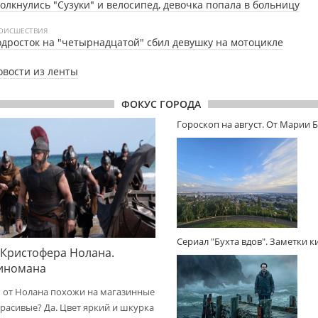
олкнулись "Сузуки" и велосипед, девочка попала в больницу
ОИСШЕСТВИЯ
дросток на "четырнадцатой" сбил девушку на мотоцикле
овости из ленты
ФОКУС ГОРОДА
Гороскоп на август. От Марии 
Сериал "Бухта вдов". Заметки 
 Кристофера Нолана.
киномана
 от Нолана похожи на магазинные
расивые? Да. Цвет яркий и шкурка