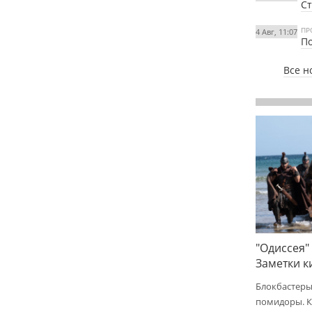
Ст
ПР
4 Авг, 11:07
По
Все н
"Одиссея"
Заметки 
Блокбастеры
помидоры. К