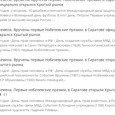
фициально открылся Крытый рынок
годня, о вторник, 10 декабря, отмечается Международный день защит
ловека и Всемирный день футбола. В этот день: Петром Первым учрежд
рвая (и высшая) награда России -...
емена. Вручены первые Нобелевские премии, в Саратове офи
ткрылся Крытый рынок
годня - День прав человека, в РФ - День создания службы связи МВД. С
азом Николая I в Санкт-Петербурге основан (1828) Технологический ин
учены (1901) первые Нобелевские премии....
емена. Вручены первые Нобелевские премии, в Саратове откр
рытого рынка
годня - День прав человека, в РФ - День создания службы связи МВД и 
рийской письменности. События: Вручены (1901) первые Нобелевские
СР образованы (1930) Ямало-Ненецкий,...
емена. Первые нобелевские премии, в Саратове открыли Кры
11
годня - День прав человека, Международный день прав животных, в Ро
здания службы связи МВД. События: В Лондоне учреждена (1768) Корол
адемия художеств. Падение Плевны...