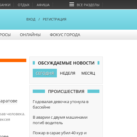
БАНКИ
ОТДЫХ
АФИША
ВСЕ РАЗДЕЛЫ
ВХОД
/
РЕГИСТРАЦИЯ
РОСЫ
ОНЛАЙНЫ
ФОКУС ГОРОДА
ОБСУЖДАЕМЫЕ НОВОСТИ
СЕГОДНЯ
НЕДЕЛЯ
МЕСЯЦ
ПРОИСШЕСТВИЯ
Саратове
Годовалая девочка утонула в
бассейне
рав человека.
В аварии с двумя машинами
лексея
погиб водитель
Пожар в сарае убил 40 кур и
тове