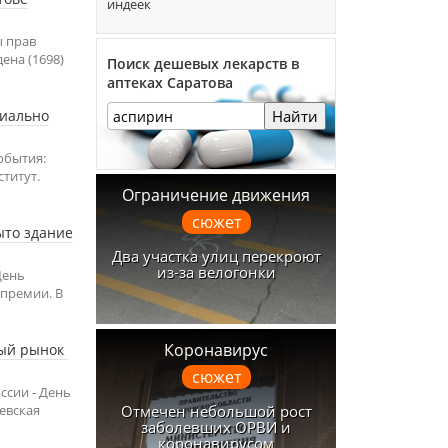
индеек
ы прав
ена (1698)
Поиск дешевых лекарств в
аптеках Саратова
циально
Найти
обытия:
ститут.
Ограничение движения
сюжет
ыто здание
Два участка улиц перекроют
из-за велогонки
День
 премии. В
Коронавирус
тый рынок
сюжет
ссии - День
Отмечен небольшой рост
евская
заболевших ОРВИ и
коронавирусом