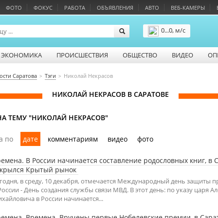
ФОТО
ФОКУС
РАБОТА
ОБЪЯВЛЕНИЯ
АВТО
ВЕБ-КАМЕРЫ
0...0, м/с
Подробнее
ЭКОНОМИКА
ПРОИСШЕСТВИЯ
ОБЩЕСТВО
ВИДЕО
ОП
ости Саратова
Тэги
Николай Некрасов
НИКОЛАЙ НЕКРАСОВ В САРАТОВЕ
А ТЕМУ "НИКОЛАЙ НЕКРАСОВ"
а по
дате
комментариям
видео
фото
емена. В России начинается составление родословных книг, в 
ткрылся Крытый рынок
годня, в среду, 10 декабря, отмечается Международный день защиты п
России - День создания службы связи МВД. В этот день: по указу царя А
хайловича в России начинается...
емена. Времена. Вручены первые Нобелевские премии, в Сара