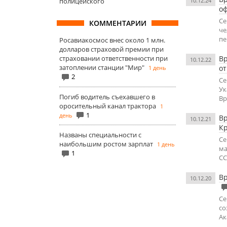
полицейского
10.12.24
о
Се
КОММЕНТАРИИ
че
пе
Росавиакосмос внес около 1 млн.
долларов страховой премии при
страховании ответственности при
Вр
10.12.22
затоплении станции "Мир"
о
1 день
2
Се
Ук
Погиб водитель съехавшего в
Вр
оросительный канал трактора
1
1
день
Вр
10.12.21
К
Названы специальности с
Се
наибольшим ростом зарплат
1 день
ма
1
СС
Вр
10.12.20
Се
со
Ак