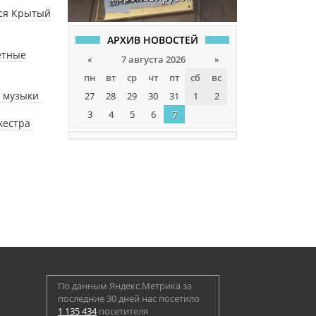
лся Крытый
АРХИВ НОВОСТЕЙ
етные
«
7 августа 2026
»
пн
вт
ср
чт
пт
сб
вс
й музыки
27
28
29
30
31
1
2
3
4
5
6
7
ркестра
По данным Яндекс.Метрика за
последние 30 дней нас посетило
1 135 434
посетителя