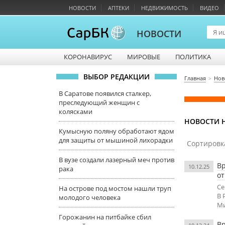
НОВОСТИ
АПТЕКИ
НЕДВИЖИМОСТЬ
ВИДЕО
НОВОСТИ
КОРОНАВИРУС
МИРОВЫЕ
ПОЛИТИКА
ВЫБОР РЕДАКЦИИ
Главная
Нов
В Саратове появился сталкер,
преследующий женщин с
колясками
НОВОСТИ Н
Кумысную поляну обработают ядом
для защиты от мышиной лихорадки
Сортировк
В вузе создали лазерный меч против
Вр
10.12.25
рака
о
Се
На острове под мостом нашли труп
В 
молодого человека
Ми
Горожанин на питбайке сбил
Вр