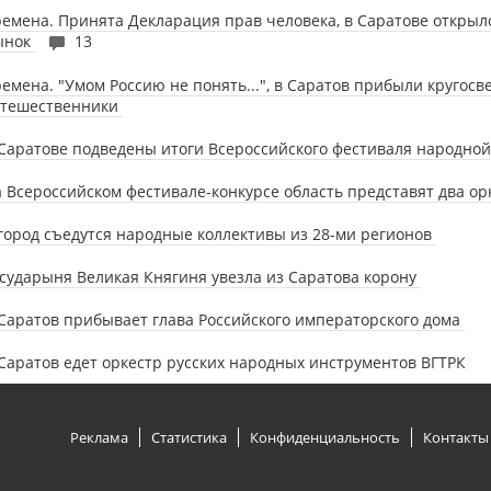
емена. Принята Декларация прав человека, в Саратове откры
ынок
13
емена. "Умом Россию не понять...", в Саратов прибыли кругосв
утешественники
Саратове подведены итоги Всероссийского фестиваля народно
 Всероссийском фестивале-конкурсе область представят два о
город съедутся народные коллективы из 28-ми регионов
сударыня Великая Княгиня увезла из Саратова корону
Саратов прибывает глава Российского императорского дома
Саратов едет оркестр русских народных инструментов ВГТРК
Реклама
Статистика
Конфиденциальность
Контакты